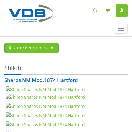
Navig
ein-/
zurück zur Übersicht
Shiloh
Sharps NM Mod.1874 Hartford