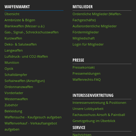
WAFFENMARKT
MITGLIEDER
Übersicht
Ordentliche Mitglieder (Waffen-
Armbrüste & Bögen
Fachgeschäfte)
Blankwaffen (Messer u.ä.)
Außerordentliche Mitglieder
Gas-, Signal-, Schreckschusswaffen
Fördermitglieder
Kurzwaffen
Mitgliedschaft
Deko- & Salutwaffen
Login für Mitglieder
Langwaffen
Luftdruck- und CO2-Waffen
PRESSE
Munition
Pressekontakt
Optik
Pressemeldungen
Schalldämpfer
Waffenrechts-FAQ
Softairwaffen (Airsoftgun)
Ordonnanzwaffen
Vorderlader
INTERESSENVERTRETUNG
Westernwaffen
Interessenvertretung & Positionen
Zubehör
Unsere Lobbyarbeit
Bekleidung
Fachausschuss Airsoft & Paintball
Waffensuche - Kaufgesuch aufgeben
Gesetzgebung im Überblick
Waffenverkauf - Verkaufsangebot
SERVICE
aufgeben
Nachrichten