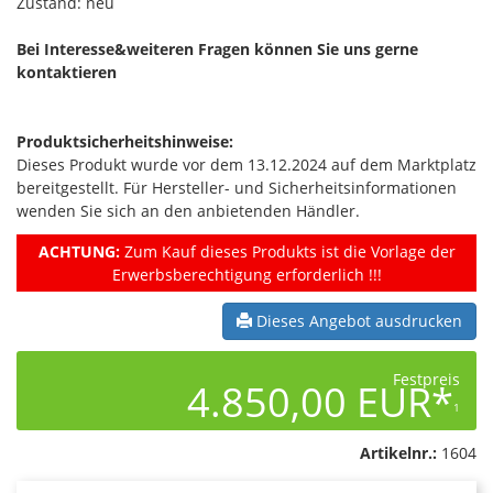
Zustand: neu
Bei Interesse&weiteren Fragen können Sie uns gerne
kontaktieren
Produktsicherheitshinweise:
Dieses Produkt wurde vor dem 13.12.2024 auf dem Marktplatz
bereitgestellt. Für Hersteller- und Sicherheitsinformationen
wenden Sie sich an den anbietenden Händler.
ACHTUNG:
Zum Kauf dieses Produkts ist die Vorlage der
Erwerbsberechtigung erforderlich !!!
Dieses Angebot ausdrucken
Festpreis
4.850,00 EUR*
1
Artikelnr.:
1604