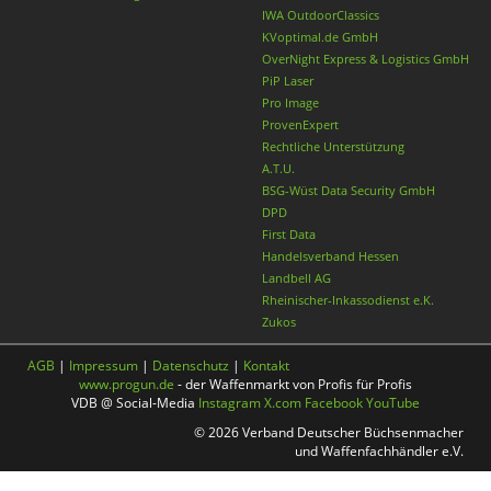
IWA OutdoorClassics
KVoptimal.de GmbH
OverNight Express & Logistics GmbH
PiP Laser
Pro Image
ProvenExpert
Rechtliche Unterstützung
A.T.U.
BSG-Wüst Data Security GmbH
DPD
First Data
Handelsverband Hessen
Landbell AG
Rheinischer-Inkassodienst e.K.
Zukos
AGB
|
Impressum
|
Datenschutz
|
Kontakt
www.progun.de
- der Waffenmarkt von Profis für Profis
VDB @ Social-Media
Instagram
X.com
Facebook
YouTube
© 2026 Verband Deutscher Büchsenmacher
und Waffenfachhändler e.V.