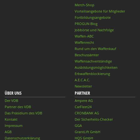
Merch-Shop
Vorteilsangebote für Mitglieder
Fortbildungsangebote
PROGUN Blog
Jobbörse und Nachfolge
Waffen-ABC
Waffenrecht
Rund um den Waffenkauf
Beschussämter
Waffensachverständige
Ausbildungsmöglichkeiten
Erbwaffenblockierung
A.E.C.A.C.
Newsletter
ÜBER UNS
PARTNER
Der VDB
Ampere AG
Partner des VDB
CarFleet24
Das Präsidium des VDB
CRONBANK AG
Kontakt
Der Sicherheits-Checker
Impressum
GGA
AGB
GrantLift GmbH
Datenschutzerklärung
HQS GmbH