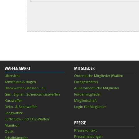
WAFFENMARKT
MITGLIEDER
Übersicht
Ordentliche Mitglieder (Waffen-
Armbrüste & Bögen
Fachgeschäfte)
Blankwaffen (Messer u.ä.)
Außerordentliche Mitglieder
Gas-, Signal-, Schreckschusswaffen
Fördermitglieder
Kurzwaffen
Mitgliedschaft
Deko- & Salutwaffen
Login für Mitglieder
Langwaffen
Luftdruck- und CO2-Waffen
PRESSE
Munition
Pressekontakt
Optik
Pressemeldungen
Schalldämpfer