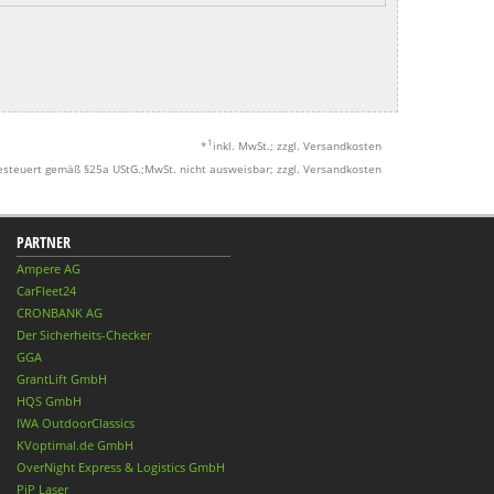
1
*
inkl. MwSt.; zzgl. Versandkosten
esteuert gemäß §25a UStG.;MwSt. nicht ausweisbar; zzgl. Versandkosten
PARTNER
Ampere AG
CarFleet24
CRONBANK AG
Der Sicherheits-Checker
GGA
GrantLift GmbH
HQS GmbH
IWA OutdoorClassics
KVoptimal.de GmbH
OverNight Express & Logistics GmbH
PiP Laser