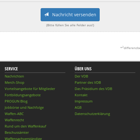
Nachricht versenden
(Bitte füllen Sie alle Felder aus!)
2
*
differenzb
SERVICE
ÜBER UNS
Nachrichten
Der VDB
Merch-Shop
Partner des VDB
Vorteilsangebote für Mitglieder
Das Präsidium des VDB
Fortbildungsangebote
Kontakt
PROGUN Blog
Impressum
Jobbörse und Nachfolge
AGB
Waffen-ABC
Datenschutzerklärung
Waffenrecht
Rund um den Waffenkauf
Beschussämter
Waffensachverständige