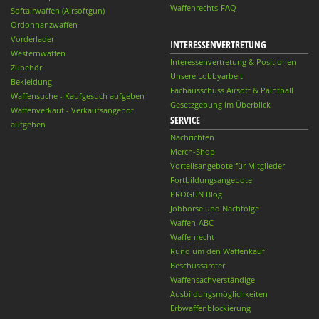
Waffenrechts-FAQ
Softairwaffen (Airsoftgun)
Ordonnanzwaffen
Vorderlader
INTERESSENVERTRETUNG
Westernwaffen
Interessenvertretung & Positionen
Zubehör
Unsere Lobbyarbeit
Bekleidung
Fachausschuss Airsoft & Paintball
Waffensuche - Kaufgesuch aufgeben
Gesetzgebung im Überblick
Waffenverkauf - Verkaufsangebot
SERVICE
aufgeben
Nachrichten
Merch-Shop
Vorteilsangebote für Mitglieder
Fortbildungsangebote
PROGUN Blog
Jobbörse und Nachfolge
Waffen-ABC
Waffenrecht
Rund um den Waffenkauf
Beschussämter
Waffensachverständige
Ausbildungsmöglichkeiten
Erbwaffenblockierung