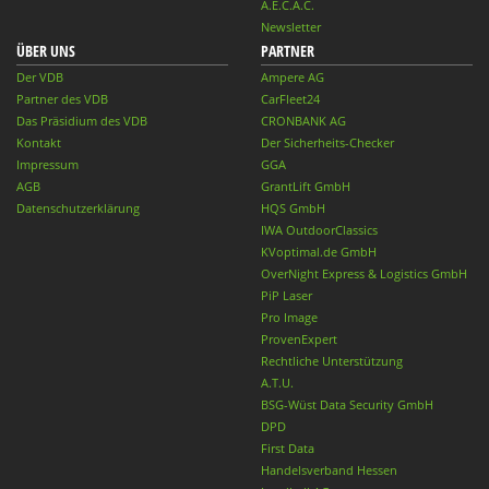
A.E.C.A.C.
Newsletter
ÜBER UNS
PARTNER
Der VDB
Ampere AG
Partner des VDB
CarFleet24
Das Präsidium des VDB
CRONBANK AG
Kontakt
Der Sicherheits-Checker
Impressum
GGA
AGB
GrantLift GmbH
Datenschutzerklärung
HQS GmbH
IWA OutdoorClassics
KVoptimal.de GmbH
OverNight Express & Logistics GmbH
PiP Laser
Pro Image
ProvenExpert
Rechtliche Unterstützung
A.T.U.
BSG-Wüst Data Security GmbH
DPD
First Data
Handelsverband Hessen