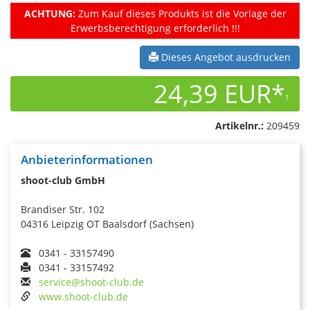
ACHTUNG:
Zum Kauf dieses Produkts ist die Vorlage der
Erwerbsberechtigung erforderlich !!!
Dieses Angebot ausdrucken
24,39 EUR*
1
Artikelnr.:
209459
Anbieterinformationen
shoot-club GmbH
Brandiser Str. 102
04316 Leipzig OT Baalsdorf (Sachsen)
0341 - 33157490
0341 - 33157492
service@shoot-club.de
www.shoot-club.de