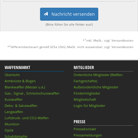
Nachricht versenden
(Bitte füllen Sie alle Felder aus!)
1
*
inkl. MwSt.; zzgl. Versandkosten
2
*
differenzbesteuert gemäß §25a UStG.;MwSt. nicht ausweisbar; zzgl. Versandkosten
WAFFENMARKT
MITGLIEDER
Übersicht
Ordentliche Mitglieder (Waffen-
Armbrüste & Bögen
Fachgeschäfte)
Blankwaffen (Messer u.ä.)
Außerordentliche Mitglieder
Gas-, Signal-, Schreckschusswaffen
Fördermitglieder
Kurzwaffen
Mitgliedschaft
Deko- & Salutwaffen
Login für Mitglieder
Langwaffen
Luftdruck- und CO2-Waffen
PRESSE
Munition
Pressekontakt
Optik
Pressemeldungen
Schalldämpfer