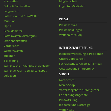
Kurzwaffen
Mitgliedschaft
Deko- & Salutwaffen
Login für Mitglieder
Langwaffen
Luftdruck- und CO2-Waffen
PRESSE
Munition
Pressekontakt
Optik
Pressemeldungen
Schalldämpfer
Waffenrechts-FAQ
Softairwaffen (Airsoftgun)
Ordonnanzwaffen
Vorderlader
INTERESSENVERTRETUNG
Westernwaffen
Interessenvertretung & Positionen
Zubehör
Unsere Lobbyarbeit
Bekleidung
Fachausschuss Airsoft & Paintball
Waffensuche - Kaufgesuch aufgeben
Gesetzgebung im Überblick
Waffenverkauf - Verkaufsangebot
SERVICE
aufgeben
Nachrichten
Merch-Shop
Vorteilsangebote für Mitglieder
Fortbildungsangebote
PROGUN Blog
Jobbörse und Nachfolge
Waffen-ABC