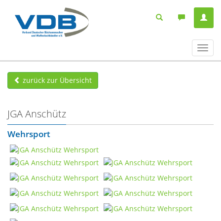
Navig
ein-/
zurück zur Übersicht
JGA Anschütz
Wehrsport