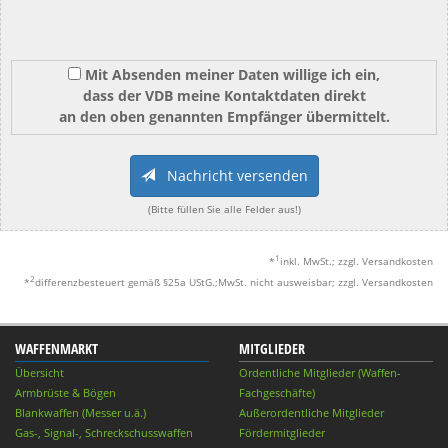
Mit Absenden meiner Daten willige ich ein,
dass der VDB meine Kontaktdaten direkt
an den oben genannten Empfänger übermittelt.
Nachricht versenden
(Bitte füllen Sie alle Felder aus!)
1
*
inkl. MwSt.; zzgl. Versandkosten
2
*
differenzbesteuert gemäß §25a UStG.;MwSt. nicht ausweisbar; zzgl. Versandkosten
WAFFENMARKT
MITGLIEDER
Übersicht
Ordentliche Mitglieder (Waffen-
Armbrüste & Bögen
Fachgeschäfte)
Blankwaffen (Messer u.ä.)
Außerordentliche Mitglieder
Gas-, Signal-, Schreckschusswaffen
Fördermitglieder