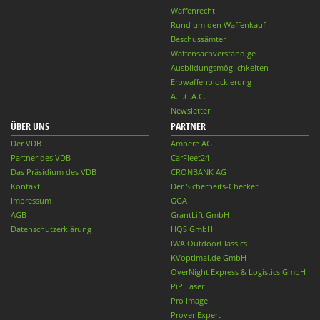
Waffenrecht
Rund um den Waffenkauf
Beschussämter
Waffensachverständige
Ausbildungsmöglichkeiten
Erbwaffenblockierung
A.E.C.A.C.
Newsletter
ÜBER UNS
PARTNER
Der VDB
Ampere AG
Partner des VDB
CarFleet24
Das Präsidium des VDB
CRONBANK AG
Kontakt
Der Sicherheits-Checker
Impressum
GGA
AGB
GrantLift GmbH
Datenschutzerklärung
HQS GmbH
IWA OutdoorClassics
KVoptimal.de GmbH
OverNight Express & Logistics GmbH
PiP Laser
Pro Image
ProvenExpert