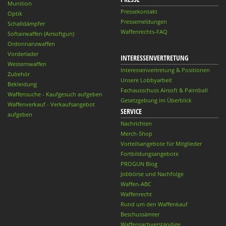
Munition
Pressekontakt
Optik
Pressemeldungen
Schalldämpfer
Waffenrechts-FAQ
Softairwaffen (Airsoftgun)
Ordonnanzwaffen
Vorderlader
INTERESSENVERTRETUNG
Westernwaffen
Interessenvertretung & Positionen
Zubehör
Unsere Lobbyarbeit
Bekleidung
Fachausschuss Airsoft & Paintball
Waffensuche - Kaufgesuch aufgeben
Gesetzgebung im Überblick
Waffenverkauf - Verkaufsangebot
SERVICE
aufgeben
Nachrichten
Merch-Shop
Vorteilsangebote für Mitglieder
Fortbildungsangebote
PROGUN Blog
Jobbörse und Nachfolge
Waffen-ABC
Waffenrecht
Rund um den Waffenkauf
Beschussämter
Waffensachverständige