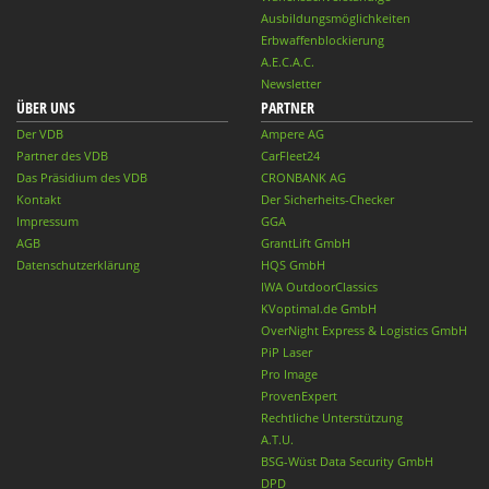
Ausbildungsmöglichkeiten
Erbwaffenblockierung
A.E.C.A.C.
Newsletter
ÜBER UNS
PARTNER
Der VDB
Ampere AG
Partner des VDB
CarFleet24
Das Präsidium des VDB
CRONBANK AG
Kontakt
Der Sicherheits-Checker
Impressum
GGA
AGB
GrantLift GmbH
Datenschutzerklärung
HQS GmbH
IWA OutdoorClassics
KVoptimal.de GmbH
OverNight Express & Logistics GmbH
PiP Laser
Pro Image
ProvenExpert
Rechtliche Unterstützung
A.T.U.
BSG-Wüst Data Security GmbH
DPD