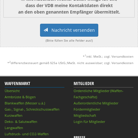
dass der VDB meine Kontaktdaten direkt
an den oben genannten Empfänger übermittelt.
Nachricht versenden
(Bitte füllen Sie alle Felder aus!)
1
*
inkl. MwSt.; zzgl. Versandkosten
2
*
differenzbesteuert gemäß §25a UStG.;MwSt. nicht ausweisbar; zzgl. Versandkosten
WAFFENMARKT
MITGLIEDER
Übersicht
Ordentliche Mitglieder (Waffen-
Armbrüste & Bögen
Fachgeschäfte)
Blankwaffen (Messer u.ä.)
Außerordentliche Mitglieder
Gas-, Signal-, Schreckschusswaffen
Fördermitglieder
Kurzwaffen
Mitgliedschaft
Deko- & Salutwaffen
Login für Mitglieder
Langwaffen
Luftdruck- und CO2-Waffen
PRESSE