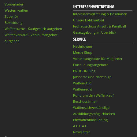
Vorderlader
INTERESSENVERTRETUNG
Westernwaffen
Interessenvertretung & Positionen
Zubehör
Unsere Lobbyarbeit
Bekleidung
Fachausschuss Airsoft & Paintball
Waffensuche - Kaufgesuch aufgeben
Gesetzgebung im Überblick
Waffenverkauf - Verkaufsangebot
SERVICE
aufgeben
Nachrichten
Merch-Shop
Vorteilsangebote für Mitglieder
Fortbildungsangebote
PROGUN Blog
Jobbörse und Nachfolge
Waffen-ABC
Waffenrecht
Rund um den Waffenkauf
Beschussämter
Waffensachverständige
Ausbildungsmöglichkeiten
Erbwaffenblockierung
A.E.C.A.C.
Newsletter