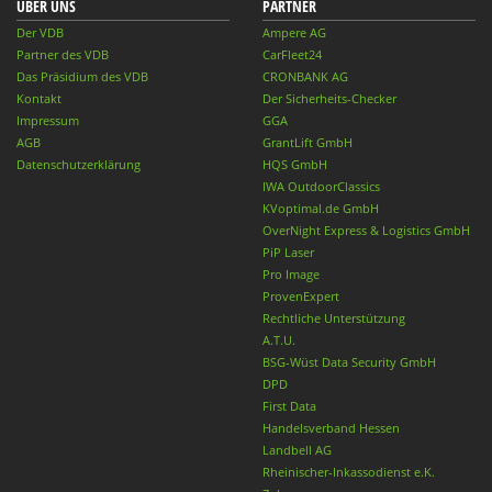
ÜBER UNS
PARTNER
Der VDB
Ampere AG
Partner des VDB
CarFleet24
Das Präsidium des VDB
CRONBANK AG
Kontakt
Der Sicherheits-Checker
Impressum
GGA
AGB
GrantLift GmbH
Datenschutzerklärung
HQS GmbH
IWA OutdoorClassics
KVoptimal.de GmbH
OverNight Express & Logistics GmbH
PiP Laser
Pro Image
ProvenExpert
Rechtliche Unterstützung
A.T.U.
BSG-Wüst Data Security GmbH
DPD
First Data
Handelsverband Hessen
Landbell AG
Rheinischer-Inkassodienst e.K.