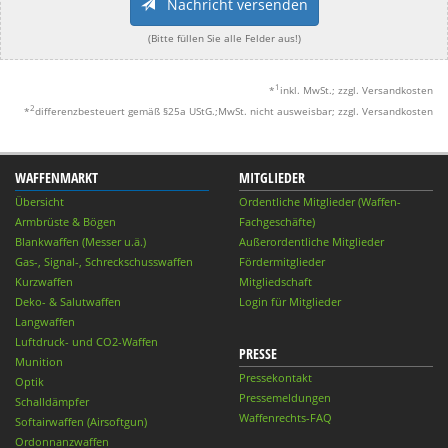
Nachricht versenden
(Bitte füllen Sie alle Felder aus!)
1
*
inkl. MwSt.; zzgl. Versandkosten
2
*
differenzbesteuert gemäß §25a UStG.;MwSt. nicht ausweisbar; zzgl. Versandkosten
WAFFENMARKT
MITGLIEDER
Übersicht
Ordentliche Mitglieder (Waffen-
Armbrüste & Bögen
Fachgeschäfte)
Blankwaffen (Messer u.ä.)
Außerordentliche Mitglieder
Gas-, Signal-, Schreckschusswaffen
Fördermitglieder
Kurzwaffen
Mitgliedschaft
Deko- & Salutwaffen
Login für Mitglieder
Langwaffen
Luftdruck- und CO2-Waffen
PRESSE
Munition
Pressekontakt
Optik
Pressemeldungen
Schalldämpfer
Waffenrechts-FAQ
Softairwaffen (Airsoftgun)
Ordonnanzwaffen