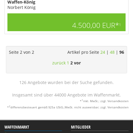
Waffen-König
Norbert König
4.500,00 EUR*
1
Seite 2 von 2
Artikel pro Seite
24
|
48
|
96
zurück
1
2
vor
126 Angebote wurden bei der Suche gefunden.
Insgesamt sind über 44000 Angebote im Waffenmarkt.
1
*
inkl. MwSt.; zzgl. Versandkosten
2
*
differenzbesteuert gemäß §25a UStG.;MwSt. nicht ausweisbar; zzgl. Versandkosten
WAFFENMARKT
MITGLIEDER