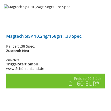
Magtech SJSP 10,24g/158grs. .38 Spec.
Kaliber: .38 Spec.
Zustand: Neu
Anbieter:
TriggerStart GmbH
www.SchützenLand.de
Preis ab 20 Stück
21,60 EUR*
1