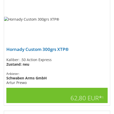
Hornady Custom 300grs XTP®
Kaliber: .50 Action Express
Zustand: neu
Anbieter:
Schwaben Arms GmbH
Artur Prewo
62,80 EUR*
1