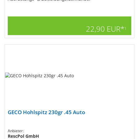
22,90 EUR*
1
GECO Hohlspitz 230gr .45 Auto
Anbieter:
RescPol GmbH