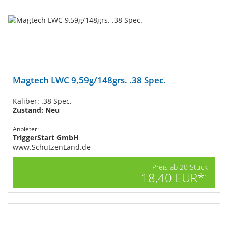
Magtech LWC 9,59g/148grs. .38 Spec.
Kaliber: .38 Spec.
Zustand: Neu
Anbieter:
TriggerStart GmbH
www.SchützenLand.de
Preis ab 20 Stück
18,40 EUR*
1