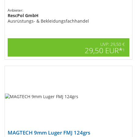
Anbieter:
RescPol GmbH
Ausrüstungs- & Bekleidungsfachhandel
UVP: 29,50 €
29,50 EUR*
1
MAGTECH 9mm Luger FMJ 124grs