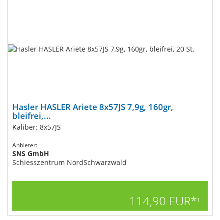
Hasler HASLER Ariete 8x57JS 7,9g, 160gr,
bleifrei,...
Kaliber: 8x57JS
Anbieter:
SNS GmbH
Schiesszentrum NordSchwarzwald
114,90 EUR*
1