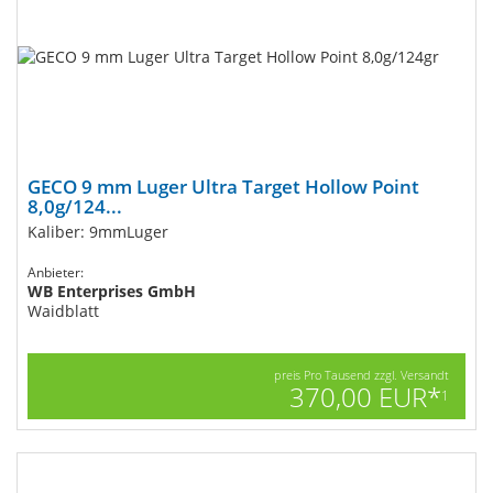
GECO 9 mm Luger Ultra Target Hollow Point
8,0g/124...
Kaliber: 9mmLuger
Anbieter:
WB Enterprises GmbH
Waidblatt
preis Pro Tausend zzgl. Versandt
370,00 EUR*
1