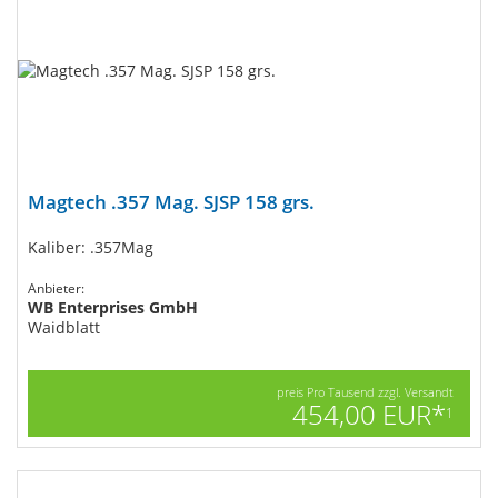
Magtech .357 Mag. SJSP 158 grs.
Kaliber: .357Mag
Anbieter:
WB Enterprises GmbH
Waidblatt
preis Pro Tausend zzgl. Versandt
454,00 EUR*
1