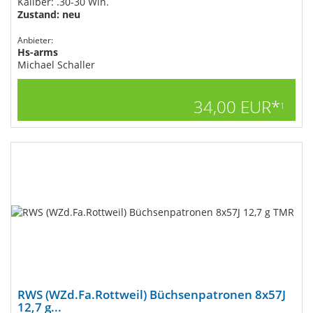
Kaliber: .30-30 Win.
Zustand: neu
Anbieter:
Hs-arms
Michael Schaller
34,00 EUR*
1
RWS (WZd.Fa.Rottweil) Büchsenpatronen 8x57J
12,7 g...