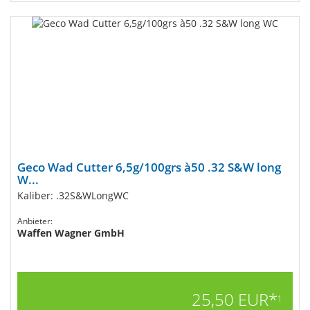
Geco Wad Cutter 6,5g/100grs à50 .32 S&W long
W...
Kaliber: .32S&WLongWC
Anbieter:
Waffen Wagner GmbH
25,50 EUR*
1