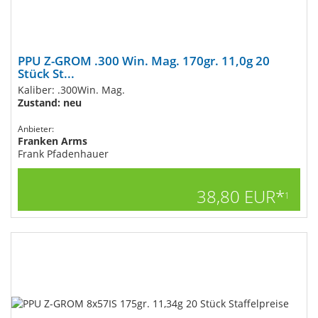
PPU Z-GROM .300 Win. Mag. 170gr. 11,0g 20
Stück St...
Kaliber: .300Win. Mag.
Zustand: neu
Anbieter:
Franken Arms
Frank Pfadenhauer
38,80 EUR*
1