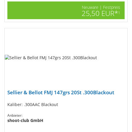
Neuware | Festpreis
25,50 EUR*
1
Sellier & Bellot FMJ 147grs 20St .300Blackout
Kaliber: .300AAC Blackout
Anbieter:
shoot-club GmbH