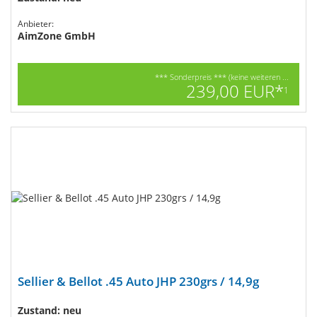
Anbieter:
AimZone GmbH
*** Sonderpreis *** (keine weiteren ...
239,00 EUR*
1
Sellier & Bellot .45 Auto JHP 230grs / 14,9g
Zustand: neu