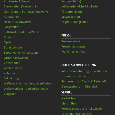
Armbrüste & Bögen
Fachgeschäfte)
Blankwaffen (Messer u.ä.)
Außerordentliche Mitglieder
Gas-, Signal-, Schreckschusswaffen
Fördermitglieder
Kurzwaffen
Mitgliedschaft
Deko- & Salutwaffen
Login für Mitglieder
Langwaffen
Luftdruck- und CO2-Waffen
PRESSE
Munition
Pressekontakt
Optik
Pressemeldungen
Schalldämpfer
Waffenrechts-FAQ
Softairwaffen (Airsoftgun)
Ordonnanzwaffen
Vorderlader
INTERESSENVERTRETUNG
Westernwaffen
Interessenvertretung & Positionen
Zubehör
Unsere Lobbyarbeit
Bekleidung
Fachausschuss Airsoft & Paintball
Waffensuche - Kaufgesuch aufgeben
Gesetzgebung im Überblick
Waffenverkauf - Verkaufsangebot
SERVICE
aufgeben
Nachrichten
Merch-Shop
Vorteilsangebote für Mitglieder
Fortbildungsangebote