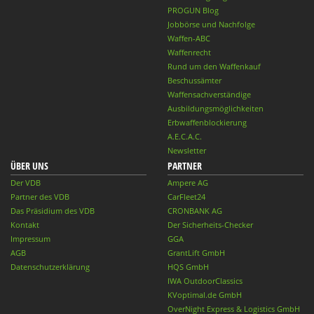
PROGUN Blog
Jobbörse und Nachfolge
Waffen-ABC
Waffenrecht
Rund um den Waffenkauf
Beschussämter
Waffensachverständige
Ausbildungsmöglichkeiten
Erbwaffenblockierung
A.E.C.A.C.
Newsletter
ÜBER UNS
PARTNER
Der VDB
Ampere AG
Partner des VDB
CarFleet24
Das Präsidium des VDB
CRONBANK AG
Kontakt
Der Sicherheits-Checker
Impressum
GGA
AGB
GrantLift GmbH
Datenschutzerklärung
HQS GmbH
IWA OutdoorClassics
KVoptimal.de GmbH
OverNight Express & Logistics GmbH