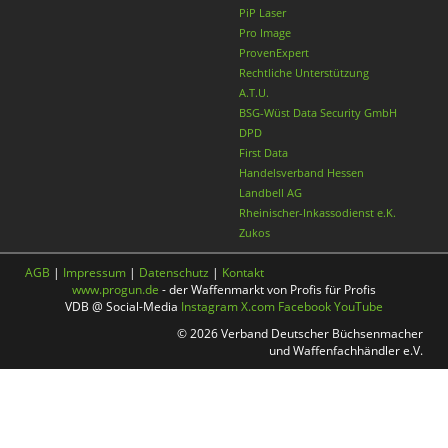
PiP Laser
Pro Image
ProvenExpert
Rechtliche Unterstützung
A.T.U.
BSG-Wüst Data Security GmbH
DPD
First Data
Handelsverband Hessen
Landbell AG
Rheinischer-Inkassodienst e.K.
Zukos
AGB
|
Impressum
|
Datenschutz
|
Kontakt
www.progun.de
- der Waffenmarkt von Profis für Profis
VDB @ Social-Media
Instagram
X.com
Facebook
YouTube
© 2026 Verband Deutscher Büchsenmacher
und Waffenfachhändler e.V.
Nach oben