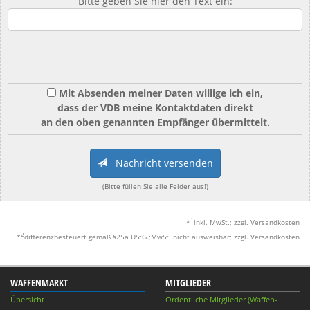
Bitte geben Sie hier den Text ein:
Mit Absenden meiner Daten willige ich ein,
dass der VDB meine Kontaktdaten direkt
an den oben genannten Empfänger übermittelt.
Nachricht versenden
(Bitte füllen Sie alle Felder aus!)
1
*
inkl. MwSt.; zzgl. Versandkosten
2
*
differenzbesteuert gemäß §25a UStG.;MwSt. nicht ausweisbar; zzgl. Versandkosten
WAFFENMARKT
MITGLIEDER
Übersicht
Ordentliche Mitglieder (Waffen-