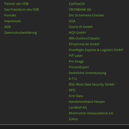
Partner des VDB
CarFleet24
Das Präsidium des VDB
CRONBANK AG
Kontakt
Der Sicherheits-Checker
Impressum
GGA
AGB
GrantLift GmbH
Datenschutzerklärung
HQS GmbH
IWA OutdoorClassics
KVoptimal.de GmbH
OverNight Express & Logistics GmbH
PiP Laser
Pro Image
ProvenExpert
Rechtliche Unterstützung
A.T.U.
BSG-Wüst Data Security GmbH
DPD
First Data
Handelsverband Hessen
Landbell AG
Rheinischer-Inkassodienst e.K.
Zukos