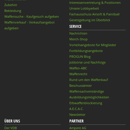
Interessenvertretung & Positionen
Zubehör
Unsere Lobbyarbeit
Bekleidung
Fachausschuss Airsoft & Paintball
Waffensuche - Kaufgesuch aufgeben
Gesetzgebung im Überblick
Waffenverkauf - Verkaufsangebot
SERVICE
aufgeben
Nachrichten
Merch-Shop
Vorteilsangebote für Mitglieder
Fortbildungsangebote
PROGUN Blog
Jobbörse und Nachfolge
Waffen-ABC
Waffenrecht
Rund um den Waffenkauf
Beschussämter
Waffensachverständige
Ausbildungsmöglichkeiten
Erbwaffenblockierung
A.E.C.A.C.
Newsletter
ÜBER UNS
PARTNER
Der VDB
Ampere AG