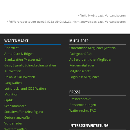
1
*
inkl. MwSt.; zzgl. Versandkosten
2
*
differenzbesteuert gemäß §25a UStG.;MwSt. nicht ausweisbar; zzgl. Versandkosten
WAFFENMARKT
MITGLIEDER
Übersicht
Ordentliche Mitglieder (Waffen-
Armbrüste & Bögen
Fachgeschäfte)
Blankwaffen (Messer u.ä.)
Außerordentliche Mitglieder
Gas-, Signal-, Schreckschusswaffen
Fördermitglieder
Kurzwaffen
Mitgliedschaft
Deko- & Salutwaffen
Login für Mitglieder
Langwaffen
Luftdruck- und CO2-Waffen
PRESSE
Munition
Pressekontakt
Optik
Pressemeldungen
Schalldämpfer
Waffenrechts-FAQ
Softairwaffen (Airsoftgun)
Ordonnanzwaffen
Vorderlader
INTERESSENVERTRETUNG
Westernwaffen