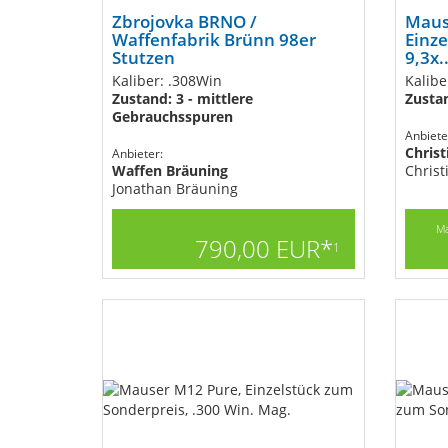
Zbrojovka BRNO /
Maus
Waffenfabrik Brünn 98er
Einze
Stutzen
9,3x..
Kaliber: .308Win
Kalibe
Zustand: 3 - mittlere
Zusta
Gebrauchsspuren
Anbiete
Chris
Anbieter:
Waffen Bräuning
Christ
Jonathan Bräuning
Ma
790,00 EUR*
1