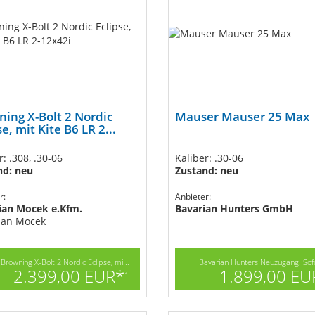
ing X-Bolt 2 Nordic
Mauser Mauser 25 Max
se, mit Kite B6 LR 2...
r: .308, .30-06
Kaliber: .30-06
nd: neu
Zustand: neu
r:
Anbieter:
tian Mocek e.Kfm.
Bavarian Hunters GmbH
ian Mocek
Browning X-Bolt 2 Nordic Eclipse, mi...
Bavarian Hunters Neuzugang! Sofor
2.399,00 EUR*
1.899,00 EU
1