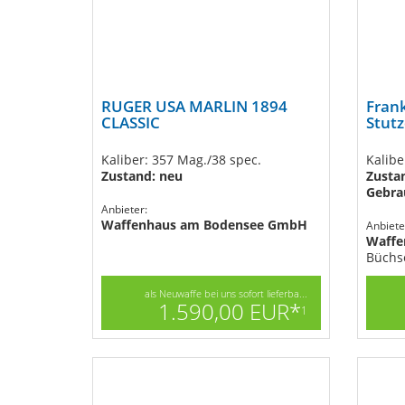
RUGER USA MARLIN 1894
Fran
CLASSIC
Stutz
Kaliber: 357 Mag./38 spec.
Kalibe
Zustand: neu
Zustan
Gebra
Anbieter:
Waffenhaus am Bodensee GmbH
Anbiete
Waffe
Büchs
als Neuwaffe bei uns sofort lieferba...
1.590,00 EUR*
1