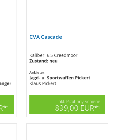
CVA Cascade
Kaliber: 6,5 Creedmoor
Zustand: neu
Anbieter:
Jagd- u. Sportwaffen Pickert
anger
Klaus Pickert
inkl. Picatinny Schiene
R*
899,00 EUR*
1
1