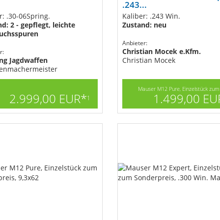
.243...
r: .30-06Spring.
Kaliber: .243 Win.
d: 2 - gepflegt, leichte
Zustand: neu
uchsspuren
Anbieter:
Christian Mocek e.Kfm.
r:
ng Jagdwaffen
Christian Mocek
enmachermeister
Mauser M12 Pure, Einzelstück zum 
2.999,00 EUR*
1.499,00 EU
1