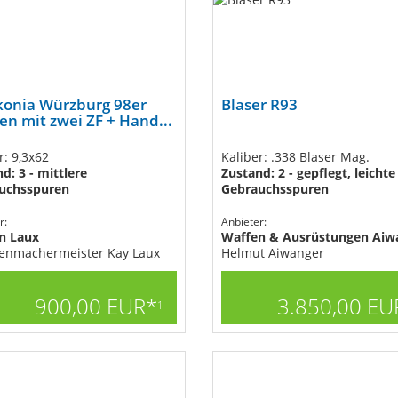
konia Würzburg 98er
Blaser R93
en mit zwei ZF + Hand...
r: 9,3x62
Kaliber: .338 Blaser Mag.
d: 3 - mittlere
Zustand: 2 - gepflegt, leichte
uchsspuren
Gebrauchsspuren
r:
Anbieter:
n Laux
Waffen & Ausrüstungen Aiw
enmachermeister Kay Laux
Helmut Aiwanger
900,00 EUR*
3.850,00 EU
1