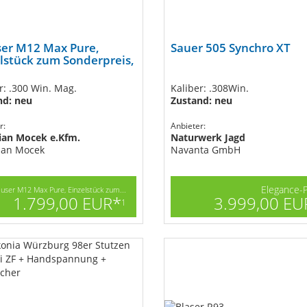
er M12 Max Pure,
Sauer 505 Synchro XT
lstück zum Sonderpreis,
r: .300 Win. Mag.
Kaliber: .308Win.
nd: neu
Zustand: neu
r:
Anbieter:
tian Mocek e.Kfm.
Naturwerk Jagd
ian Mocek
Navanta GmbH
Elegance-
user M12 Max Pure, Einzelstück zum...
1.799,00 EUR*
3.999,00 EU
1