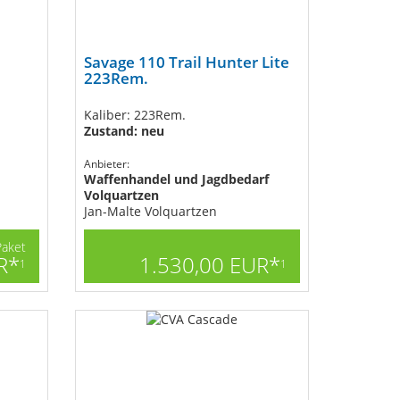
Savage 110 Trail Hunter Lite
223Rem.
Kaliber: 223Rem.
Zustand: neu
Anbieter:
Waffenhandel und Jagdbedarf
Volquartzen
Jan-Malte Volquartzen
Paket
R*
1.530,00 EUR*
1
1