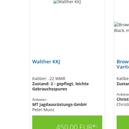
Walther KKJ
Brown
Varit
Kaliber: .22 WMR
Kalibe
Zustand: 2 - gepflegt, leichte
Zusta
Gebrauchsspuren
Anbiete
Chris
Anbieter:
MT Jagdausrüstungs-GmbH
Christ
Peter Munz
450,00 EUR*
1