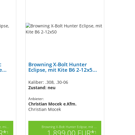
c
Browning X-Bolt Hunter
...
Eclipse, mit Kite B6 2-12x5...
Kaliber: .308, .30-06
Zustand: neu
Anbieter:
Christian Mocek e.Kfm.
Christian Mocek
, mi...
Browning X-Bolt Hunter Eclipse, mit ...
R*
1.899,00 EUR*
1
1