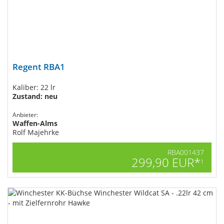
Regent RBA1
Kaliber: 22 lr
Zustand: neu
Anbieter:
Waffen-Alms
Rolf Majehrke
RBA001437
299,90 EUR*
1