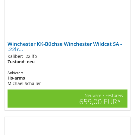
Winchester KK-Büchse Winchester Wildcat SA -
.22lr...
Kaliber: .22 lfb
Zustand: neu
Anbieter:
Hs-arms
Michael Schaller
Neuware / Festpreis
659,00 EUR*
1