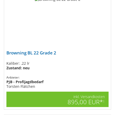
Browning BL 22 Grade 2
Kaliber: .22 lr
Zustand: neu
Anbieter:
PJB - Profijagdbedarf
Torsten Flätchen
inkl. Versandkosten
895,00 EUR*
1