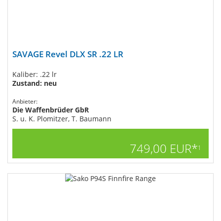
SAVAGE Revel DLX SR .22 LR
Kaliber: .22 lr
Zustand: neu
Anbieter:
Die Waffenbrüder GbR
S. u. K. Plomitzer, T. Baumann
749,00 EUR*
1