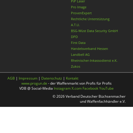
PiP Laser
Pro Image
ProvenExpert
Rechtliche Unterstützung
A.T.U.
BSG-Wüst Data Security GmbH
DPD
First Data
Handelsverband Hessen
Landbell AG
Rheinischer-Inkassodienst e.K.
Zukos
AGB
|
Impressum
|
Datenschutz
|
Kontakt
www.progun.de
- der Waffenmarkt von Profis für Profis
VDB @ Social-Media
Instagram
X.com
Facebook
YouTube
© 2026 Verband Deutscher Büchsenmacher
und Waffenfachhändler e.V.
Nach oben