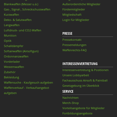
Blankwaffen (Messer u.ä.)
Außerordentliche Mitglieder
Gas-, Signal-, Schreckschusswaffen
Fördermitglieder
Kurzwaffen
Mitgliedschaft
Deko- & Salutwaffen
Login für Mitglieder
Langwaffen
Luftdruck- und CO2-Waffen
PRESSE
Munition
Pressekontakt
Optik
Pressemeldungen
Schalldämpfer
Waffenrechts-FAQ
Softairwaffen (Airsoftgun)
Ordonnanzwaffen
Vorderlader
INTERESSENVERTRETUNG
Westernwaffen
Interessenvertretung & Positionen
Zubehör
Unsere Lobbyarbeit
Bekleidung
Fachausschuss Airsoft & Paintball
Waffensuche - Kaufgesuch aufgeben
Gesetzgebung im Überblick
Waffenverkauf - Verkaufsangebot
SERVICE
aufgeben
Nachrichten
Merch-Shop
Vorteilsangebote für Mitglieder
Fortbildungsangebote