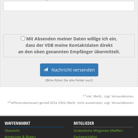
Mit Absenden meiner Daten willige ich ein,
dass der VDB meine Kontaktdaten direkt
an den oben genannten Empfänger übermittelt.
Nachricht versenden
(Bitte füllen Sie alle Felder aus!)
1
*
inkl. MwSt.; zzgl. Versandkosten
2
*
differenzbesteuert gemäß §25a UStG.;MwSt. nicht ausweisbar; zzgl. Versandkosten
WAFFENMARKT
MITGLIEDER
Übersicht
Ordentliche Mitglieder (Waffen-
Armbrüste & Bögen
Fachgeschäfte)