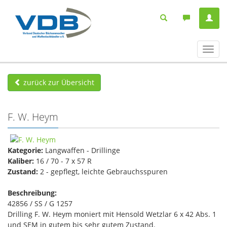
Navig
ein-/
zurück zur Übersicht
F. W. Heym
Kategorie:
Langwaffen - Drillinge
Kaliber:
16 / 70 - 7 x 57 R
Zustand:
2 - gepflegt, leichte Gebrauchsspuren
Beschreibung:
42856 / SS / G 1257
Drilling F. W. Heym moniert mit Hensold Wetzlar 6 x 42 Abs. 1
und SEM in gutem bis sehr gutem Zustand.