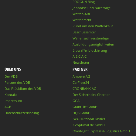
PROGUN Blog
Jobbörse und Nachfolge
Waffen-ABC
Waffenrecht
Rund um den Waffenkauf
Beschussämter
Waffensachverständige
Ausbildungsmöglichkeiten
Erbwaffenblockierung
A.E.C.A.C.
Newsletter
ÜBER UNS
PARTNER
Der VDB
Ampere AG
Partner des VDB
CarFleet24
Das Präsidium des VDB
CRONBANK AG
Kontakt
Der Sicherheits-Checker
Impressum
GGA
AGB
GrantLift GmbH
Datenschutzerklärung
HQS GmbH
IWA OutdoorClassics
KVoptimal.de GmbH
OverNight Express & Logistics GmbH