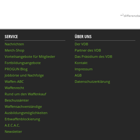
2
*
differenzb
SERVICE
ÜBER UNS
Nachrichten
Der VDB
Merch-Shop
Partner des VDB
Vorteilsangebote für Mitglieder
Das Präsidium des VDB
Fortbildungsangebote
Kontakt
PROGUN Blog
Impressum
Jobbörse und Nachfolge
AGB
Waffen-ABC
Datenschutzerklärung
Waffenrecht
Rund um den Waffenkauf
Beschussämter
Waffensachverständige
Ausbildungsmöglichkeiten
Erbwaffenblockierung
A.E.C.A.C.
Newsletter