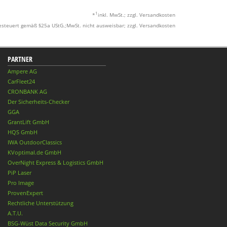
1
*
inkl. MwSt.; zzgl. Versandkosten
esteuert gemäß §25a UStG.;MwSt. nicht ausweisbar; zzgl. Versandkosten
PARTNER
Ampere AG
CarFleet24
CRONBANK AG
Der Sicherheits-Checker
GGA
GrantLift GmbH
HQS GmbH
IWA OutdoorClassics
KVoptimal.de GmbH
OverNight Express & Logistics GmbH
PiP Laser
Pro Image
ProvenExpert
Rechtliche Unterstützung
A.T.U.
BSG-Wüst Data Security GmbH