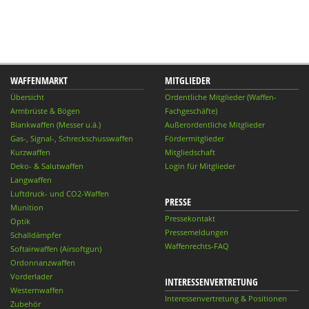
WAFFENMARKT
MITGLIEDER
Übersicht
Ordentliche Mitglieder (Waffen-
Armbrüste & Bögen
Fachgeschäfte)
Blankwaffen (Messer u.ä.)
Außerordentliche Mitglieder
Gas-, Signal-, Schreckschusswaffen
Fördermitglieder
Kurzwaffen
Mitgliedschaft
Deko- & Salutwaffen
Login für Mitglieder
Langwaffen
Luftdruck- und CO2-Waffen
PRESSE
Munition
Pressekontakt
Optik
Pressemeldungen
Schalldämpfer
Waffenrechts-FAQ
Softairwaffen (Airsoftgun)
Ordonnanzwaffen
Vorderlader
INTERESSENVERTRETUNG
Westernwaffen
Interessenvertretung & Positionen
Zubehör