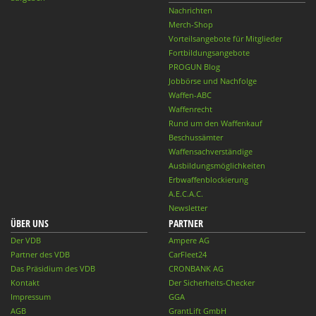
Nachrichten
Merch-Shop
Vorteilsangebote für Mitglieder
Fortbildungsangebote
PROGUN Blog
Jobbörse und Nachfolge
Waffen-ABC
Waffenrecht
Rund um den Waffenkauf
Beschussämter
Waffensachverständige
Ausbildungsmöglichkeiten
Erbwaffenblockierung
A.E.C.A.C.
Newsletter
ÜBER UNS
PARTNER
Der VDB
Ampere AG
Partner des VDB
CarFleet24
Das Präsidium des VDB
CRONBANK AG
Kontakt
Der Sicherheits-Checker
Impressum
GGA
AGB
GrantLift GmbH