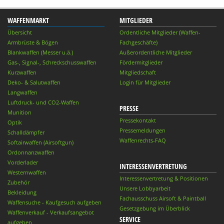
WAFFENMARKT
MITGLIEDER
Übersicht
Ordentliche Mitglieder (Waffen-
Armbrüste & Bögen
Fachgeschäfte)
Blankwaffen (Messer u.ä.)
Außerordentliche Mitglieder
Gas-, Signal-, Schreckschusswaffen
Fördermitglieder
Kurzwaffen
Mitgliedschaft
Deko- & Salutwaffen
Login für Mitglieder
Langwaffen
Luftdruck- und CO2-Waffen
PRESSE
Munition
Pressekontakt
Optik
Pressemeldungen
Schalldämpfer
Waffenrechts-FAQ
Softairwaffen (Airsoftgun)
Ordonnanzwaffen
Vorderlader
INTERESSENVERTRETUNG
Westernwaffen
Interessenvertretung & Positionen
Zubehör
Unsere Lobbyarbeit
Bekleidung
Fachausschuss Airsoft & Paintball
Waffensuche - Kaufgesuch aufgeben
Gesetzgebung im Überblick
Waffenverkauf - Verkaufsangebot
SERVICE
aufgeben