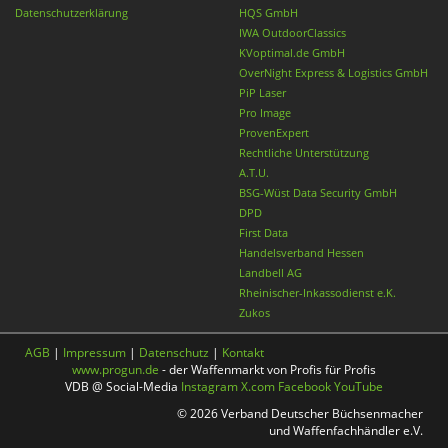
Datenschutzerklärung
HQS GmbH
IWA OutdoorClassics
KVoptimal.de GmbH
OverNight Express & Logistics GmbH
PiP Laser
Pro Image
ProvenExpert
Rechtliche Unterstützung
A.T.U.
BSG-Wüst Data Security GmbH
DPD
First Data
Handelsverband Hessen
Landbell AG
Rheinischer-Inkassodienst e.K.
Zukos
AGB
|
Impressum
|
Datenschutz
|
Kontakt
www.progun.de
- der Waffenmarkt von Profis für Profis
VDB @ Social-Media
Instagram
X.com
Facebook
YouTube
© 2026 Verband Deutscher Büchsenmacher
und Waffenfachhändler e.V.