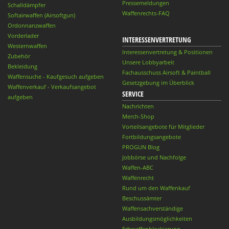
Pressemeldungen
Schalldämpfer
Waffenrechts-FAQ
Softairwaffen (Airsoftgun)
Ordonnanzwaffen
Vorderlader
INTERESSENVERTRETUNG
Westernwaffen
Interessenvertretung & Positionen
Zubehör
Unsere Lobbyarbeit
Bekleidung
Fachausschuss Airsoft & Paintball
Waffensuche - Kaufgesuch aufgeben
Gesetzgebung im Überblick
Waffenverkauf - Verkaufsangebot
SERVICE
aufgeben
Nachrichten
Merch-Shop
Vorteilsangebote für Mitglieder
Fortbildungsangebote
PROGUN Blog
Jobbörse und Nachfolge
Waffen-ABC
Waffenrecht
Rund um den Waffenkauf
Beschussämter
Waffensachverständige
Ausbildungsmöglichkeiten
Erbwaffenblockierung