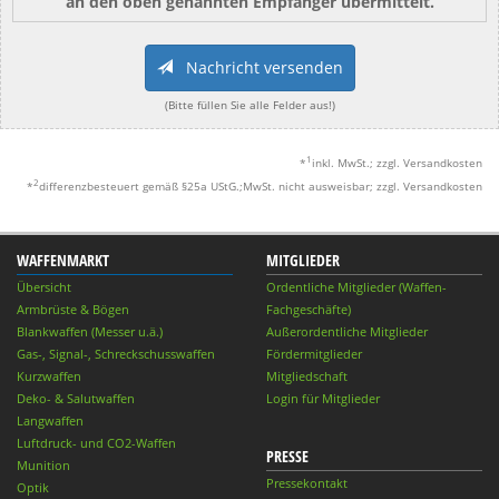
an den oben genannten Empfänger übermittelt.
Nachricht versenden
(Bitte füllen Sie alle Felder aus!)
1
*
inkl. MwSt.; zzgl. Versandkosten
2
*
differenzbesteuert gemäß §25a UStG.;MwSt. nicht ausweisbar; zzgl. Versandkosten
WAFFENMARKT
MITGLIEDER
Übersicht
Ordentliche Mitglieder (Waffen-
Armbrüste & Bögen
Fachgeschäfte)
Blankwaffen (Messer u.ä.)
Außerordentliche Mitglieder
Gas-, Signal-, Schreckschusswaffen
Fördermitglieder
Kurzwaffen
Mitgliedschaft
Deko- & Salutwaffen
Login für Mitglieder
Langwaffen
Luftdruck- und CO2-Waffen
PRESSE
Munition
Pressekontakt
Optik