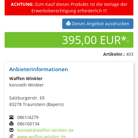
ACHTUNG:
Zum Kauf dieses Produkts ist die Vorlage der
Erwerbsberechtigung erforderlich !!!
Dieses Angebot ausdrucken
395,00 EUR*
2
Artikelnr.:
403
Anbieterinformationen
Waffen Winkler
Kenneth Winkler
Salzburgerstr. 65
83278 Traunstein (Bayern)
0861/4279
086160134
kontakt@waffen-winkler.de
www.waffen-winkler.de