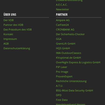
A.E.C.A.C.
Newsletter
ÜBER UNS
PARTNER
Der VDB
Ampere AG
Partner des VDB
CarFleet24
Das Präsidium des VDB
CRONBANK AG
Kontakt
Der Sicherheits-Checker
Impressum
GGA
AGB
GrantLift GmbH
Datenschutzerklärung
HQS GmbH
IWA OutdoorClassics
KVoptimal.de GmbH
OverNight Express & Logistics GmbH
PiP Laser
Pro Image
ProvenExpert
Rechtliche Unterstützung
A.T.U.
BSG-Wüst Data Security GmbH
DPD
First Data
Handelsverband Hessen