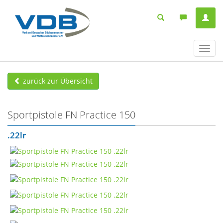
Navig
ein-/
zurück zur Übersicht
Sportpistole FN Practice 150
.22lr