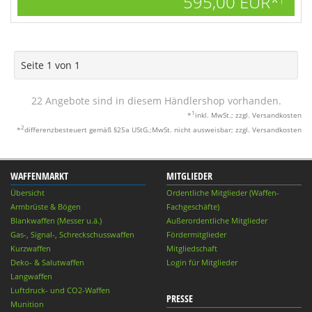
595,00 EUR*
1
Seite 1 von 1
22 Angebote sind in diesem Händlershop vorhanden.
1
*
inkl. MwSt.; zzgl. Versandkosten
2
*
differenzbesteuert gemäß §25a UStG.;MwSt. nicht ausweisbar; zzgl. Versandkosten
WAFFENMARKT
MITGLIEDER
Übersicht
Ordentliche Mitglieder (Waffen-
Armbrüste & Bögen
Fachgeschäfte)
Blankwaffen (Messer u.ä.)
Außerordentliche Mitglieder
Gas-, Signal-, Schreckschusswaffen
Fördermitglieder
Kurzwaffen
Mitgliedschaft
Deko- & Salutwaffen
Login für Mitglieder
Langwaffen
Luftdruck- und CO2-Waffen
PRESSE
Munition