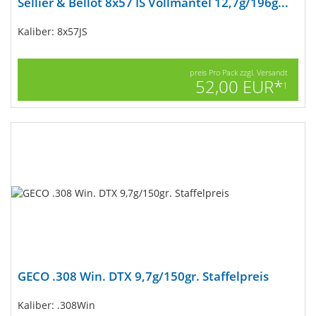
Sellier & Bellot 8x57 IS Vollmantel 12,7g/196g...
Kaliber: 8x57JS
preis Pro Pack zzgl. Versandt
52,00 EUR*
1
GECO .308 Win. DTX 9,7g/150gr. Staffelpreis
Kaliber: .308Win