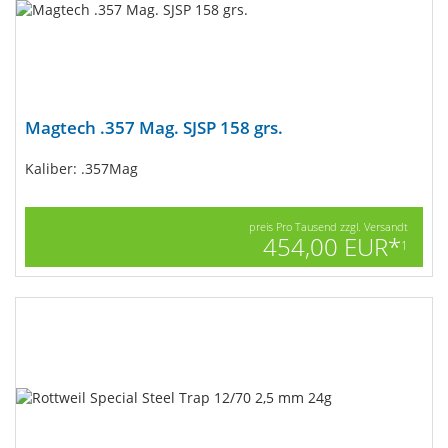
Magtech .357 Mag. SJSP 158 grs.
Kaliber: .357Mag
preis Pro Tausend zzgl. Versandt
454,00 EUR*
1