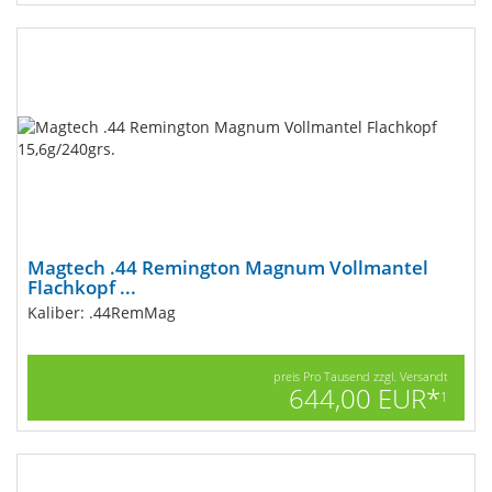
Magtech .44 Remington Magnum Vollmantel
Flachkopf ...
Kaliber: .44RemMag
preis Pro Tausend zzgl. Versandt
644,00 EUR*
1