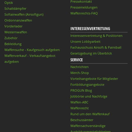
Pressekontakt
Optik
Pressemeldungen
Schalldämpfer
Waffenrechts-FAQ
Softairwaffen (Airsoftgun)
Ordonnanzwaffen
Vorderlader
INTERESSENVERTRETUNG
Westernwaffen
Interessenvertretung & Positionen
Zubehör
Unsere Lobbyarbeit
Bekleidung
Fachausschuss Airsoft & Paintball
Waffensuche - Kaufgesuch aufgeben
Gesetzgebung im Überblick
Waffenverkauf - Verkaufsangebot
SERVICE
aufgeben
Nachrichten
Merch-Shop
Vorteilsangebote für Mitglieder
Fortbildungsangebote
PROGUN Blog
Jobbörse und Nachfolge
Waffen-ABC
Waffenrecht
Rund um den Waffenkauf
Beschussämter
Waffensachverständige
Ausbildungsmöglichkeiten