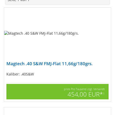
Magtech .40 S&W FMJ-Flat 11,66g/180grs.
Kaliber: .40S&W
preis Pro Tausend zzgl. Versandt
454,00 EUR*
1