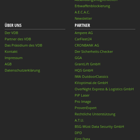
Erbwaffenblockierung
A.E.C.A.C.
Newsletter
ÜBER UNS
PARTNER
Der VDB
Ampere AG
Partner des VDB
CarFleet24
Das Präsidium des VDB
CRONBANK AG
Kontakt
Der Sicherheits-Checker
Impressum
GGA
AGB
GrantLift GmbH
Datenschutzerklärung
HQS GmbH
IWA OutdoorClassics
KVoptimal.de GmbH
OverNight Express & Logistics GmbH
PiP Laser
Pro Image
ProvenExpert
Rechtliche Unterstützung
A.T.U.
BSG-Wüst Data Security GmbH
DPD
First Data