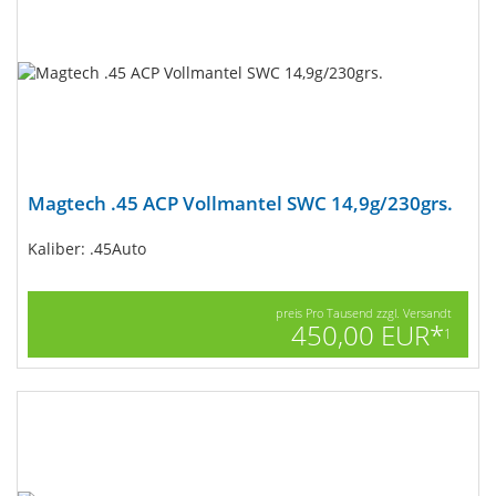
Magtech .45 ACP Vollmantel SWC 14,9g/230grs.
Kaliber: .45Auto
preis Pro Tausend zzgl. Versandt
450,00 EUR*
1