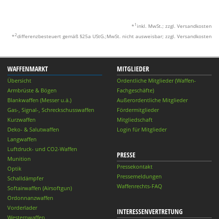
1
*
inkl. MwSt.; zzgl. Versandkosten
2
*
differenzbesteuert gemäß §25a UStG.;MwSt. nicht ausweisbar; zzgl. Versandkosten
WAFFENMARKT
MITGLIEDER
Übersicht
Ordentliche Mitglieder (Waffen-
Armbrüste & Bögen
Fachgeschäfte)
Blankwaffen (Messer u.ä.)
Außerordentliche Mitglieder
Gas-, Signal-, Schreckschusswaffen
Fördermitglieder
Kurzwaffen
Mitgliedschaft
Deko- & Salutwaffen
Login für Mitglieder
Langwaffen
Luftdruck- und CO2-Waffen
PRESSE
Munition
Pressekontakt
Optik
Pressemeldungen
Schalldämpfer
Waffenrechts-FAQ
Softairwaffen (Airsoftgun)
Ordonnanzwaffen
Vorderlader
INTERESSENVERTRETUNG
Westernwaffen