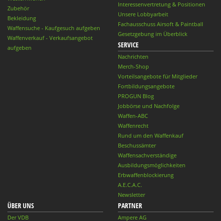
Interessenvertretung & Positionen
Zubehör
Unsere Lobbyarbeit
Bekleidung
Fachausschuss Airsoft & Paintball
Waffensuche - Kaufgesuch aufgeben
Gesetzgebung im Überblick
Waffenverkauf - Verkaufsangebot
SERVICE
aufgeben
Nachrichten
Merch-Shop
Vorteilsangebote für Mitglieder
Fortbildungsangebote
PROGUN Blog
Jobbörse und Nachfolge
Waffen-ABC
Waffenrecht
Rund um den Waffenkauf
Beschussämter
Waffensachverständige
Ausbildungsmöglichkeiten
Erbwaffenblockierung
A.E.C.A.C.
Newsletter
ÜBER UNS
PARTNER
Der VDB
Ampere AG