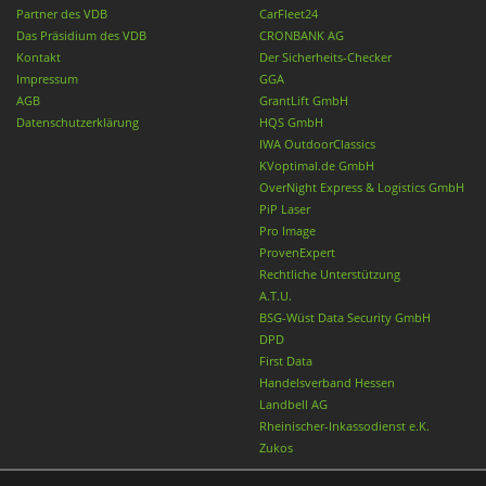
Partner des VDB
CarFleet24
Das Präsidium des VDB
CRONBANK AG
Kontakt
Der Sicherheits-Checker
Impressum
GGA
AGB
GrantLift GmbH
Datenschutzerklärung
HQS GmbH
IWA OutdoorClassics
KVoptimal.de GmbH
OverNight Express & Logistics GmbH
PiP Laser
Pro Image
ProvenExpert
Rechtliche Unterstützung
A.T.U.
BSG-Wüst Data Security GmbH
DPD
First Data
Handelsverband Hessen
Landbell AG
Rheinischer-Inkassodienst e.K.
Zukos