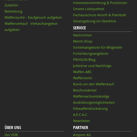
Interessenvertretung & Positionen
Zubehör
Unsere Lobbyarbeit
Bekleidung
Fachausschuss Airsoft & Paintball
Waffensuche - Kaufgesuch aufgeben
Gesetzgebung im Überblick
Waffenverkauf - Verkaufsangebot
SERVICE
aufgeben
Nachrichten
Merch-Shop
Vorteilsangebote für Mitglieder
Fortbildungsangebote
PROGUN Blog
Jobbörse und Nachfolge
Waffen-ABC
Waffenrecht
Rund um den Waffenkauf
Beschussämter
Waffensachverständige
Ausbildungsmöglichkeiten
Erbwaffenblockierung
A.E.C.A.C.
Newsletter
ÜBER UNS
PARTNER
Der VDB
Ampere AG