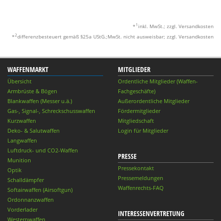
1
*
inkl. MwSt.; zzgl. Versandkosten
2
*
differenzbesteuert gemäß §25a UStG.;MwSt. nicht ausweisbar; zzgl. Versandkosten
WAFFENMARKT
MITGLIEDER
Übersicht
Ordentliche Mitglieder (Waffen-
Armbrüste & Bögen
Fachgeschäfte)
Blankwaffen (Messer u.ä.)
Außerordentliche Mitglieder
Gas-, Signal-, Schreckschusswaffen
Fördermitglieder
Kurzwaffen
Mitgliedschaft
Deko- & Salutwaffen
Login für Mitglieder
Langwaffen
Luftdruck- und CO2-Waffen
PRESSE
Munition
Pressekontakt
Optik
Pressemeldungen
Schalldämpfer
Waffenrechts-FAQ
Softairwaffen (Airsoftgun)
Ordonnanzwaffen
Vorderlader
INTERESSENVERTRETUNG
Westernwaffen