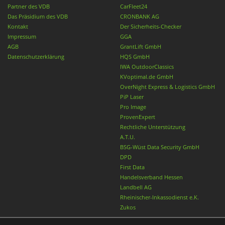
Partner des VDB
CarFleet24
Das Präsidium des VDB
CRONBANK AG
Kontakt
Der Sicherheits-Checker
Impressum
GGA
AGB
GrantLift GmbH
Datenschutzerklärung
HQS GmbH
IWA OutdoorClassics
KVoptimal.de GmbH
OverNight Express & Logistics GmbH
PiP Laser
Pro Image
ProvenExpert
Rechtliche Unterstützung
A.T.U.
BSG-Wüst Data Security GmbH
DPD
First Data
Handelsverband Hessen
Landbell AG
Rheinischer-Inkassodienst e.K.
Zukos