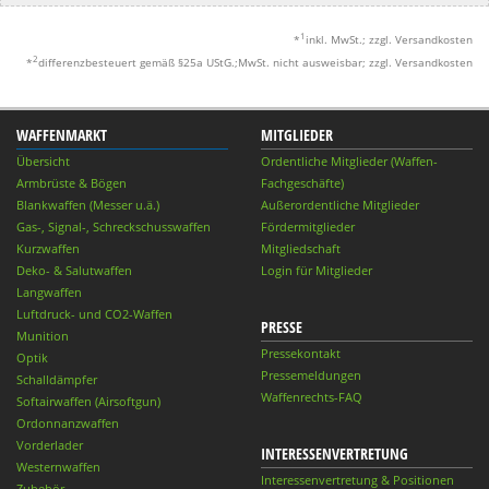
1
*
inkl. MwSt.; zzgl. Versandkosten
2
*
differenzbesteuert gemäß §25a UStG.;MwSt. nicht ausweisbar; zzgl. Versandkosten
WAFFENMARKT
MITGLIEDER
Übersicht
Ordentliche Mitglieder (Waffen-
Armbrüste & Bögen
Fachgeschäfte)
Blankwaffen (Messer u.ä.)
Außerordentliche Mitglieder
Gas-, Signal-, Schreckschusswaffen
Fördermitglieder
Kurzwaffen
Mitgliedschaft
Deko- & Salutwaffen
Login für Mitglieder
Langwaffen
Luftdruck- und CO2-Waffen
PRESSE
Munition
Pressekontakt
Optik
Pressemeldungen
Schalldämpfer
Waffenrechts-FAQ
Softairwaffen (Airsoftgun)
Ordonnanzwaffen
Vorderlader
INTERESSENVERTRETUNG
Westernwaffen
Interessenvertretung & Positionen
Zubehör