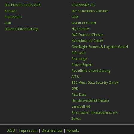
Das Präsidium des VDB
CRONBANK AG
Kontakt
Der Sicherheits-Checker
Impressum
GGA
AGB
GrantLift GmbH
Datenschutzerklärung
HQS GmbH
IWA OutdoorClassics
KVoptimal.de GmbH
OverNight Express & Logistics GmbH
PiP Laser
Pro Image
ProvenExpert
Rechtliche Unterstützung
A.T.U.
BSG-Wüst Data Security GmbH
DPD
First Data
Handelsverband Hessen
Landbell AG
Rheinischer-Inkassodienst e.K.
Zukos
AGB
|
Impressum
|
Datenschutz
|
Kontakt