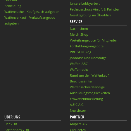
Unsere Lobbyarbeit
Bekleidung
Fachausschuss Airsoft & Paintball
Waffensuche - Kaufgesuch aufgeben
Gesetzgebung im Überblick
Waffenverkauf - Verkaufsangebot
SERVICE
aufgeben
Nachrichten
Merch-Shop
Vorteilsangebote für Mitglieder
Fortbildungsangebote
PROGUN Blog
Jobbörse und Nachfolge
Waffen-ABC
Waffenrecht
Rund um den Waffenkauf
Beschussämter
Waffensachverständige
Ausbildungsmöglichkeiten
Erbwaffenblockierung
A.E.C.A.C.
Newsletter
ÜBER UNS
PARTNER
Der VDB
Ampere AG
Partner des VDB
CarFleet24