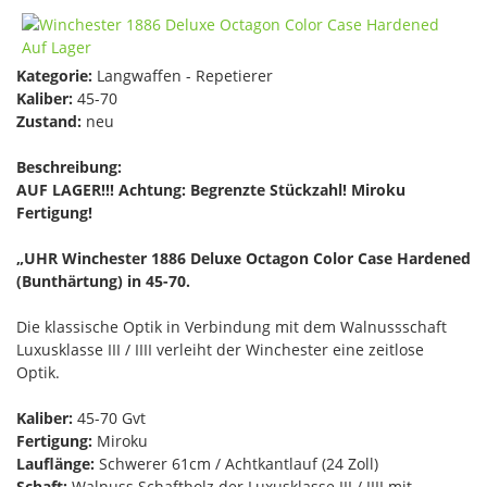
Kategorie:
Langwaffen - Repetierer
Kaliber:
45-70
Zustand:
neu
Beschreibung:
AUF LAGER!!! Achtung:
Begrenzte Stückzahl! Miroku
Fertigung!
„UHR Winchester 1886 Deluxe Octagon Color Case Hardened
(Bunthärtung) in 45-70.
Die klassische Optik in Verbindung mit dem Walnussschaft
Luxusklasse III / IIII verleiht der Winchester eine zeitlose
Optik.
Kaliber:
45-70 Gvt
Fertigung:
Miroku
Lauflänge:
Schwerer 61cm / Achtkantlauf (24 Zoll)
Schaft:
Walnuss Schaftholz der Luxusklasse III / IIII mit