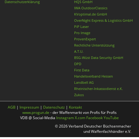
Datenschutzerklärung
HQS GmbH
IWA OutdoorClassics
KVoptimal.de GmbH
OverNight Express & Logistics GmbH
PiP Laser
Pro Image
ProvenExpert
Rechtliche Unterstützung
A.T.U.
BSG-Wüst Data Security GmbH
DPD
First Data
Handelsverband Hessen
Landbell AG
Rheinischer-Inkassodienst e.K.
Zukos
AGB
|
Impressum
|
Datenschutz
|
Kontakt
www.progun.de
- der Waffenmarkt von Profis für Profis
VDB @ Social-Media
Instagram
X.com
Facebook
YouTube
© 2026 Verband Deutscher Büchsenmacher
und Waffenfachhändler e.V.