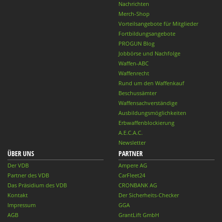
Nachrichten
Merch-Shop
Vorteilsangebote für Mitglieder
Fortbildungsangebote
PROGUN Blog
Jobbörse und Nachfolge
Waffen-ABC
Waffenrecht
Rund um den Waffenkauf
Beschussämter
Waffensachverständige
Ausbildungsmöglichkeiten
Erbwaffenblockierung
A.E.C.A.C.
Newsletter
ÜBER UNS
PARTNER
Der VDB
Ampere AG
Partner des VDB
CarFleet24
Das Präsidium des VDB
CRONBANK AG
Kontakt
Der Sicherheits-Checker
Impressum
GGA
AGB
GrantLift GmbH