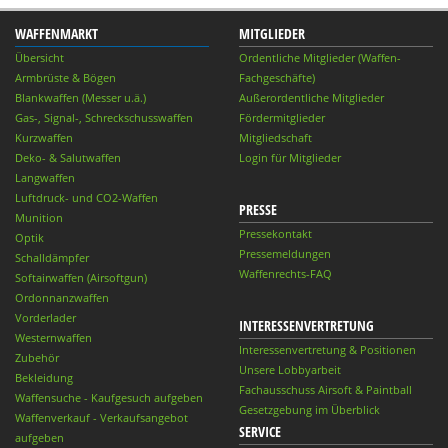
WAFFENMARKT
MITGLIEDER
Übersicht
Ordentliche Mitglieder (Waffen-
Armbrüste & Bögen
Fachgeschäfte)
Blankwaffen (Messer u.ä.)
Außerordentliche Mitglieder
Gas-, Signal-, Schreckschusswaffen
Fördermitglieder
Kurzwaffen
Mitgliedschaft
Deko- & Salutwaffen
Login für Mitglieder
Langwaffen
Luftdruck- und CO2-Waffen
PRESSE
Munition
Pressekontakt
Optik
Pressemeldungen
Schalldämpfer
Waffenrechts-FAQ
Softairwaffen (Airsoftgun)
Ordonnanzwaffen
Vorderlader
INTERESSENVERTRETUNG
Westernwaffen
Interessenvertretung & Positionen
Zubehör
Unsere Lobbyarbeit
Bekleidung
Fachausschuss Airsoft & Paintball
Waffensuche - Kaufgesuch aufgeben
Gesetzgebung im Überblick
Waffenverkauf - Verkaufsangebot
SERVICE
aufgeben