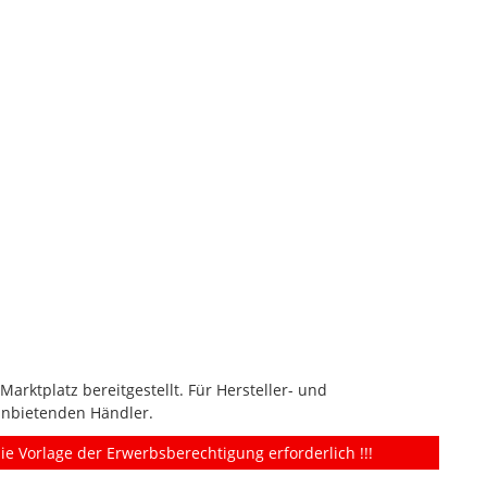
rktplatz bereitgestellt. Für Hersteller- und
anbietenden Händler.
ie Vorlage der Erwerbsberechtigung erforderlich !!!