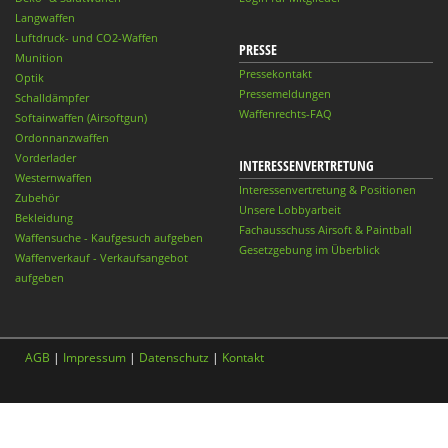
Langwaffen
Luftdruck- und CO2-Waffen
PRESSE
Munition
Pressekontakt
Optik
Pressemeldungen
Schalldämpfer
Waffenrechts-FAQ
Softairwaffen (Airsoftgun)
Ordonnanzwaffen
Vorderlader
INTERESSENVERTRETUNG
Westernwaffen
Interessenvertretung & Positionen
Zubehör
Unsere Lobbyarbeit
Bekleidung
Fachausschuss Airsoft & Paintball
Waffensuche - Kaufgesuch aufgeben
Gesetzgebung im Überblick
Waffenverkauf - Verkaufsangebot
aufgeben
AGB
|
Impressum
|
Datenschutz
|
Kontakt