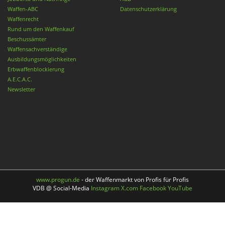
Waffen-ABC
Datenschutzerklärung
Waffenrecht
Rund um den Waffenkauf
Beschussämter
Waffensachverständige
Ausbildungsmöglichkeiten
Erbwaffenblockierung
A.E.C.A.C.
Newsletter
www.progun.de
- der Waffenmarkt von Profis für Profis
VDB @ Social-Media
Instagram
X.com
Facebook
YouTube