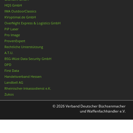
HQS GmbH
IWA OutdoorClassics
KVoptimal.de GmbH
OverNight Express & Logistics GmbH
PiP Laser
Pro Image
ProvenExpert
Rechtliche Unterstützung
A.T.U.
BSG-Wüst Data Security GmbH
DPD
First Data
Handelsverband Hessen
Landbell AG
Rheinischer-Inkassodienst e.K.
Zukos
© 2026 Verband Deutscher Büchsenmacher
und Waffenfachhändler e.V.