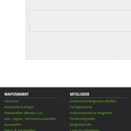
WAFFENMARKT
MITGLIEDER
Übersicht
Ordentliche Mitglieder (Waffen-
Armbrüste & Bögen
Fachgeschäfte)
Blankwaffen (Messer u.ä.)
Außerordentliche Mitglieder
Gas-, Signal-, Schreckschusswaffen
Fördermitglieder
Kurzwaffen
Mitgliedschaft
Deko- & Salutwaffen
Login für Mitglieder