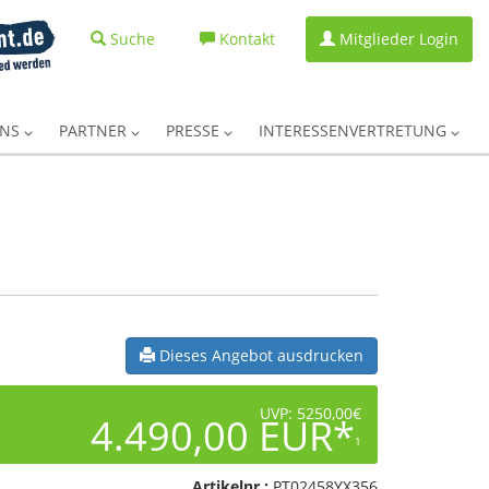
Suche
Kontakt
Mitglieder Login
UNS
PARTNER
PRESSE
INTERESSENVERTRETUNG
Dieses Angebot ausdrucken
UVP: 5250,00€
4.490,00 EUR*
1
Artikelnr.:
PT02458YX356