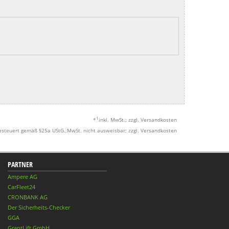
1
*
inkl. MwSt.; zzgl. Versandkosten
esteuert gemäß §25a UStG.;MwSt. nicht ausweisbar; zzgl. Versandkosten
PARTNER
Ampere AG
CarFleet24
CRONBANK AG
Der Sicherheits-Checker
GGA
GrantLift GmbH