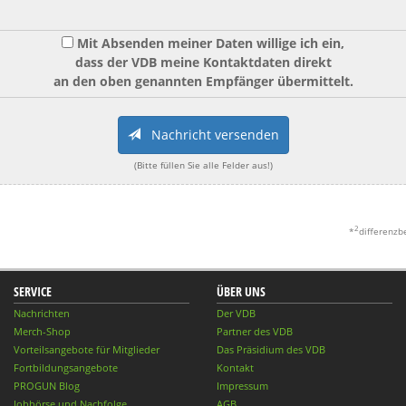
Mit Absenden meiner Daten willige ich ein,
dass der VDB meine Kontaktdaten direkt
an den oben genannten Empfänger übermittelt.
Nachricht versenden
(Bitte füllen Sie alle Felder aus!)
2
*
differenzb
SERVICE
ÜBER UNS
Nachrichten
Der VDB
Merch-Shop
Partner des VDB
Vorteilsangebote für Mitglieder
Das Präsidium des VDB
Fortbildungsangebote
Kontakt
PROGUN Blog
Impressum
Jobbörse und Nachfolge
AGB