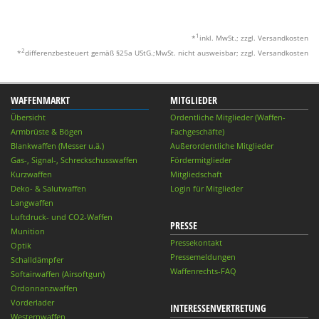
1
*
inkl. MwSt.; zzgl. Versandkosten
2
*
differenzbesteuert gemäß §25a UStG.;MwSt. nicht ausweisbar; zzgl. Versandkosten
WAFFENMARKT
MITGLIEDER
Übersicht
Ordentliche Mitglieder (Waffen-
Armbrüste & Bögen
Fachgeschäfte)
Blankwaffen (Messer u.ä.)
Außerordentliche Mitglieder
Gas-, Signal-, Schreckschusswaffen
Fördermitglieder
Kurzwaffen
Mitgliedschaft
Deko- & Salutwaffen
Login für Mitglieder
Langwaffen
Luftdruck- und CO2-Waffen
PRESSE
Munition
Pressekontakt
Optik
Pressemeldungen
Schalldämpfer
Waffenrechts-FAQ
Softairwaffen (Airsoftgun)
Ordonnanzwaffen
Vorderlader
INTERESSENVERTRETUNG
Westernwaffen