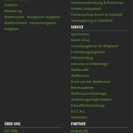
Interessenvertretung & Positionen
Zubehör
Unsere Lobbyarbeit
Bekleidung
Fachausschuss Airsoft & Paintball
Waffensuche - Kaufgesuch aufgeben
Gesetzgebung im Überblick
Waffenverkauf - Verkaufsangebot
SERVICE
aufgeben
Nachrichten
Merch-Shop
Vorteilsangebote für Mitglieder
Fortbildungsangebote
PROGUN Blog
Jobbörse und Nachfolge
Waffen-ABC
Waffenrecht
Rund um den Waffenkauf
Beschussämter
Waffensachverständige
Ausbildungsmöglichkeiten
Erbwaffenblockierung
A.E.C.A.C.
Newsletter
ÜBER UNS
PARTNER
Der VDB
Ampere AG