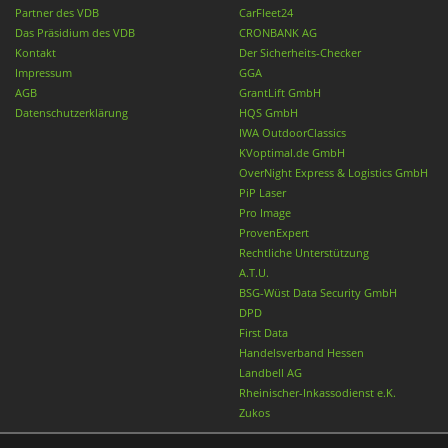
Partner des VDB
CarFleet24
Das Präsidium des VDB
CRONBANK AG
Kontakt
Der Sicherheits-Checker
Impressum
GGA
AGB
GrantLift GmbH
Datenschutzerklärung
HQS GmbH
IWA OutdoorClassics
KVoptimal.de GmbH
OverNight Express & Logistics GmbH
PiP Laser
Pro Image
ProvenExpert
Rechtliche Unterstützung
A.T.U.
BSG-Wüst Data Security GmbH
DPD
First Data
Handelsverband Hessen
Landbell AG
Rheinischer-Inkassodienst e.K.
Zukos