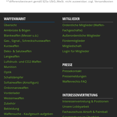
2
*
differenzbesteuert gemäß §25a UStG.;MwSt. nicht ausweisbar; zzgl. Versandkosten
WAFFENMARKT
MITGLIEDER
Übersicht
Ordentliche Mitglieder (Waffen-
Armbrüste & Bögen
Fachgeschäfte)
Blankwaffen (Messer u.ä.)
Außerordentliche Mitglieder
Gas-, Signal-, Schreckschusswaffen
Fördermitglieder
Kurzwaffen
Mitgliedschaft
Deko- & Salutwaffen
Login für Mitglieder
Langwaffen
Luftdruck- und CO2-Waffen
PRESSE
Munition
Pressekontakt
Optik
Pressemeldungen
Schalldämpfer
Waffenrechts-FAQ
Softairwaffen (Airsoftgun)
Ordonnanzwaffen
Vorderlader
INTERESSENVERTRETUNG
Westernwaffen
Interessenvertretung & Positionen
Zubehör
Unsere Lobbyarbeit
Bekleidung
Fachausschuss Airsoft & Paintball
Waffensuche - Kaufgesuch aufgeben
Gesetzgebung im Überblick