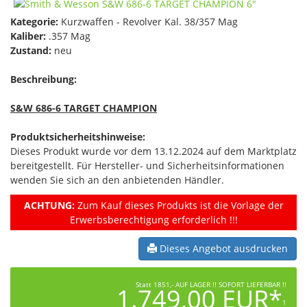
Kategorie:
Kurzwaffen - Revolver Kal. 38/357 Mag
Kaliber:
.357 Mag
Zustand:
neu
Beschreibung:
S&W 686-6 TARGET CHAMPION
Produktsicherheitshinweise:
Dieses Produkt wurde vor dem 13.12.2024 auf dem Marktplatz
bereitgestellt. Für Hersteller- und Sicherheitsinformationen
wenden Sie sich an den anbietenden Händler.
ACHTUNG:
Zum Kauf dieses Produkts ist die Vorlage der
Erwerbsberechtigung erforderlich !!!
Dieses Angebot ausdrucken
Statt 1851,- AUF LAGER !! SOFORT LIEFERBAR !!
1.749,00 EUR*
1