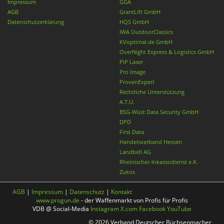
Impressum
GGA
AGB
GrantLift GmbH
Datenschutzerklärung
HQS GmbH
IWA OutdoorClassics
KVoptimal.de GmbH
OverNight Express & Logistics GmbH
PiP Laser
Pro Image
ProvenExpert
Rechtliche Unterstützung
A.T.U.
BSG-Wüst Data Security GmbH
DPD
First Data
Handelsverband Hessen
Landbell AG
Rheinischer-Inkassodienst e.K.
Zukos
AGB
|
Impressum
|
Datenschutz
|
Kontakt
www.progun.de
- der Waffenmarkt von Profis für Profis
VDB @ Social-Media
Instagram
X.com
Facebook
YouTube
© 2026 Verband Deutscher Büchsenmacher