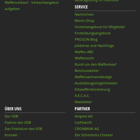
Waffenverkauf - Verkaufsangebot
SERVICE
aufgeben
Nachrichten
Merch-Shop
Vorteilsangebote für Mitglieder
Fortbildungsangebote
PROGUN Blog
Jobbörse und Nachfolge
Waffen-ABC
Waffenrecht
Rund um den Waffenkauf
Beschussämter
Waffensachverständige
Ausbildungsmöglichkeiten
Erbwaffenblockierung
A.E.C.A.C.
Newsletter
ÜBER UNS
PARTNER
Der VDB
Ampere AG
Partner des VDB
CarFleet24
Das Präsidium des VDB
CRONBANK AG
Kontakt
Der Sicherheits-Checker