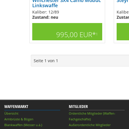
Winchester SX4 Camo Mobuc
Steyr
Linkswaffe
Kaliber: 12/89
Kalibe
Zustand: neu
Zusta
995,00 EUR*
1
Seite 1 von 1
WAFFENMARKT
MITGLIEDER
Übersicht
Ordentliche Mitglieder (Waffen-
Armbrüste & Bögen
Fachgeschäfte)
Blankwaffen (Messer u.ä.)
Außerordentliche Mitglieder