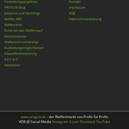
Fortbildungsangebote
Kontakt
PROGUN Blog
Impressum
Jobbörse und Nachfolge
AGB
Waffen-ABC
Datenschutzerklärung
Waffenrecht
Rund um den Waffenkauf
Beschussämter
Waffensachverständige
Ausbildungsmöglichkeiten
Erbwaffenblockierung
A.E.C.A.C.
Newsletter
www.progun.de
- der Waffenmarkt von Profis für Profis
VDB @ Social-Media
Instagram
X.com
Facebook
YouTube