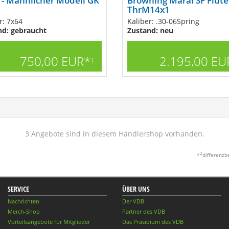
 - Mannlicher Modell GK
Browning Maral SF Flut
ThrM14x1
r: 7x64
Kaliber: .30-06Spring
nd: gebraucht
Zustand: neu
750,00 EUR*
2.195,00 EU
1
3 Angebote sind in diesem Händlershop vorhanden.
2
*
differenzb
SERVICE
ÜBER UNS
Nachrichten
Der VDB
Merch-Shop
Partner des VDB
Vorteilsangebote für Mitglieder
Das Präsidium des VDB