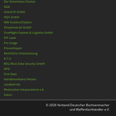
Der Sicherheits-Checker
GGA
GrantLift GmbH
HQS GmbH
IWA OutdoorClassics
KVoptimal.de GmbH
OverNight Express & Logistics GmbH
PiP Laser
Pro Image
ProvenExpert
Rechtliche Unterstützung
A.T.U.
BSG-Wüst Data Security GmbH
DPD
First Data
Handelsverband Hessen
Landbell AG
Rheinischer-Inkassodienst e.K.
Zukos
© 2026 Verband Deutscher Büchsenmacher
und Waffenfachhändler e.V.