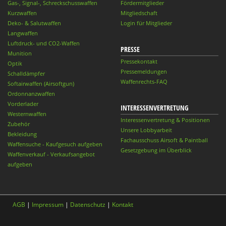
Gas-, Signal-, Schreckschusswaffen
Fördermitglieder
Kurzwaffen
Mitgliedschaft
Deko- & Salutwaffen
Login für Mitglieder
Langwaffen
Luftdruck- und CO2-Waffen
PRESSE
Munition
Pressekontakt
Optik
Pressemeldungen
Schalldämpfer
Waffenrechts-FAQ
Softairwaffen (Airsoftgun)
Ordonnanzwaffen
Vorderlader
INTERESSENVERTRETUNG
Westernwaffen
Interessenvertretung & Positionen
Zubehör
Unsere Lobbyarbeit
Bekleidung
Fachausschuss Airsoft & Paintball
Waffensuche - Kaufgesuch aufgeben
Gesetzgebung im Überblick
Waffenverkauf - Verkaufsangebot
aufgeben
AGB
|
Impressum
|
Datenschutz
|
Kontakt