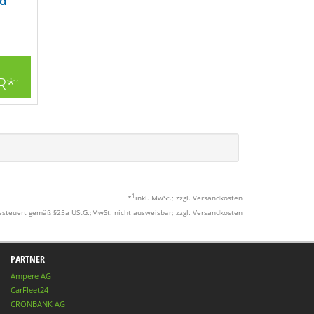
ed
R*
1
1
*
inkl. MwSt.; zzgl. Versandkosten
esteuert gemäß §25a UStG.;MwSt. nicht ausweisbar; zzgl. Versandkosten
PARTNER
Ampere AG
CarFleet24
CRONBANK AG