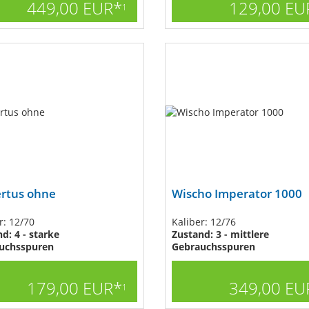
449,00 EUR*
129,00 EU
1
rtus ohne
Wischo Imperator 1000
r: 12/70
Kaliber: 12/76
d: 4 - starke
Zustand: 3 - mittlere
uchsspuren
Gebrauchsspuren
179,00 EUR*
349,00 EU
1