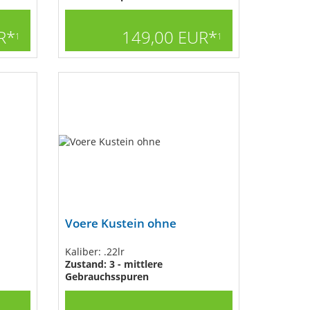
R*
149,00 EUR*
1
1
Voere Kustein ohne
Kaliber: .22lr
Zustand: 3 - mittlere
Gebrauchsspuren