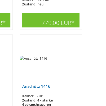
Zustand: neu
R*
779,00 EUR*
1
1
Anschütz 1416
Kaliber: .22lr
Zustand: 4 - starke
Gebrauchsspuren