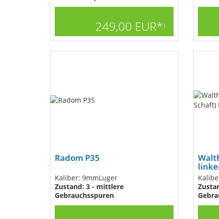
249,00 EUR*
1
Radom P35
Walt
linke
Kaliber: 9mmLuger
Kaliber
Zustand: 3 - mittlere
Zustan
Gebrauchsspuren
Gebra