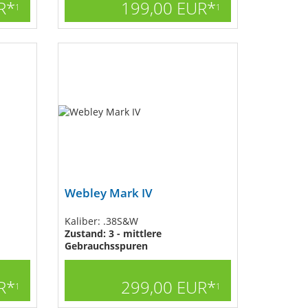
R*
199,00 EUR*
1
1
Webley Mark IV
Kaliber: .38S&W
Zustand: 3 - mittlere
Gebrauchsspuren
R*
299,00 EUR*
1
1