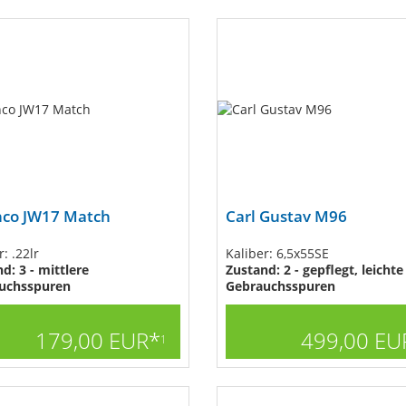
nco JW17 Match
Carl Gustav M96
: .22lr
Kaliber: 6,5x55SE
d: 3 - mittlere
Zustand: 2 - gepflegt, leichte
uchsspuren
Gebrauchsspuren
179,00 EUR*
499,00 EU
1