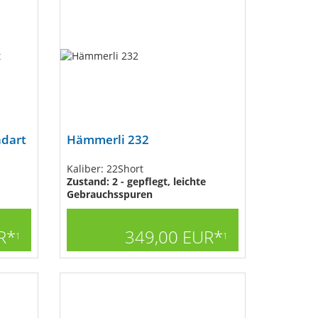
ndart
Hämmerli 232
Kaliber: 22Short
Zustand: 2 - gepflegt, leichte
Gebrauchsspuren
R*
349,00 EUR*
1
1