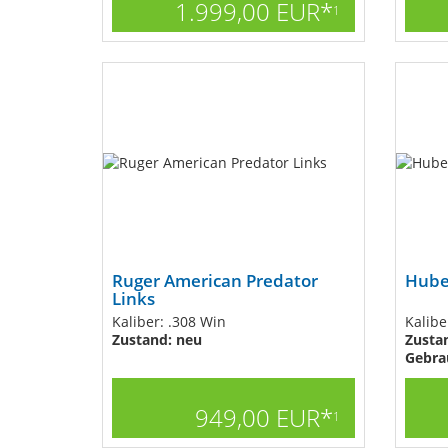
1.999,00 EUR*
1
Ruger American Predator
Hube
Links
Kaliber: .308 Win
Kalibe
Zustand: neu
Zustan
Gebra
949,00 EUR*
1