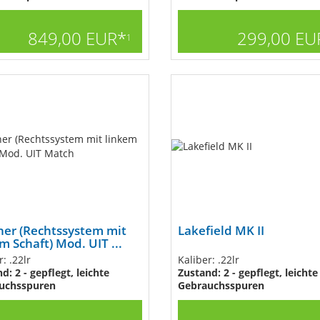
849,00 EUR*
299,00 EU
1
her (Rechtssystem mit
Lakefield MK II
m Schaft) Mod. UIT ...
: .22lr
Kaliber: .22lr
d: 2 - gepflegt, leichte
Zustand: 2 - gepflegt, leichte
uchsspuren
Gebrauchsspuren