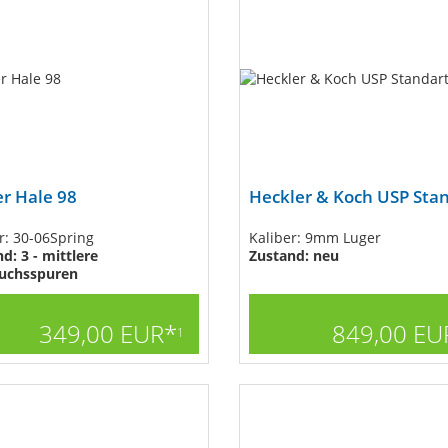
r Hale 98
Heckler & Koch USP Sta
r: 30-06Spring
Kaliber: 9mm Luger
d: 3 - mittlere
Zustand: neu
uchsspuren
349,00 EUR*
849,00 EU
1