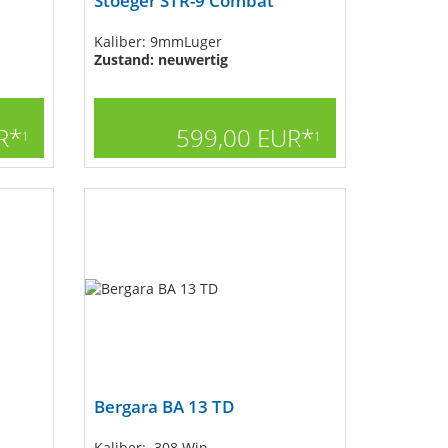
Stoeger STR-9 Combat
Kaliber: 9mmLuger
Zustand: neuwertig
R*
599,00 EUR*
1
1
Bergara BA 13 TD
Kaliber: .308 Win