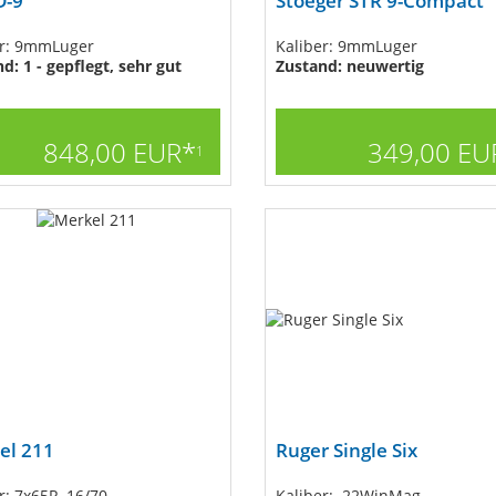
D-9
Stoeger STR 9-Compact
er: 9mmLuger
Kaliber: 9mmLuger
d: 1 - gepflegt, sehr gut
Zustand: neuwertig
848,00 EUR*
349,00 EU
1
el 211
Ruger Single Six
r: 7x65R, 16/70
Kaliber: .22WinMag