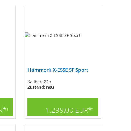
Hämmerli X-ESSE SF Sport
Kaliber: 22lr
Zustand: neu
R*
1.299,00 EUR*
1
1