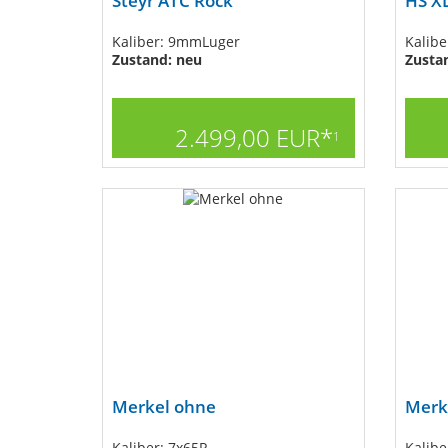
Steyr ATC Rock
HS X
Kaliber: 9mmLuger
Kalib
Zustand: neu
Zustan
2.499,00 EUR*
1
Merkel ohne
Merk
Kaliber: 7x65R
Kalibe