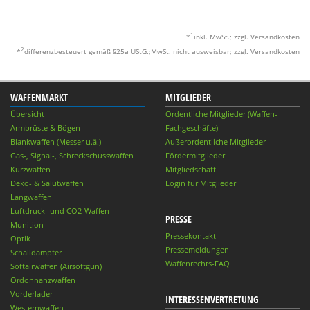
1
*
inkl. MwSt.; zzgl. Versandkosten
2
*
differenzbesteuert gemäß §25a UStG.;MwSt. nicht ausweisbar; zzgl. Versandkosten
WAFFENMARKT
MITGLIEDER
Übersicht
Ordentliche Mitglieder (Waffen-
Armbrüste & Bögen
Fachgeschäfte)
Blankwaffen (Messer u.ä.)
Außerordentliche Mitglieder
Gas-, Signal-, Schreckschusswaffen
Fördermitglieder
Kurzwaffen
Mitgliedschaft
Deko- & Salutwaffen
Login für Mitglieder
Langwaffen
Luftdruck- und CO2-Waffen
PRESSE
Munition
Pressekontakt
Optik
Pressemeldungen
Schalldämpfer
Waffenrechts-FAQ
Softairwaffen (Airsoftgun)
Ordonnanzwaffen
Vorderlader
INTERESSENVERTRETUNG
Westernwaffen