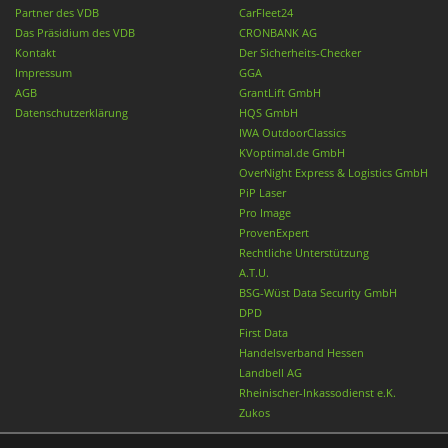
Partner des VDB
CarFleet24
Das Präsidium des VDB
CRONBANK AG
Kontakt
Der Sicherheits-Checker
Impressum
GGA
AGB
GrantLift GmbH
Datenschutzerklärung
HQS GmbH
IWA OutdoorClassics
KVoptimal.de GmbH
OverNight Express & Logistics GmbH
PiP Laser
Pro Image
ProvenExpert
Rechtliche Unterstützung
A.T.U.
BSG-Wüst Data Security GmbH
DPD
First Data
Handelsverband Hessen
Landbell AG
Rheinischer-Inkassodienst e.K.
Zukos