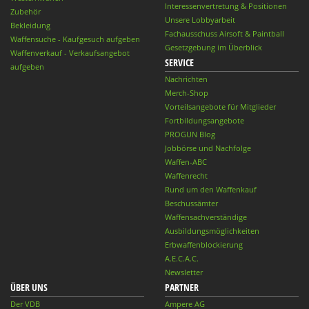
Interessenvertretung & Positionen
Zubehör
Unsere Lobbyarbeit
Bekleidung
Fachausschuss Airsoft & Paintball
Waffensuche - Kaufgesuch aufgeben
Gesetzgebung im Überblick
Waffenverkauf - Verkaufsangebot
SERVICE
aufgeben
Nachrichten
Merch-Shop
Vorteilsangebote für Mitglieder
Fortbildungsangebote
PROGUN Blog
Jobbörse und Nachfolge
Waffen-ABC
Waffenrecht
Rund um den Waffenkauf
Beschussämter
Waffensachverständige
Ausbildungsmöglichkeiten
Erbwaffenblockierung
A.E.C.A.C.
Newsletter
ÜBER UNS
PARTNER
Der VDB
Ampere AG