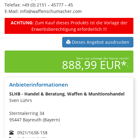
Telefax: +49 (0) 2151 – 45777 – 45
E-Mail: info@waffenschumacher.com
ACHTUNG:
Zum Kauf dieses Produkts ist die Vorlage der
Erwerbsberechtigung erforderlich !!!
Dieses Angebot ausdrucken
Deal: nur solange der Vorrat reicht!
888,99 EUR*
1
Anbieterinformationen
SLHB - Handel & Beratung, Waffen & Munitionshandel
Sven Lührs
Sterntalerring 34
95447 Bayreuth (Bayern)
0921/1638-158