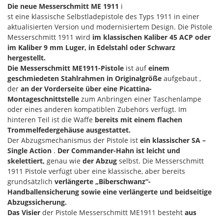
Die neue Messerschmitt ME 1911
i
st eine klassische Selbstladepistole des Typs 1911 in einer
aktualisierten Version und modernisiertem Design. Die Pistole
Messerschmitt 1911 wird
im klassischen Kaliber 45 ACP oder
im Kaliber 9 mm Luger,
in Edelstahl oder Schwarz
hergestellt.
Die Messerschmitt ME1911-Pistole
ist auf
einem
geschmiedeten Stahlrahmen in Originalgröße
aufgebaut ,
der
an der Vorderseite über eine Picattina-
Montageschnittstelle
zum Anbringen einer Taschenlampe
oder eines anderen kompatiblen Zubehörs verfügt. Im
hinteren Teil ist die Waffe
bereits mit einem flachen
Trommelfedergehäuse ausgestattet.
Der Abzugsmechanismus der Pistole ist
ein klassischer SA –
Single Action
.
Der Commander-Hahn ist leicht und
skelettiert,
genau wie
der Abzug
selbst. Die Messerschmitt
1911 Pistole verfügt über eine klassische, aber bereits
grundsätzlich
verlängerte „Biberschwanz“-
Handballensicherung sowie eine verlängerte und beidseitige
Abzugssicherung.
Das Visier
der Pistole Messerschmitt ME1911 besteht
aus