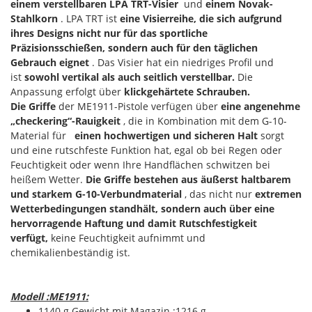
einem verstellbaren LPA TRT-Visier
und
einem Novak-
Stahlkorn
. LPA TRT ist
eine Visierreihe, die sich aufgrund
ihres Designs nicht nur für das sportliche
Präzisionsschießen, sondern auch für den täglichen
Gebrauch eignet
. Das Visier hat ein niedriges Profil und
ist
sowohl vertikal als auch seitlich verstellbar.
Die
Anpassung erfolgt über
klickgehärtete Schrauben.
Die Griffe
der ME1911-Pistole verfügen über
eine angenehme
„checkering“-Rauigkeit
, die in Kombination mit dem G-10-
Material für
einen hochwertigen und sicheren Halt
sorgt
und eine rutschfeste Funktion hat, egal ob bei Regen oder
Feuchtigkeit oder wenn Ihre Handflächen schwitzen bei
heißem Wetter.
Die Griffe bestehen aus äußerst haltbarem
und starkem G-10-Verbundmaterial
, das nicht nur
extremen
Wetterbedingungen standhält, sondern auch über eine
hervorragende Haftung und damit Rutschfestigkeit
verfügt,
keine Feuchtigkeit aufnimmt und
chemikalienbeständig ist.
Modell :ME1911:
1140 g Gewicht mit Magazin :1216 g