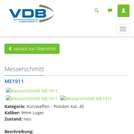
Navig
ein-/
zurück zur Übersicht
Messerschmitt
ME1911
Kategorie:
Kurzwaffen - Pistolen Kal. 45
Kaliber:
9mm Luger
Zustand:
neu
Beschreibung: