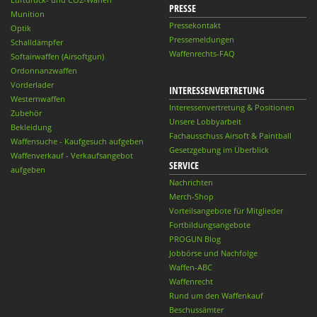
PRESSE
Munition
Pressekontakt
Optik
Pressemeldungen
Schalldämpfer
Waffenrechts-FAQ
Softairwaffen (Airsoftgun)
Ordonnanzwaffen
Vorderlader
INTERESSENVERTRETUNG
Westernwaffen
Interessenvertretung & Positionen
Zubehör
Unsere Lobbyarbeit
Bekleidung
Fachausschuss Airsoft & Paintball
Waffensuche - Kaufgesuch aufgeben
Gesetzgebung im Überblick
Waffenverkauf - Verkaufsangebot
SERVICE
aufgeben
Nachrichten
Merch-Shop
Vorteilsangebote für Mitglieder
Fortbildungsangebote
PROGUN Blog
Jobbörse und Nachfolge
Waffen-ABC
Waffenrecht
Rund um den Waffenkauf
Beschussämter