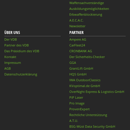
Waffensachverständige
Ausbildungsmöglichkeiten
Erbwaffenblockierung
A.E.C.A.C.
Newsletter
ÜBER UNS
PARTNER
Der VDB
Ampere AG
Partner des VDB
CarFleet24
Das Präsidium des VDB
CRONBANK AG
Kontakt
Der Sicherheits-Checker
Impressum
GGA
AGB
GrantLift GmbH
Datenschutzerklärung
HQS GmbH
IWA OutdoorClassics
KVoptimal.de GmbH
OverNight Express & Logistics GmbH
PiP Laser
Pro Image
ProvenExpert
Rechtliche Unterstützung
A.T.U.
BSG-Wüst Data Security GmbH