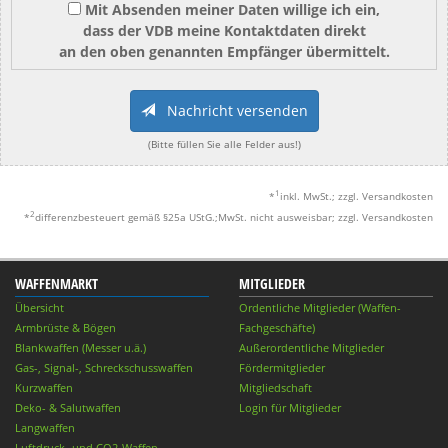
Mit Absenden meiner Daten willige ich ein,
dass der VDB meine Kontaktdaten direkt
an den oben genannten Empfänger übermittelt.
Nachricht versenden
(Bitte füllen Sie alle Felder aus!)
1
*
inkl. MwSt.; zzgl. Versandkosten
2
*
differenzbesteuert gemäß §25a UStG.;MwSt. nicht ausweisbar; zzgl. Versandkosten
WAFFENMARKT
MITGLIEDER
Übersicht
Ordentliche Mitglieder (Waffen-
Armbrüste & Bögen
Fachgeschäfte)
Blankwaffen (Messer u.ä.)
Außerordentliche Mitglieder
Gas-, Signal-, Schreckschusswaffen
Fördermitglieder
Kurzwaffen
Mitgliedschaft
Deko- & Salutwaffen
Login für Mitglieder
Langwaffen
Luftdruck- und CO2-Waffen