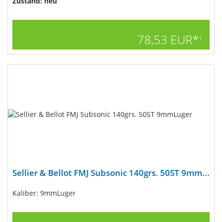
Zustand: neu
78,53 EUR*
1
Sellier & Bellot FMJ Subsonic 140grs. 50ST 9mm...
Kaliber: 9mmLuger