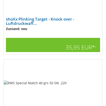
shoXx Plinking Target - Knock over -
Luftdruckwaff...
Zustand: neu
35,95 EUR*
1