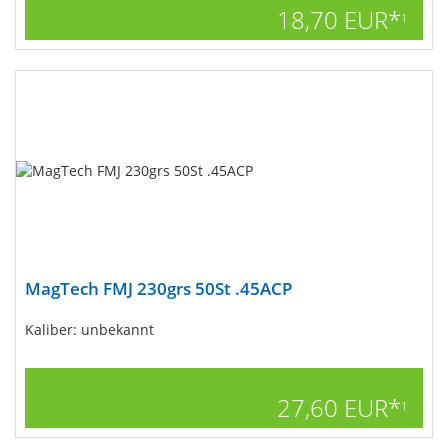
18,70 EUR*
1
MagTech FMJ 230grs 50St .45ACP
Kaliber: unbekannt
27,60 EUR*
1