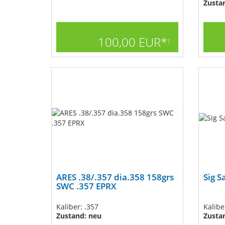
Zusta
100,00 EUR*
1
ARES .38/.357 dia.358 158grs
Sig S
SWC .357 EPRX
Kaliber: .357
Kalib
Zustand: neu
Zustan