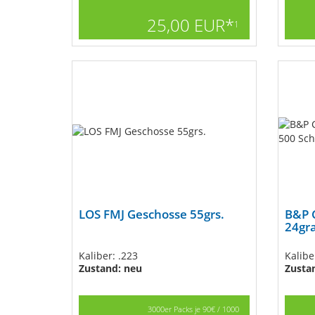
25,00 EUR*
1
LOS FMJ Geschosse 55grs.
B&P 
24gr
Kaliber: .223
Kalibe
Zustand: neu
Zusta
3000er Packs je 90€ / 1000