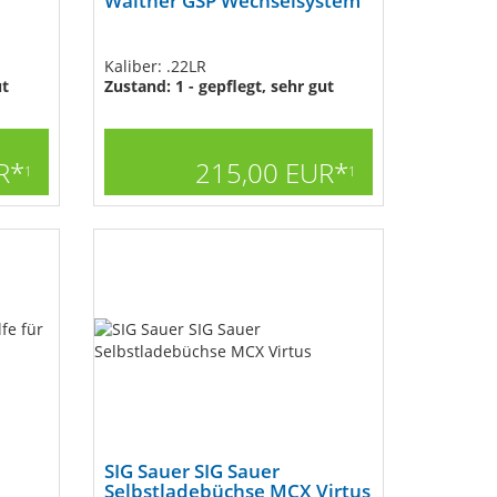
Walther GSP Wechselsystem
Kaliber: .22LR
ut
Zustand: 1 - gepflegt, sehr gut
R*
215,00 EUR*
1
1
SIG Sauer SIG Sauer
Selbstladebüchse MCX Virtus