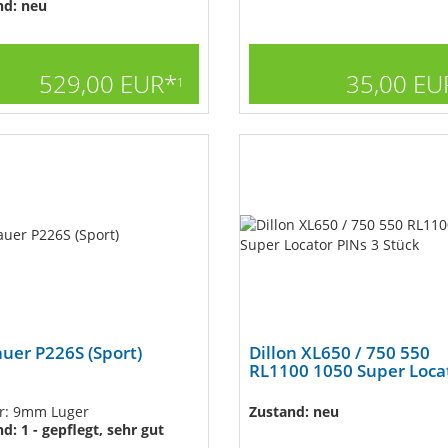
nd: neu
529,00 EUR*
35,00 EU
1
auer P226S (Sport)
Dillon XL650 / 750 550
RL1100 1050 Super Locato
er: 9mm Luger
Zustand: neu
d: 1 - gepflegt, sehr gut