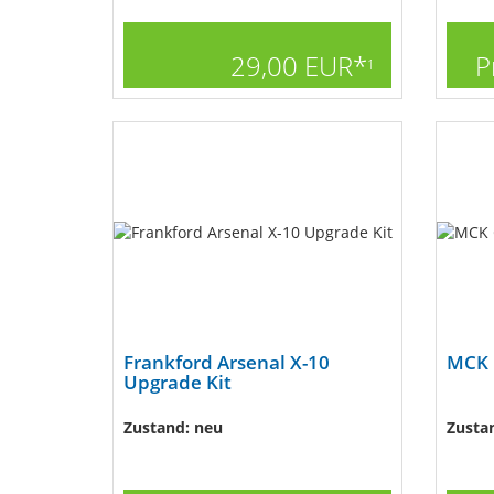
29,00 EUR*
P
1
Frankford Arsenal X-10
MCK 
Upgrade Kit
Zustand: neu
Zusta