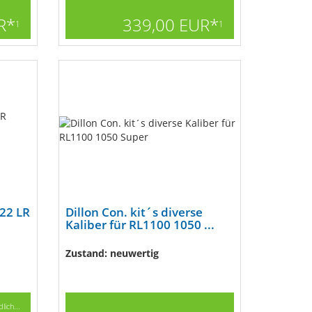
R*
339,00 EUR*
1
1
22 LR
Dillon Con. kit´s diverse
Kaliber für RL1100 1050 ...
Zustand: neuwertig
lich...