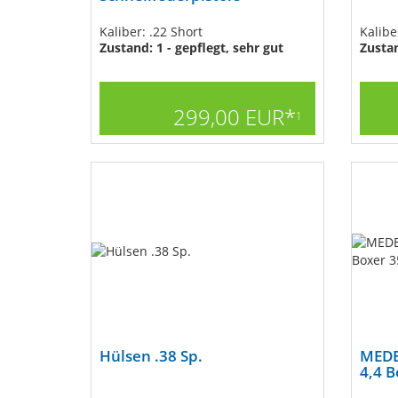
Kaliber: .22 Short
Kalib
Zustand: 1 - gepflegt, sehr gut
Zusta
299,00 EUR*
1
Hülsen .38 Sp.
MEDE
4,4 B