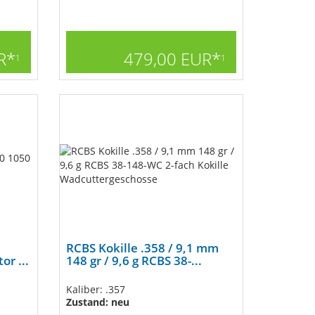
R*
479,00 EUR*
1
1
RCBS Kokille .358 / 9,1 mm
r ...
148 gr / 9,6 g RCBS 38-...
Kaliber: .357
Zustand: neu