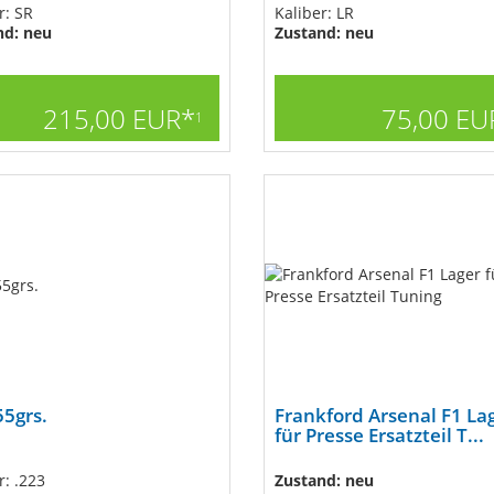
r: SR
Kaliber: LR
nd: neu
Zustand: neu
215,00 EUR*
75,00 EU
1
5grs.
Frankford Arsenal F1 La
für Presse Ersatzteil T...
r: .223
Zustand: neu