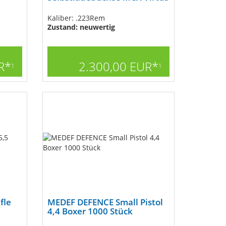
Kaliber: .223Rem
Zustand: neuwertig
R*
2.300,00 EUR*
1
1
fle
MEDEF DEFENCE Small Pistol
4,4 Boxer 1000 Stück