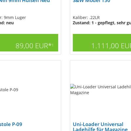
win 9mm Hülsen Neu
S&W Model 150
er: 9mm Luger
Kaliber: .22LR
nd: neu
Zustand: 1 - gepflegt, sehr g
89,00 EUR*
1.111,00 EU
1
stole P-09
Uni-Loader Universal
Ladehilfe für Magazine