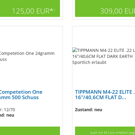
125,00 EUR*
309,00 EU
1
Competetion One
TIPPMANN M4-22 ELITE .
amm 500 Schuss
16"/40,6CM FLAT D...
r: 12/70
Zustand: neu
nd: neu
auch mit M-Lock erhältlich (jagd