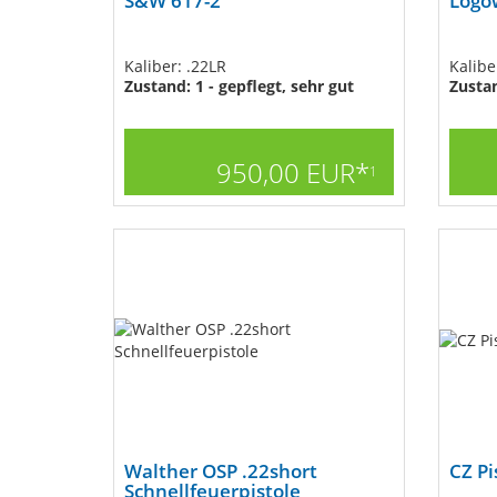
S&W 617-2
Logo
Kaliber: .22LR
Kalib
Zustand: 1 - gepflegt, sehr gut
Zusta
950,00 EUR*
1
Walther OSP .22short
CZ Pi
Schnellfeuerpistole