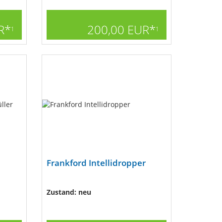
R*
200,00 EUR*
1
1
Frankford Intellidropper
Zustand: neu