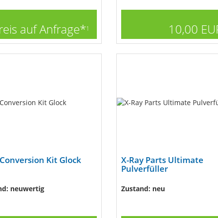
reis auf Anfrage*
10,00 EU
1
Conversion Kit Glock
X-Ray Parts Ultimate
Pulverfüller
nd: neuwertig
Zustand: neu