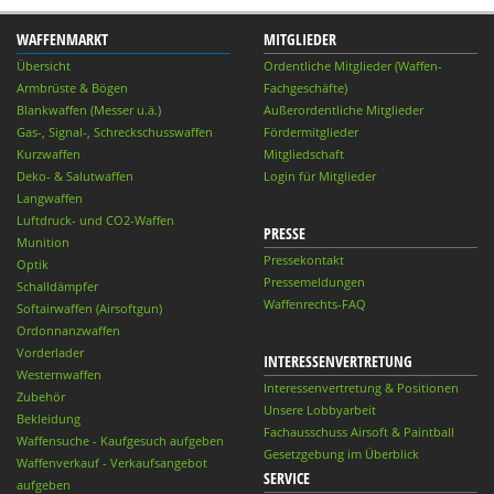
WAFFENMARKT
MITGLIEDER
Übersicht
Ordentliche Mitglieder (Waffen-
Armbrüste & Bögen
Fachgeschäfte)
Blankwaffen (Messer u.ä.)
Außerordentliche Mitglieder
Gas-, Signal-, Schreckschusswaffen
Fördermitglieder
Kurzwaffen
Mitgliedschaft
Deko- & Salutwaffen
Login für Mitglieder
Langwaffen
Luftdruck- und CO2-Waffen
PRESSE
Munition
Pressekontakt
Optik
Pressemeldungen
Schalldämpfer
Waffenrechts-FAQ
Softairwaffen (Airsoftgun)
Ordonnanzwaffen
Vorderlader
INTERESSENVERTRETUNG
Westernwaffen
Interessenvertretung & Positionen
Zubehör
Unsere Lobbyarbeit
Bekleidung
Fachausschuss Airsoft & Paintball
Waffensuche - Kaufgesuch aufgeben
Gesetzgebung im Überblick
Waffenverkauf - Verkaufsangebot
SERVICE
aufgeben