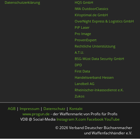
Datenschutzerklärung
HQS GmbH
IWA OutdoorClassics
KVoptimal.de GmbH
OverNight Express & Logistics GmbH
PiP Laser
Pro Image
ProvenExpert
Rechtliche Unterstützung
A.T.U.
BSG-Wüst Data Security GmbH
DPD
First Data
Handelsverband Hessen
Landbell AG
Rheinischer-Inkassodienst e.K.
Zukos
AGB
|
Impressum
|
Datenschutz
|
Kontakt
www.progun.de
- der Waffenmarkt von Profis für Profis
VDB @ Social-Media
Instagram
X.com
Facebook
YouTube
© 2026 Verband Deutscher Büchsenmacher
und Waffenfachhändler e.V.