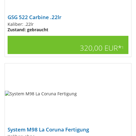
GSG 522 Carbine .22lr
Kaliber: .22lr
Zustand: gebraucht
320,00 EUR*
1
System M98 La Coruna Fertigung