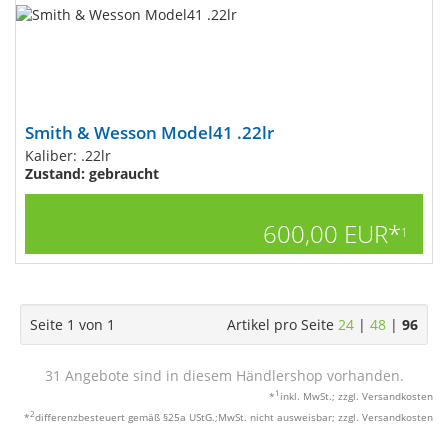
Smith & Wesson Model41 .22lr
Kaliber: .22lr
Zustand: gebraucht
600,00 EUR*
1
Seite 1 von 1
Artikel pro Seite
24
|
48
|
96
31 Angebote sind in diesem Händlershop vorhanden.
1
*
inkl. MwSt.; zzgl. Versandkosten
2
*
differenzbesteuert gemäß §25a UStG.;MwSt. nicht ausweisbar; zzgl. Versandkosten