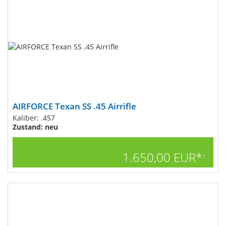
AIRFORCE Texan SS .45 Airrifle
Kaliber: .457
Zustand: neu
1.650,00 EUR*
1