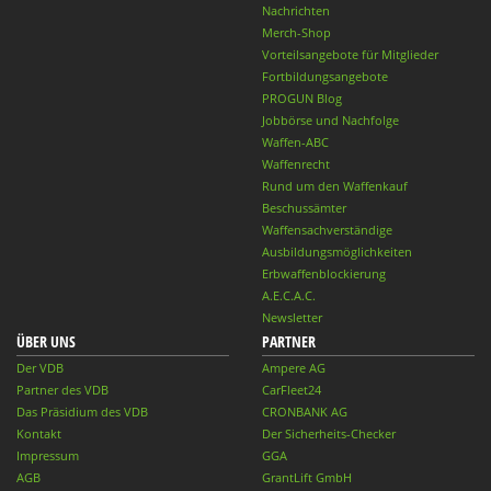
Nachrichten
Merch-Shop
Vorteilsangebote für Mitglieder
Fortbildungsangebote
PROGUN Blog
Jobbörse und Nachfolge
Waffen-ABC
Waffenrecht
Rund um den Waffenkauf
Beschussämter
Waffensachverständige
Ausbildungsmöglichkeiten
Erbwaffenblockierung
A.E.C.A.C.
Newsletter
ÜBER UNS
PARTNER
Der VDB
Ampere AG
Partner des VDB
CarFleet24
Das Präsidium des VDB
CRONBANK AG
Kontakt
Der Sicherheits-Checker
Impressum
GGA
AGB
GrantLift GmbH