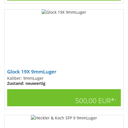
Glock 19X 9mmLuger
Kaliber: 9mmLuger
Zustand: neuwertig
500,00 EUR*
1