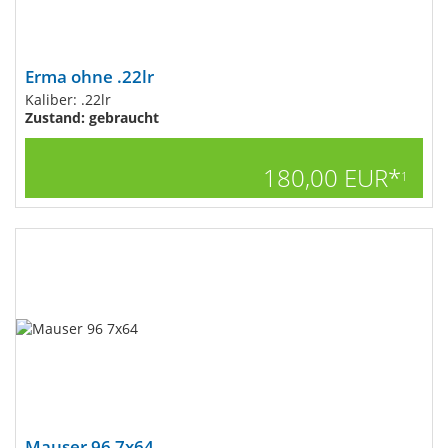
Erma ohne .22lr
Kaliber: .22lr
Zustand: gebraucht
180,00 EUR*
1
Mauser 96 7x64