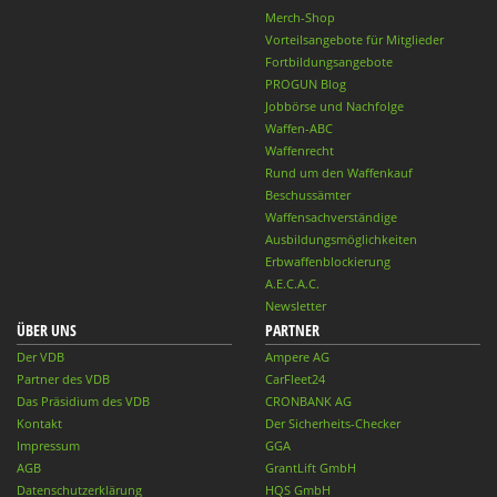
Merch-Shop
Vorteilsangebote für Mitglieder
Fortbildungsangebote
PROGUN Blog
Jobbörse und Nachfolge
Waffen-ABC
Waffenrecht
Rund um den Waffenkauf
Beschussämter
Waffensachverständige
Ausbildungsmöglichkeiten
Erbwaffenblockierung
A.E.C.A.C.
Newsletter
ÜBER UNS
PARTNER
Der VDB
Ampere AG
Partner des VDB
CarFleet24
Das Präsidium des VDB
CRONBANK AG
Kontakt
Der Sicherheits-Checker
Impressum
GGA
AGB
GrantLift GmbH
Datenschutzerklärung
HQS GmbH