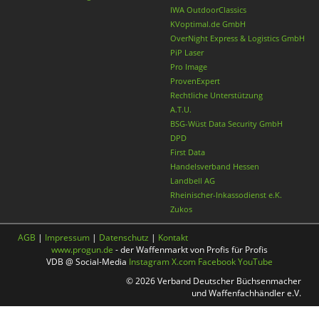
IWA OutdoorClassics
KVoptimal.de GmbH
OverNight Express & Logistics GmbH
PiP Laser
Pro Image
ProvenExpert
Rechtliche Unterstützung
A.T.U.
BSG-Wüst Data Security GmbH
DPD
First Data
Handelsverband Hessen
Landbell AG
Rheinischer-Inkassodienst e.K.
Zukos
AGB
|
Impressum
|
Datenschutz
|
Kontakt
www.progun.de
- der Waffenmarkt von Profis für Profis
VDB @ Social-Media
Instagram
X.com
Facebook
YouTube
© 2026 Verband Deutscher Büchsenmacher
und Waffenfachhändler e.V.