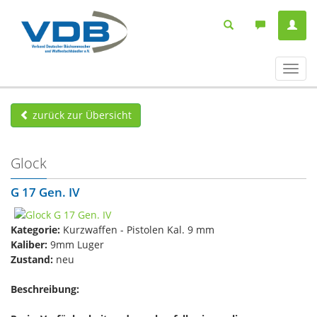
Navig
ein-/
zurück zur Übersicht
Glock
G 17 Gen. IV
Kategorie:
Kurzwaffen - Pistolen Kal. 9 mm
Kaliber:
9mm Luger
Zustand:
neu
Beschreibung: