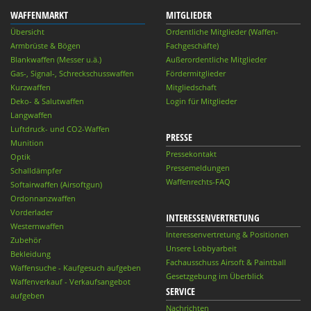
WAFFENMARKT
MITGLIEDER
Übersicht
Ordentliche Mitglieder (Waffen-
Armbrüste & Bögen
Fachgeschäfte)
Blankwaffen (Messer u.ä.)
Außerordentliche Mitglieder
Gas-, Signal-, Schreckschusswaffen
Fördermitglieder
Kurzwaffen
Mitgliedschaft
Deko- & Salutwaffen
Login für Mitglieder
Langwaffen
Luftdruck- und CO2-Waffen
PRESSE
Munition
Pressekontakt
Optik
Pressemeldungen
Schalldämpfer
Waffenrechts-FAQ
Softairwaffen (Airsoftgun)
Ordonnanzwaffen
Vorderlader
INTERESSENVERTRETUNG
Westernwaffen
Interessenvertretung & Positionen
Zubehör
Unsere Lobbyarbeit
Bekleidung
Fachausschuss Airsoft & Paintball
Waffensuche - Kaufgesuch aufgeben
Gesetzgebung im Überblick
Waffenverkauf - Verkaufsangebot
SERVICE
aufgeben
Nachrichten