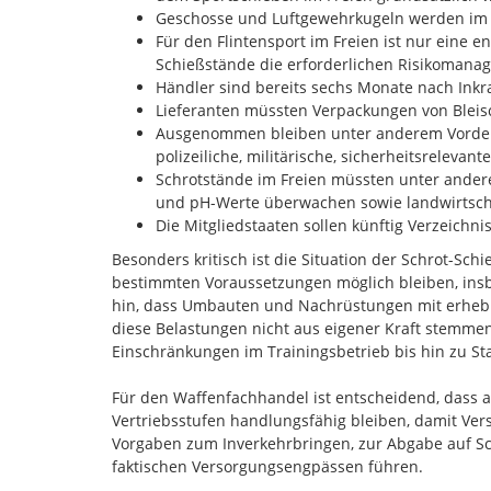
Geschosse und Luftgewehrkugeln werden im v
Für den Flintensport im Freien ist nur eine 
Schießstände die erforderlichen Risikoma
Händler sind bereits sechs Monate nach Inkra
Lieferanten müssten Verpackungen von Blei
Ausgenommen bleiben unter anderem Vorderla
polizeiliche, militärische, sicherheitsrelev
Schrotstände im Freien müssten unter ander
und pH-Werte überwachen sowie landwirtsch
Die Mitgliedstaaten sollen künftig Verzeich
Besonders kritisch ist die Situation der Schrot-Sc
bestimmten Voraussetzungen möglich bleiben, insb
hin, dass Umbauten und Nachrüstungen mit erhebl
diese Belastungen nicht aus eigener Kraft stemm
Einschränkungen im Trainingsbetrieb bis hin zu S
Für den Waffenfachhandel ist entscheidend, dass a
Vertriebsstufen handlungsfähig bleiben, damit V
Vorgaben zum Inverkehrbringen, zur Abgabe auf Sc
faktischen Versorgungsengpässen führen.