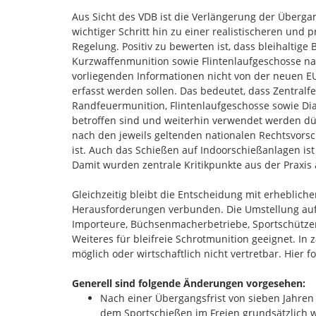
Aus Sicht des VDB ist die Verlängerung der Übergan
wichtiger Schritt hin zu einer realistischeren und 
Regelung. Positiv zu bewerten ist, dass bleihaltige
Kurzwaffenmunition sowie Flintenlaufgeschosse n
vorliegenden Informationen nicht von der neuen 
erfasst werden sollen. Das bedeutet, dass Zentralf
Randfeuermunition, Flintenlaufgeschosse sowie Dia
betroffen sind und weiterhin verwendet werden dü
nach den jeweils geltenden nationalen Rechtsvorsch
ist. Auch das Schießen auf Indoorschießanlagen ist 
Damit wurden zentrale Kritikpunkte aus der Praxis 
Gleichzeitig bleibt die Entscheidung mit erheblich
Herausforderungen verbunden. Die Umstellung auf bl
Importeure, Büchsenmacherbetriebe, Sportschützen,
Weiteres für bleifreie Schrotmunition geeignet. In
möglich oder wirtschaftlich nicht vertretbar. Hie
Generell sind folgende Änderungen vorgesehen:
Nach einer Übergangsfrist von sieben Jahren 
dem Sportschießen im Freien grundsätzlich 