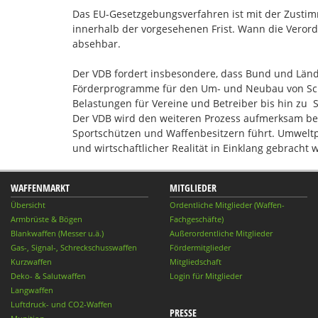
Das EU-Gesetzgebungsverfahren ist mit der Zusti
innerhalb der vorgesehenen Frist. Wann die Verordn
absehbar.
Der VDB fordert insbesondere, dass Bund und Lände
Förderprogramme für den Um- und Neubau von Sch
Belastungen für Vereine und Betreiber bis hin zu 
Der VDB wird den weiteren Prozess aufmerksam begl
Sportschützen und Waffenbesitzern führt. Umweltpo
und wirtschaftlicher Realität in Einklang gebracht 
WAFFENMARKT
MITGLIEDER
Übersicht
Ordentliche Mitglieder (Waffen-
Armbrüste & Bögen
Fachgeschäfte)
Blankwaffen (Messer u.ä.)
Außerordentliche Mitglieder
Gas-, Signal-, Schreckschusswaffen
Fördermitglieder
Kurzwaffen
Mitgliedschaft
Deko- & Salutwaffen
Login für Mitglieder
Langwaffen
Luftdruck- und CO2-Waffen
PRESSE