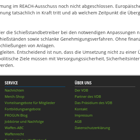
mmung im REACH-Ausschuss noch nicht abgeschlossen. Europäisch
ung tatsächlich in Kraft tritt und ab welchem Zeitpunkt die Überga
r die Schießstandbetreiber bei den notwendigen Anpassungen nicht
ießständen sowie schlanke Genehmigungsverfahren. Ohne finanzi
Schließungen von Anlagen.
eiten. Entscheidend ist nun, dass die Umsetzung nicht zu einer 
litische Ziele müssen mit Versorgungssicherheit, Sicherheitsinte
werden.
SERVICE
ÜBER UNS
Nachrichten
Der VDB
Merch-Shop
Partner des VDB
Vorteilsangebote für Mitglieder
Das Präsidium des VDB
Fortbildungsangebote
Kontakt
PROGUN Blog
Impressum
Jobbörse und Nachfolge
AGB
Waffen-ABC
Datenschutzerklärung
Waffenrecht