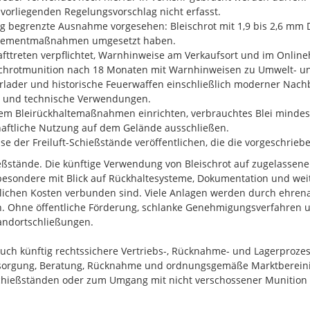
orliegenden Regelungsvorschlag nicht erfasst.
eng begrenzte Ausnahme vorgesehen: Bleischrot mit 1,9 bis 2,6 mm 
nagementmaßnahmen umgesetzt haben.
fttreten verpflichtet, Warnhinweise am Verkaufsort und im Online
schrotmunition nach 18 Monaten mit Warnhinweisen zu Umwelt- un
der und historische Feuerwaffen einschließlich moderner Nachb
ante und technische Verwendungen.
em Bleirückhaltemaßnahmen einrichten, verbrauchtes Blei mindest
aftliche Nutzung auf dem Gelände ausschließen.
nisse der Freiluft-Schießstände veröffentlichen, die die vorgesch
hießstände. Die künftige Verwendung von Bleischrot auf zugelassen
esondere mit Blick auf Rückhaltesysteme, Dokumentation und weit
ichen Kosten verbunden sind. Viele Anlagen werden durch ehrena
en. Ohne öffentliche Förderung, schlanke Genehmigungsverfahren
tandortschließungen.
uch künftig rechtssichere Vertriebs-, Rücknahme- und Lagerprozes
ersorgung, Beratung, Rücknahme und ordnungsgemäße Marktberein
hießständen oder zum Umgang mit nicht verschossener Munition dü