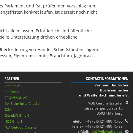
es Parlament und Rat prüfen den Vorschlag nun
ngsfristen konkret laufen, ist derzeit noch nicht
 allein lassen. Erforderlich sind öffentliche
elle Unterstützung drohen erhebliche
Überforderung von Handel, Schießständen, Jägern,
ressen, Eigentumsschutz, Brauchtum, Jagdpraxis
PARTNER
KONTAKTINFORMATIONEN
Verband Deutscher
Ampere AG
Büchsenmacher
CarFleet24
und Waffenfachhändler e.V.
CRONBANK AG
VDB Geschäftsstelle:
Der Sicherheits-Checker
Gisselberger Straße 10
GGA
35037 Marburg
GrantLift GmbH
Telefon: +49 (0)6421 480 75-00
HQS GmbH
Telefax: +49 (0)6421 480 75-99
IWA OutdoorClassics
E-Mail:
info@vdb-waffen.de