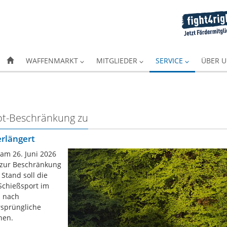
WAFFENMARKT
MITGLIEDER
SERVICE
ÜBER 
ot-Beschränkung zu
erlängert
am 26. Juni 2026
 zur Beschränkung
Stand soll die
Schießsport im
n nach
rsprüngliche
hen.