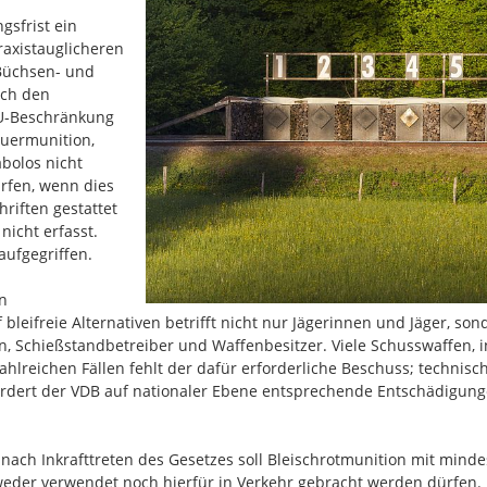
gsfrist ein
praxistauglicheren
 Büchsen- und
ach den
EU-Beschränkung
euermunition,
bolos nicht
rfen, wenn dies
riften gestattet
nicht erfasst.
aufgegriffen.
en
eifreie Alternativen betrifft nicht nur Jägerinnen und Jäger, so
 Schießstandbetreiber und Waffenbesitzer. Viele Schusswaffen, in
 zahlreichen Fällen fehlt der dafür erforderliche Beschuss; techni
r fordert der VDB auf nationaler Ebene entsprechende Entschädigu
nach Inkrafttreten des Gesetzes soll Bleischrotmunition mit minde
weder verwendet noch hierfür in Verkehr gebracht werden dürfen.