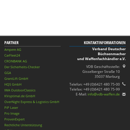
PARTNER
KONTAKTINFORMATIONEN
Verband Deutscher
Ampere AG
Büchsenmacher
CarFleet24
und Waffenfachhändler e.V.
CRONBANK AG
VDB Geschäftsstelle:
Der Sicherheits-Checker
Gisselberger Straße 10
GGA
35037 Marburg
GrantLift GmbH
Telefon: +49 (0)6421 480 75-00
HQS GmbH
Telefax: +49 (0)6421 480 75-99
IWA OutdoorClassics
E-Mail:
info@vdb-waffen.de
KVoptimal.de GmbH
OverNight Express & Logistics GmbH
PiP Laser
Pro Image
ProvenExpert
Rechtliche Unterstützung