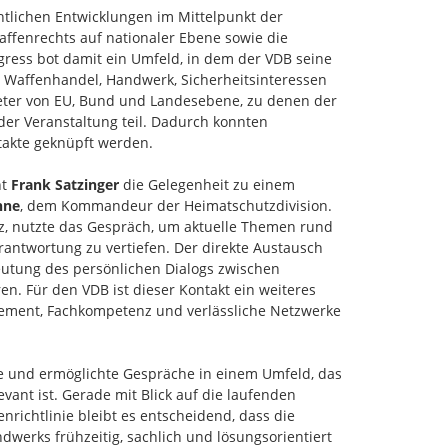
htlichen Entwicklungen im Mittelpunkt der
ffenrechts auf nationaler Ebene sowie die
gress bot damit ein Umfeld, in dem der VDB seine
em Waffenhandel, Handwerk, Sicherheitsinteressen
reter von EU, Bund und Landesebene, zu denen der
der Veranstaltung teil. Dadurch konnten
takte geknüpft werden.
nt
Frank Satzinger
die Gelegenheit zu einem
nne
, dem Kommandeur der Heimatschutzdivision.
utz, nutzte das Gespräch, um aktuelle Themen rund
rantwortung zu vertiefen. Der direkte Austausch
utung des persönlichen Dialogs zwischen
en. Für den VDB ist dieser Kontakt ein weiteres
agement, Fachkompetenz und verlässliche Netzwerke
le und ermöglichte Gespräche in einem Umfeld, das
vant ist. Gerade mit Blick auf die laufenden
richtlinie bleibt es entscheidend, dass die
erks frühzeitig, sachlich und lösungsorientiert