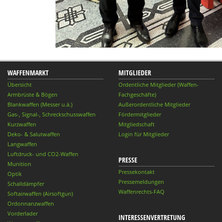
WAFFENMARKT
MITGLIEDER
Übersicht
Ordentliche Mitglieder (Waffen-
Armbrüste & Bögen
Fachgeschäfte)
Blankwaffen (Messer u.ä.)
Außerordentliche Mitglieder
Gas-, Signal-, Schreckschusswaffen
Fördermitglieder
Kurzwaffen
Mitgliedschaft
Deko- & Salutwaffen
Login für Mitglieder
Langwaffen
Luftdruck- und CO2-Waffen
PRESSE
Munition
Pressekontakt
Optik
Pressemeldungen
Schalldämpfer
Waffenrechts-FAQ
Softairwaffen (Airsoftgun)
Ordonnanzwaffen
Vorderlader
INTERESSENVERTRETUNG