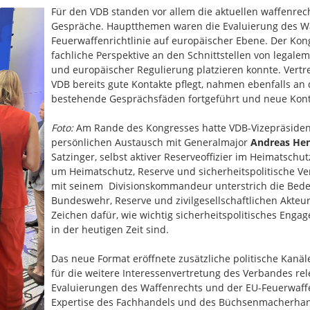
Für den VDB standen vor allem die aktuellen waffenrec
Gespräche. Hauptthemen waren die Evaluierung des Wa
Feuerwaffenrichtlinie auf europäischer Ebene. Der Kon
fachliche Perspektive an den Schnittstellen von legal
und europäischer Regulierung platzieren konnte. Vert
VDB bereits gute Kontakte pflegt, nahmen ebenfalls an 
bestehende Gesprächsfäden fortgeführt und neue Kon
Foto:
Am Rande des Kongresses hatte VDB-Vizepräside
persönlichen Austausch mit Generalmajor
Andreas He
Satzinger, selbst aktiver Reserveoffizier im Heimatsch
um Heimatschutz, Reserve und sicherheitspolitische Ve
mit seinem Divisionskommandeur unterstrich die Bede
Bundeswehr, Reserve und zivilgesellschaftlichen Akteur
Zeichen dafür, wie wichtig sicherheitspolitisches Eng
in der heutigen Zeit sind.
Das neue Format eröffnete zusätzliche politische Kanä
für die weitere Interessenvertretung des Verbandes rele
Evaluierungen des Waffenrechts und der EU-Feuerwaffen
Expertise des Fachhandels und des Büchsenmacherhandw