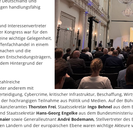
ie Deutschland und
ngen handlungsfähig
nd Interessenvertreter
er Kongress war für den
eine wichtige Gelegenheit,
fenfachhandel in einem
 machen und die
hen Entscheidungsträgern,
 dem Hintergrund der
zahlreiche
nter anderem mit
rteidigung, Cybercrime, kritischer Infrastruktur, Beschaffung, Wirt
 in der hochrangigen Teilnahme aus Politik und Medien. Auf der B
skanzleramtes
Thorsten Frei
, Staatssekretär
Ingo Behnel
aus dem Bu
nd Staatssekretär
Hans-Georg Engelke
aus dem Bundesministerium
maier
sowie Generalleutnant
André Bodemann,
Stellvertreter des
 Ländern und der europäischen Ebene waren wichtige Akteure v