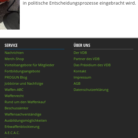
in politische Entscheidungsprozesse eingebracht wird.
SERVICE
ÜBER UNS
Nachrichten
Der VDB
Merch-Shop
Partner des VDB
Vorteilsangebote für Mitglieder
Das Präsidium des VDB
Fortbildungsangebote
Kontakt
PROGUN Blog
Impressum
Jobbörse und Nachfolge
AGB
Waffen-ABC
Datenschutzerklärung
Waffenrecht
Rund um den Waffenkauf
Beschussämter
Waffensachverständige
Ausbildungsmöglichkeiten
Erbwaffenblockierung
A.E.C.A.C.