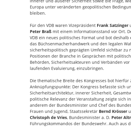
innerer und äußerer Sicherheit sowie die Frage, w
Europa unter veränderten geopolitischen Bedingu
bleiben.
Für den VDB waren Vizepräsident
Frank Satzinger
u
Peter Braß
mit einem Informationsstand vor Ort. D
VDB ein neues politisches Format und bot deshalb 
das Büchsenmacherhandwerk und den legalen Waf
sicherheitspolitisch geprägten Umfeld sichtbar zu
Positionen der Branche in Gesprächen mit politisc
Behörden, Sicherheitsakteuren und Verbänden vor
laufenden Evaluierung, einzubringen.
Die thematische Breite des Kongresses bot hierfür 
Anknüpfungspunkte: Der Kongress befasste sich u
Sicherheitsarchitektur, innerer Sicherheit, Gesamtve
politische Relevanz der Veranstaltung zeigte sich
anderem der Bundesminister und Chef des Bunde
Frauen und Jugend, Staatssekretär
Bernd Krösser
u
Christoph de Vries
, Bundesminister a. D.
Peter Alt
Führungskommandos der Bundeswehr. Auch aus den