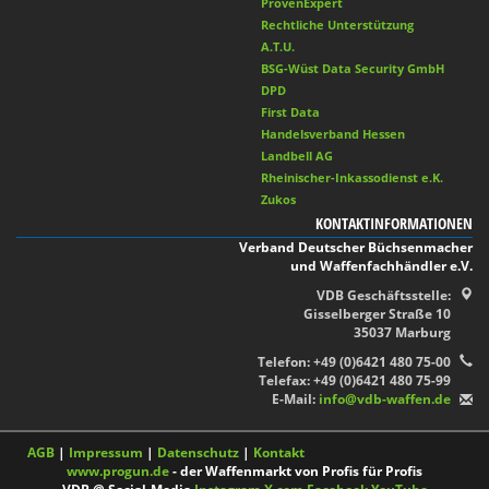
ProvenExpert
Rechtliche Unterstützung
A.T.U.
BSG-Wüst Data Security GmbH
DPD
First Data
Handelsverband Hessen
Landbell AG
Rheinischer-Inkassodienst e.K.
Zukos
KONTAKTINFORMATIONEN
Verband Deutscher Büchsenmacher
und Waffenfachhändler e.V.
VDB Geschäftsstelle:
Gisselberger Straße 10
35037 Marburg
Telefon: +49 (0)6421 480 75-00
Telefax: +49 (0)6421 480 75-99
E-Mail:
info@vdb-waffen.de
AGB
|
Impressum
|
Datenschutz
|
Kontakt
www.progun.de
- der Waffenmarkt von Profis für Profis