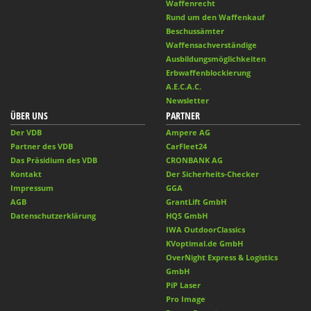
Waffenrecht
Rund um den Waffenkauf
Beschussämter
Waffensachverständige
Ausbildungsmöglichkeiten
Erbwaffenblockierung
A.E.C.A.C.
Newsletter
ÜBER UNS
PARTNER
Der VDB
Ampere AG
Partner des VDB
CarFleet24
Das Präsidium des VDB
CRONBANK AG
Kontakt
Der Sicherheits-Checker
Impressum
GGA
AGB
GrantLift GmbH
Datenschutzerklärung
HQS GmbH
IWA OutdoorClassics
KVoptimal.de GmbH
OverNight Express & Logistics
GmbH
PiP Laser
Pro Image