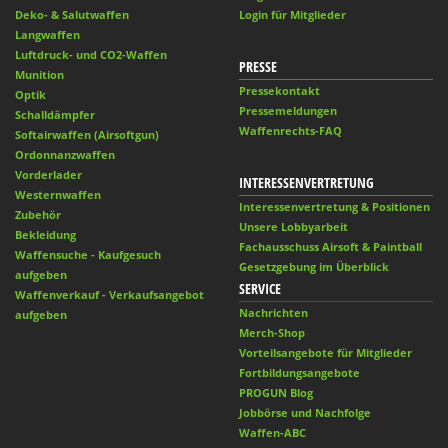
Deko- & Salutwaffen
Login für Mitglieder
Langwaffen
Luftdruck- und CO2-Waffen
PRESSE
Munition
Pressekontakt
Optik
Pressemeldungen
Schalldämpfer
Waffenrechts-FAQ
Softairwaffen (Airsoftgun)
Ordonnanzwaffen
Vorderlader
INTERESSENVERTRETUNG
Westernwaffen
Interessenvertretung & Positionen
Zubehör
Unsere Lobbyarbeit
Bekleidung
Fachausschuss Airsoft & Paintball
Waffensuche - Kaufgesuch
Gesetzgebung im Überblick
aufgeben
SERVICE
Waffenverkauf - Verkaufsangebot
Nachrichten
aufgeben
Merch-Shop
Vorteilsangebote für Mitglieder
Fortbildungsangebote
PROGUN Blog
Jobbörse und Nachfolge
Waffen-ABC