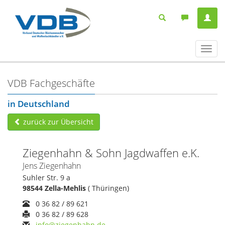
Navig
ein-/
VDB Fachgeschäfte
in Deutschland
zurück zur Übersicht
Ziegenhahn & Sohn Jagdwaffen e.K.
Jens Ziegenhahn
Suhler Str. 9 a
98544 Zella-Mehlis
( Thüringen)
0 36 82 / 89 621
0 36 82 / 89 628
info@ziegenhahn.de