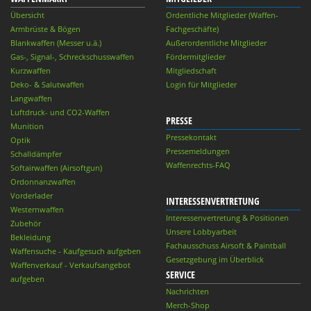
Übersicht
Ordentliche Mitglieder (Waffen-
Armbrüste & Bögen
Fachgeschäfte)
Blankwaffen (Messer u.ä.)
Außerordentliche Mitglieder
Gas-, Signal-, Schreckschusswaffen
Fördermitglieder
Kurzwaffen
Mitgliedschaft
Deko- & Salutwaffen
Login für Mitglieder
Langwaffen
Luftdruck- und CO2-Waffen
PRESSE
Munition
Pressekontakt
Optik
Pressemeldungen
Schalldämpfer
Waffenrechts-FAQ
Softairwaffen (Airsoftgun)
Ordonnanzwaffen
Vorderlader
INTERESSENVERTRETUNG
Westernwaffen
Interessenvertretung & Positionen
Zubehör
Unsere Lobbyarbeit
Bekleidung
Fachausschuss Airsoft & Paintball
Waffensuche - Kaufgesuch aufgeben
Gesetzgebung im Überblick
Waffenverkauf - Verkaufsangebot
SERVICE
aufgeben
Nachrichten
Merch-Shop