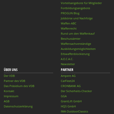
Vorteilsangebote für Mitglieder
Fortbildungsangebote
PROGUN Blog
Jobbörse und Nachfolge
Waffen-ABC
Waffenrecht
Rund um den Waffenkauf
Beschussämter
Waffensachverständige
Ausbildungsmöglichkeiten
Erbwaffenblockierung
A.E.C.A.C.
Newsletter
ÜBER UNS
PARTNER
Der VDB
Ampere AG
Partner des VDB
CarFleet24
Das Präsidium des VDB
CRONBANK AG
Kontakt
Der Sicherheits-Checker
Impressum
GGA
AGB
GrantLift GmbH
Datenschutzerklärung
HQS GmbH
IWA OutdoorClassics