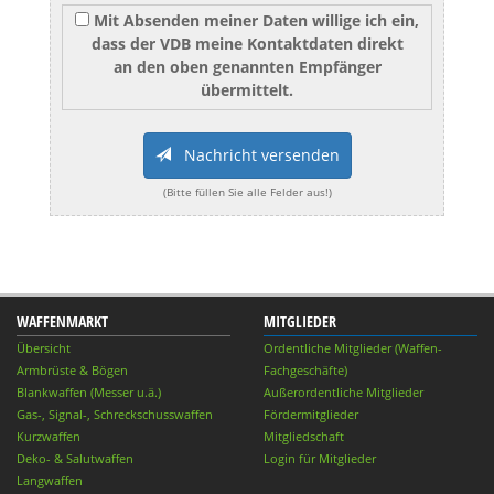
Mit Absenden meiner Daten willige ich ein,
dass der VDB meine Kontaktdaten direkt
an den oben genannten Empfänger
übermittelt.
Nachricht versenden
(Bitte füllen Sie alle Felder aus!)
WAFFENMARKT
MITGLIEDER
Übersicht
Ordentliche Mitglieder (Waffen-
Armbrüste & Bögen
Fachgeschäfte)
Blankwaffen (Messer u.ä.)
Außerordentliche Mitglieder
Gas-, Signal-, Schreckschusswaffen
Fördermitglieder
Kurzwaffen
Mitgliedschaft
Deko- & Salutwaffen
Login für Mitglieder
Langwaffen