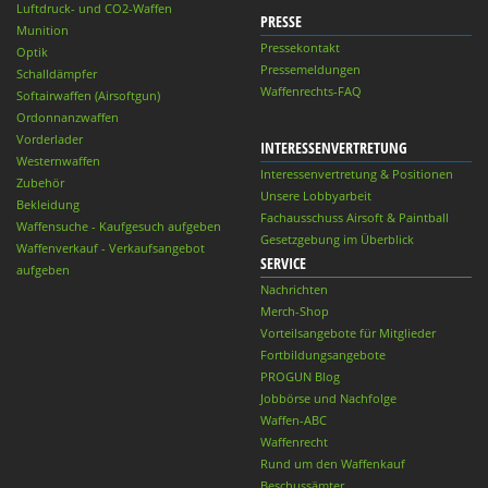
Luftdruck- und CO2-Waffen
PRESSE
Munition
Pressekontakt
Optik
Pressemeldungen
Schalldämpfer
Waffenrechts-FAQ
Softairwaffen (Airsoftgun)
Ordonnanzwaffen
Vorderlader
INTERESSENVERTRETUNG
Westernwaffen
Interessenvertretung & Positionen
Zubehör
Unsere Lobbyarbeit
Bekleidung
Fachausschuss Airsoft & Paintball
Waffensuche - Kaufgesuch aufgeben
Gesetzgebung im Überblick
Waffenverkauf - Verkaufsangebot
SERVICE
aufgeben
Nachrichten
Merch-Shop
Vorteilsangebote für Mitglieder
Fortbildungsangebote
PROGUN Blog
Jobbörse und Nachfolge
Waffen-ABC
Waffenrecht
Rund um den Waffenkauf
Beschussämter