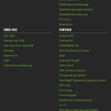
Waffensachverständige
Ausbildungsmöglichkeiten
Erbwaffenblockierung
A.E.C.A.C.
Newsletter
ÜBER UNS
PARTNER
Der VDB
Ampere AG
Partner des VDB
CarFleet24
Das Präsidium des VDB
CRONBANK AG
Kontakt
Der Sicherheits-Checker
Impressum
GGA
AGB
GrantLift GmbH
Datenschutzerklärung
HQS GmbH
IWA OutdoorClassics
KVoptimal.de GmbH
OverNight Express & Logistics GmbH
PiP Laser
Pro Image
ProvenExpert
Rechtliche Unterstützung
A.T.U.
BSG-Wüst Data Security GmbH