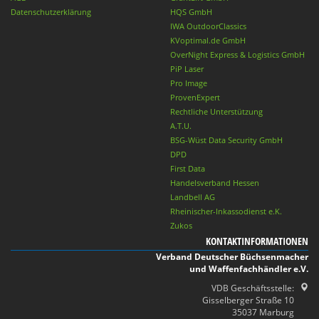
Datenschutzerklärung
HQS GmbH
IWA OutdoorClassics
KVoptimal.de GmbH
OverNight Express & Logistics GmbH
PiP Laser
Pro Image
ProvenExpert
Rechtliche Unterstützung
A.T.U.
BSG-Wüst Data Security GmbH
DPD
First Data
Handelsverband Hessen
Landbell AG
Rheinischer-Inkassodienst e.K.
Zukos
KONTAKTINFORMATIONEN
Verband Deutscher Büchsenmacher
und Waffenfachhändler e.V.
VDB Geschäftsstelle:
Gisselberger Straße 10
35037 Marburg