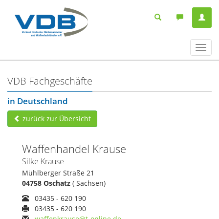
Navig
ein-/
VDB Fachgeschäfte
in Deutschland
zurück zur Übersicht
Waffenhandel Krause
Silke Krause
Mühlberger Straße 21
04758 Oschatz
( Sachsen)
03435 - 620 190
03435 - 620 190
waffenkrause@t-online.de