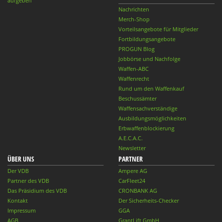
aufgeben
Nachrichten
Merch-Shop
Vorteilsangebote für Mitglieder
Fortbildungsangebote
PROGUN Blog
Jobbörse und Nachfolge
Waffen-ABC
Waffenrecht
Rund um den Waffenkauf
Beschussämter
Waffensachverständige
Ausbildungsmöglichkeiten
Erbwaffenblockierung
A.E.C.A.C.
Newsletter
ÜBER UNS
PARTNER
Der VDB
Ampere AG
Partner des VDB
CarFleet24
Das Präsidium des VDB
CRONBANK AG
Kontakt
Der Sicherheits-Checker
Impressum
GGA
AGB
GrantLift GmbH