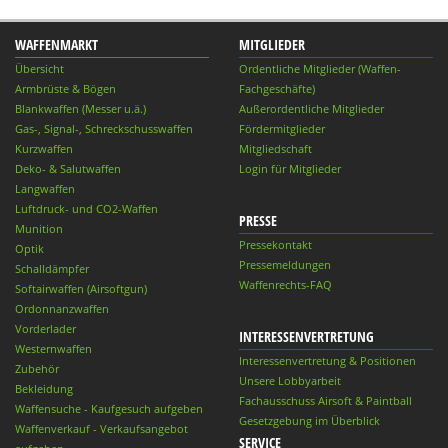
WAFFENMARKT
MITGLIEDER
Übersicht
Ordentliche Mitglieder (Waffen-
Armbrüste & Bögen
Fachgeschäfte)
Blankwaffen (Messer u.ä.)
Außerordentliche Mitglieder
Gas-, Signal-, Schreckschusswaffen
Fördermitglieder
Kurzwaffen
Mitgliedschaft
Deko- & Salutwaffen
Login für Mitglieder
Langwaffen
Luftdruck- und CO2-Waffen
PRESSE
Munition
Pressekontakt
Optik
Pressemeldungen
Schalldämpfer
Waffenrechts-FAQ
Softairwaffen (Airsoftgun)
Ordonnanzwaffen
Vorderlader
INTERESSENVERTRETUNG
Westernwaffen
Interessenvertretung & Positionen
Zubehör
Unsere Lobbyarbeit
Bekleidung
Fachausschuss Airsoft & Paintball
Waffensuche - Kaufgesuch aufgeben
Gesetzgebung im Überblick
Waffenverkauf - Verkaufsangebot
SERVICE