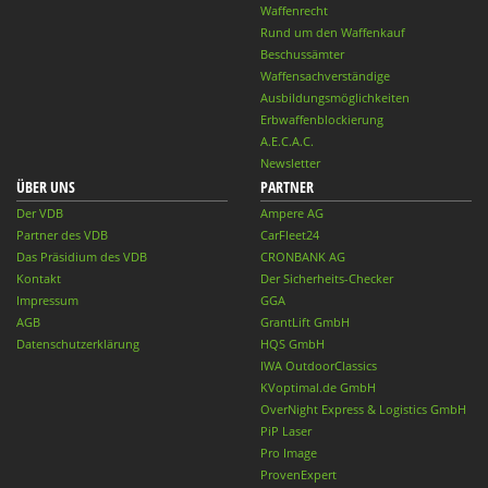
Waffenrecht
Rund um den Waffenkauf
Beschussämter
Waffensachverständige
Ausbildungsmöglichkeiten
Erbwaffenblockierung
A.E.C.A.C.
Newsletter
ÜBER UNS
PARTNER
Der VDB
Ampere AG
Partner des VDB
CarFleet24
Das Präsidium des VDB
CRONBANK AG
Kontakt
Der Sicherheits-Checker
Impressum
GGA
AGB
GrantLift GmbH
Datenschutzerklärung
HQS GmbH
IWA OutdoorClassics
KVoptimal.de GmbH
OverNight Express & Logistics GmbH
PiP Laser
Pro Image
ProvenExpert