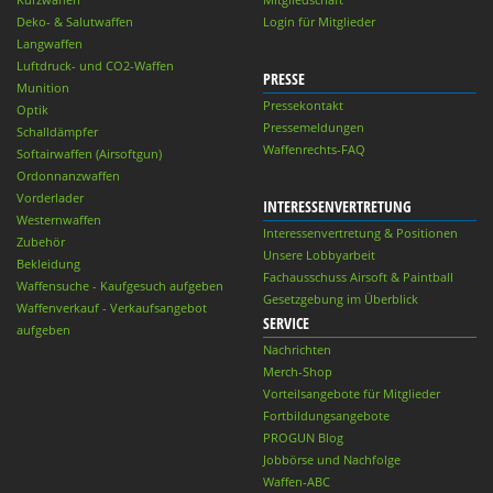
Deko- & Salutwaffen
Login für Mitglieder
Langwaffen
Luftdruck- und CO2-Waffen
PRESSE
Munition
Pressekontakt
Optik
Pressemeldungen
Schalldämpfer
Waffenrechts-FAQ
Softairwaffen (Airsoftgun)
Ordonnanzwaffen
Vorderlader
INTERESSENVERTRETUNG
Westernwaffen
Interessenvertretung & Positionen
Zubehör
Unsere Lobbyarbeit
Bekleidung
Fachausschuss Airsoft & Paintball
Waffensuche - Kaufgesuch aufgeben
Gesetzgebung im Überblick
Waffenverkauf - Verkaufsangebot
SERVICE
aufgeben
Nachrichten
Merch-Shop
Vorteilsangebote für Mitglieder
Fortbildungsangebote
PROGUN Blog
Jobbörse und Nachfolge
Waffen-ABC