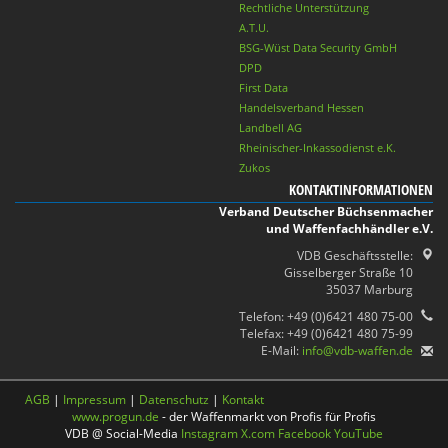
Rechtliche Unterstützung
A.T.U.
BSG-Wüst Data Security GmbH
DPD
First Data
Handelsverband Hessen
Landbell AG
Rheinischer-Inkassodienst e.K.
Zukos
KONTAKTINFORMATIONEN
Verband Deutscher Büchsenmacher
und Waffenfachhändler e.V.
VDB Geschäftsstelle:
Gisselberger Straße 10
35037 Marburg
Telefon: +49 (0)6421 480 75-00
Telefax: +49 (0)6421 480 75-99
E-Mail:
info@vdb-waffen.de
AGB
|
Impressum
|
Datenschutz
|
Kontakt
www.progun.de
- der Waffenmarkt von Profis für Profis
VDB @ Social-Media
Instagram
X.com
Facebook
YouTube