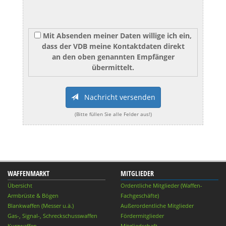
Mit Absenden meiner Daten willige ich ein,
dass der VDB meine Kontaktdaten direkt
an den oben genannten Empfänger
übermittelt.
Nachricht versenden
(Bitte füllen Sie alle Felder aus!)
WAFFENMARKT
MITGLIEDER
Übersicht
Ordentliche Mitglieder (Waffen-
Armbrüste & Bögen
Fachgeschäfte)
Blankwaffen (Messer u.ä.)
Außerordentliche Mitglieder
Gas-, Signal-, Schreckschusswaffen
Fördermitglieder
Kurzwaffen
Mitgliedschaft