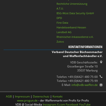
Rechtliche Unterstützung
A.T.U.
BSG-Wüst Data Security GmbH
DPD
First Data
Handelsverband Hessen
Landbell AG
Rheinischer-Inkassodienst e.K.
Zukos
KONTAKTINFORMATIONEN
Verband Deutscher Büchsenmacher
und Waffenfachhändler e.V.
VDB Geschäftsstelle:
Gisselberger Straße 10
35037 Marburg
Telefon: +49 (0)6421 480 75-00
Telefax: +49 (0)6421 480 75-99
E-Mail:
info@vdb-waffen.de
AGB
|
Impressum
|
Datenschutz
|
Kontakt
www.progun.de
- der Waffenmarkt von Profis für Profis
VDB @ Social-Media
Instagram
X.com
Facebook
YouTube