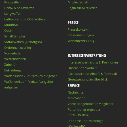
Kurzwaffen
Mitgliedschaft
Deko- & Salutwaffen
Login für Mitglieder
Langwaffen
Luftdruck- und CO2-Waffen
PRESSE
Munition
Pressekontakt
Optik
Pressemeldungen
Schalldämpfer
Waffenrechts-FAQ
Softairwaffen (Airsoftgun)
Ordonnanzwaffen
Vorderlader
INTERESSENVERTRETUNG
Westernwaffen
Interessenvertretung & Positionen
Zubehör
Unsere Lobbyarbeit
Bekleidung
Fachausschuss Airsoft & Paintball
Waffensuche - Kaufgesuch aufgeben
Gesetzgebung im Überblick
Waffenverkauf - Verkaufsangebot
SERVICE
aufgeben
Nachrichten
Merch-Shop
Vorteilsangebote für Mitglieder
Fortbildungsangebote
PROGUN Blog
Jobbörse und Nachfolge
Waffen-ABC