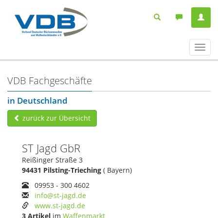
Navig
ein-/
VDB Fachgeschäfte
in Deutschland
zurück zur Übersicht
ST Jagd GbR
Reißinger Straße 3
94431 Pilsting-Trieching
( Bayern)
09953 - 300 4602
info@st-jagd.de
www.st-jagd.de
3 Artikel
im
Waffenmarkt