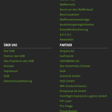
Waffenrecht
Rund um den Waffenkauf
Beschussämter
Waffensachverständige
Ausbildungsmöglichkeiten
Erbwaffenblockierung
A.E.C.A.C.
Newsletter
ÜBER UNS
PARTNER
Der VDB
Ampere AG
Partner des VDB
CarFleet24
Das Präsidium des VDB
CRONBANK AG
Kontakt
Der Sicherheits-Checker
Impressum
GGA
AGB
GrantLift GmbH
Datenschutzerklärung
HQS GmbH
IWA OutdoorClassics
KVoptimal.de GmbH
OverNight Express & Logistics GmbH
PiP Laser
Pro Image
ProvenExpert