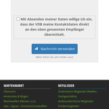
Mit Absenden meiner Daten willige ich ein,
dass der VDB meine Kontaktdaten direkt
an den oben genannten Empfänger
übermittelt.
Nachricht versenden
(Bitte füllen Sie alle Felder aus!)
WAFFENMARKT
MITGLIEDER
Übersicht
Ordentliche Mitglieder (Waffen-
Armbrüste & Bögen
Fachgeschäfte)
Blankwaffen (Messer u.ä.)
Außerordentliche Mitglieder
Gas-, Signal-, Schreckschusswaffen
Fördermitglieder