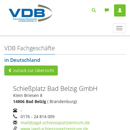
Navig
ein-/
VDB Fachgeschäfte
in Deutschland
zurück zur Übersicht
Schießplatz Bad Belzig GmbH
Klein Briesen 8
14806 Bad Belzig
( Brandenburg)
-
0176 - 24 814 009
mail@jagd-schiesssportzentrum.de
www.jagd-schiesssportzentrum.de