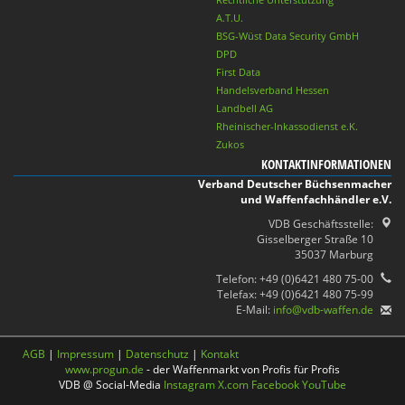
A.T.U.
BSG-Wüst Data Security GmbH
DPD
First Data
Handelsverband Hessen
Landbell AG
Rheinischer-Inkassodienst e.K.
Zukos
KONTAKTINFORMATIONEN
Verband Deutscher Büchsenmacher
und Waffenfachhändler e.V.
VDB Geschäftsstelle:
Gisselberger Straße 10
35037 Marburg
Telefon: +49 (0)6421 480 75-00
Telefax: +49 (0)6421 480 75-99
E-Mail:
info@vdb-waffen.de
AGB
|
Impressum
|
Datenschutz
|
Kontakt
www.progun.de
- der Waffenmarkt von Profis für Profis
VDB @ Social-Media
Instagram
X.com
Facebook
YouTube