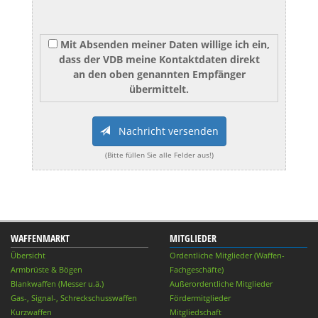
Mit Absenden meiner Daten willige ich ein,
dass der VDB meine Kontaktdaten direkt
an den oben genannten Empfänger
übermittelt.
Nachricht versenden
(Bitte füllen Sie alle Felder aus!)
WAFFENMARKT
MITGLIEDER
Übersicht
Ordentliche Mitglieder (Waffen-
Armbrüste & Bögen
Fachgeschäfte)
Blankwaffen (Messer u.ä.)
Außerordentliche Mitglieder
Gas-, Signal-, Schreckschusswaffen
Fördermitglieder
Kurzwaffen
Mitgliedschaft