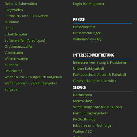
Deko- & Salutwaffen
Login für Mitglieder
Langwaffen
Luftdruck- und CO2-Waffen
PRESSE
Munition
Pressekontakt
Optik
Pressemeldungen
Schalldämpfer
Waffenrechts-FAQ
Softairwaffen (Airsoftgun)
Ordonnanzwaffen
Vorderlader
INTERESSENVERTRETUNG
Westernwaffen
Interessenvertretung & Positionen
Zubehör
Unsere Lobbyarbeit
Bekleidung
Fachausschuss Airsoft & Paintball
Waffensuche - Kaufgesuch aufgeben
Gesetzgebung im Überblick
Waffenverkauf - Verkaufsangebot
SERVICE
aufgeben
Nachrichten
Merch-Shop
Vorteilsangebote für Mitglieder
Fortbildungsangebote
PROGUN Blog
Jobbörse und Nachfolge
Waffen-ABC