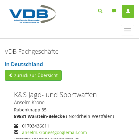
Navig
ein-/
VDB Fachgeschäfte
in Deutschland
zurück zur Übersicht
K&S Jagd- und Sportwaffen
Anselm Krone
Rabenknapp 35
59581 Warstein-Belecke
( Nordrhein-Westfalen)
01703436611
anselm.krone@googlemail.com
Zertifizierter Fachhändler für Blockiersysteme von