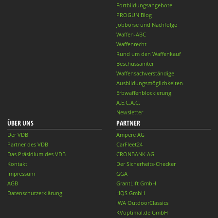
Fortbildungsangebote
PROGUN Blog
Jobbörse und Nachfolge
Waffen-ABC
Waffenrecht
Rund um den Waffenkauf
Beschussämter
Waffensachverständige
Ausbildungsmöglichkeiten
Erbwaffenblockierung
A.E.C.A.C.
Newsletter
ÜBER UNS
PARTNER
Der VDB
Ampere AG
Partner des VDB
CarFleet24
Das Präsidium des VDB
CRONBANK AG
Kontakt
Der Sicherheits-Checker
Impressum
GGA
AGB
GrantLift GmbH
Datenschutzerklärung
HQS GmbH
IWA OutdoorClassics
KVoptimal.de GmbH