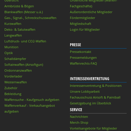
Übersicht
Ordentliche Mitglieder (Waffen-
Armbrüste & Bögen
Fachgeschäfte)
Blankwaffen (Messer u.ä.)
Außerordentliche Mitglieder
Gas-, Signal-, Schreckschusswaffen
Fördermitglieder
Kurzwaffen
Mitgliedschaft
Deko- & Salutwaffen
Login für Mitglieder
Langwaffen
Luftdruck- und CO2-Waffen
PRESSE
Munition
Pressekontakt
Optik
Pressemeldungen
Schalldämpfer
Waffenrechts-FAQ
Softairwaffen (Airsoftgun)
Ordonnanzwaffen
Vorderlader
INTERESSENVERTRETUNG
Westernwaffen
Interessenvertretung & Positionen
Zubehör
Unsere Lobbyarbeit
Bekleidung
Fachausschuss Airsoft & Paintball
Waffensuche - Kaufgesuch aufgeben
Gesetzgebung im Überblick
Waffenverkauf - Verkaufsangebot
SERVICE
aufgeben
Nachrichten
Merch-Shop
Vorteilsangebote für Mitglieder