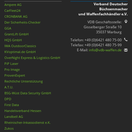
Verband Deutscher
Ampere AG
Büchsenmacher
CarFleet24
und Waffenfachhändler e.V.
CRONBANK AG
VDB Geschäftsstelle:
Der Sicherheits-Checker
Gisselberger Straße 10
GGA
35037 Marburg
GrantLift GmbH
Telefon: +49 (0)6421 480 75-00
HQS GmbH
Telefax: +49 (0)6421 480 75-99
IWA OutdoorClassics
E-Mail:
info@vdb-waffen.de
KVoptimal.de GmbH
OverNight Express & Logistics GmbH
PiP Laser
Pro Image
ProvenExpert
Rechtliche Unterstützung
A.T.U.
BSG-Wüst Data Security GmbH
DPD
First Data
Handelsverband Hessen
Landbell AG
Rheinischer-Inkassodienst e.K.
Zukos