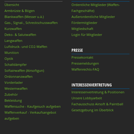
Übersicht
Ordentliche Mitglieder (Waffen-
Armbrüste & Bögen
Fachgeschäfte)
Blankwaffen (Messer u.ä.)
Außerordentliche Mitglieder
Gas-, Signal-, Schreckschusswaffen
Fördermitglieder
Kurzwaffen
Mitgliedschaft
Deko- & Salutwaffen
Login für Mitglieder
Langwaffen
Luftdruck- und CO2-Waffen
PRESSE
Munition
Pressekontakt
Optik
Pressemeldungen
Schalldämpfer
Waffenrechts-FAQ
Softairwaffen (Airsoftgun)
Ordonnanzwaffen
Vorderlader
INTERESSENVERTRETUNG
Westernwaffen
Interessenvertretung & Positionen
Zubehör
Unsere Lobbyarbeit
Bekleidung
Fachausschuss Airsoft & Paintball
Waffensuche - Kaufgesuch aufgeben
Gesetzgebung im Überblick
Waffenverkauf - Verkaufsangebot
aufgeben