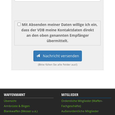
Mit Absenden meiner Daten willige ich ein,
dass der VDB meine Kontaktdaten direkt
an den oben genannten Empfänger
übermittelt.
Nachricht versenden
(Bitte füllen Sie alle Felder aus!)
WAFFENMARKT
MITGLIEDER
Übersicht
Ordentliche Mitglieder (Waffen-
Armbrüste & Bögen
Fachgeschäfte)
Blankwaffen (Messer u.ä.)
Außerordentliche Mitglieder