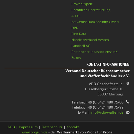
ProvenExpert
Rechtliche Unterstützung
A.T.U.
BSG-Wüst Data Security GmbH
DPD
First Data
Handelsverband Hessen
Landbell AG
Rheinischer-Inkassodienst e.K.
Zukos
KONTAKTINFORMATIONEN
Verband Deutscher Büchsenmacher
und Waffenfachhändler e.V.
VDB Geschäftsstelle:
Gisselberger Straße 10
35037 Marburg
Telefon: +49 (0)6421 480 75-00
Telefax: +49 (0)6421 480 75-99
E-Mail:
info@vdb-waffen.de
AGB
|
Impressum
|
Datenschutz
|
Kontakt
www.progun.de
- der Waffenmarkt von Profis für Profis