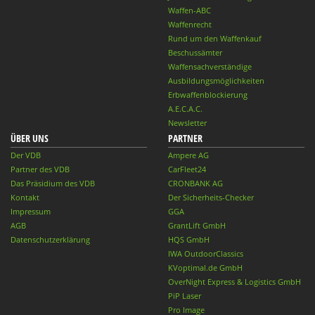
Waffen-ABC
Waffenrecht
Rund um den Waffenkauf
Beschussämter
Waffensachverständige
Ausbildungsmöglichkeiten
Erbwaffenblockierung
A.E.C.A.C.
Newsletter
ÜBER UNS
PARTNER
Der VDB
Ampere AG
Partner des VDB
CarFleet24
Das Präsidium des VDB
CRONBANK AG
Kontakt
Der Sicherheits-Checker
Impressum
GGA
AGB
GrantLift GmbH
Datenschutzerklärung
HQS GmbH
IWA OutdoorClassics
KVoptimal.de GmbH
OverNight Express & Logistics GmbH
PiP Laser
Pro Image