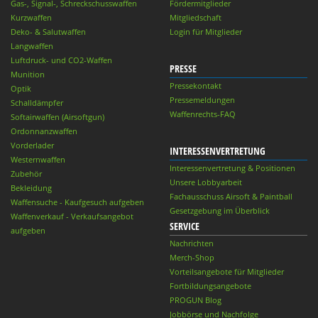
Gas-, Signal-, Schreckschusswaffen
Fördermitglieder
Kurzwaffen
Mitgliedschaft
Deko- & Salutwaffen
Login für Mitglieder
Langwaffen
Luftdruck- und CO2-Waffen
PRESSE
Munition
Pressekontakt
Optik
Pressemeldungen
Schalldämpfer
Waffenrechts-FAQ
Softairwaffen (Airsoftgun)
Ordonnanzwaffen
Vorderlader
INTERESSENVERTRETUNG
Westernwaffen
Interessenvertretung & Positionen
Zubehör
Unsere Lobbyarbeit
Bekleidung
Fachausschuss Airsoft & Paintball
Waffensuche - Kaufgesuch aufgeben
Gesetzgebung im Überblick
Waffenverkauf - Verkaufsangebot
SERVICE
aufgeben
Nachrichten
Merch-Shop
Vorteilsangebote für Mitglieder
Fortbildungsangebote
PROGUN Blog
Jobbörse und Nachfolge