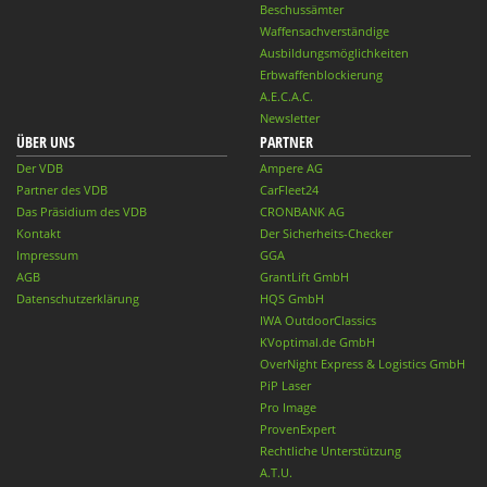
Beschussämter
Waffensachverständige
Ausbildungsmöglichkeiten
Erbwaffenblockierung
A.E.C.A.C.
Newsletter
ÜBER UNS
PARTNER
Der VDB
Ampere AG
Partner des VDB
CarFleet24
Das Präsidium des VDB
CRONBANK AG
Kontakt
Der Sicherheits-Checker
Impressum
GGA
AGB
GrantLift GmbH
Datenschutzerklärung
HQS GmbH
IWA OutdoorClassics
KVoptimal.de GmbH
OverNight Express & Logistics GmbH
PiP Laser
Pro Image
ProvenExpert
Rechtliche Unterstützung
A.T.U.