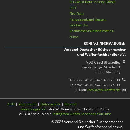
BSG-Wüst Data Security GmbH
DPD
First Data
Handelsverband Hessen
Landbell AG
Rheinischer-Inkassodienst e.K.
Zukos
KONTAKTINFORMATIONEN
Verband Deutscher Büchsenmacher
und Waffenfachhändler e.V.
VDB Geschäftsstelle:
Gisselberger Straße 10
35037 Marburg
Telefon: +49 (0)6421 480 75-00
Telefax: +49 (0)6421 480 75-99
E-Mail:
info@vdb-waffen.de
AGB
|
Impressum
|
Datenschutz
|
Kontakt
www.progun.de
- der Waffenmarkt von Profis für Profis
VDB @ Social-Media
Instagram
X.com
Facebook
YouTube
© 2026 Verband Deutscher Büchsenmacher
und Waffenfachhändler e.V.