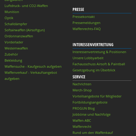
Luftdruck- und CO2-Waffen
PRESSE
Munition
Pressekontakt
Optik
Pressemeldungen
Schalldämpfer
Waffenrechts-FAQ
Softairwaffen (Airsoftgun)
Ordonnanzwaffen
Vorderlader
INTERESSENVERTRETUNG
Westernwaffen
Interessenvertretung & Positionen
Zubehör
Unsere Lobbyarbeit
Bekleidung
Fachausschuss Airsoft & Paintball
Waffensuche - Kaufgesuch aufgeben
Gesetzgebung im Überblick
Waffenverkauf - Verkaufsangebot
SERVICE
aufgeben
Nachrichten
Merch-Shop
Vorteilsangebote für Mitglieder
Fortbildungsangebote
PROGUN Blog
Jobbörse und Nachfolge
Waffen-ABC
Waffenrecht
Rund um den Waffenkauf