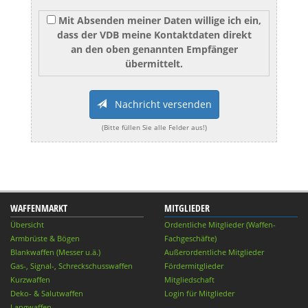
Mit Absenden meiner Daten willige ich ein,
dass der VDB meine Kontaktdaten direkt
an den oben genannten Empfänger
übermittelt.
Nachricht versenden
(Bitte füllen Sie alle Felder aus!)
WAFFENMARKT
MITGLIEDER
Übersicht
Ordentliche Mitglieder (Waffen-
Armbrüste & Bögen
Fachgeschäfte)
Blankwaffen (Messer u.ä.)
Außerordentliche Mitglieder
Gas-, Signal-, Schreckschusswaffen
Fördermitglieder
Kurzwaffen
Mitgliedschaft
Deko- & Salutwaffen
Login für Mitglieder
Langwaffen