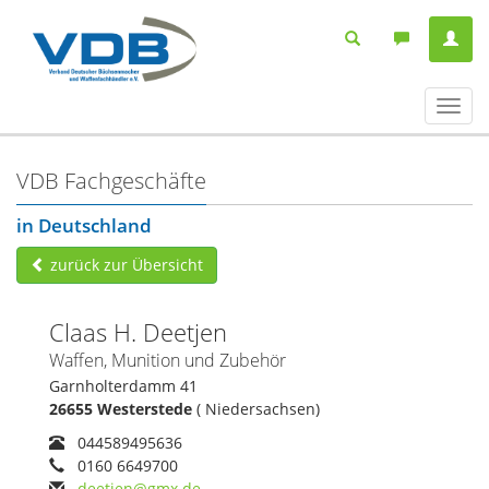
Navig
ein-/
VDB Fachgeschäfte
in Deutschland
zurück zur Übersicht
Claas H. Deetjen
Waffen, Munition und Zubehör
Garnholterdamm 41
26655 Westerstede
( Niedersachsen)
044589495636
0160 6649700
deetjen@gmx.de