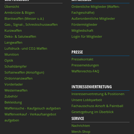
Übersicht
Ordentliche Mitglieder (Waffen-
Armbrüste & Bögen
Fachgeschäfte)
Blankwaffen (Messer u.ä.)
Außerordentliche Mitglieder
Gas-, Signal-, Schreckschusswaffen
Fördermitglieder
Kurzwaffen
Mitgliedschaft
Deko- & Salutwaffen
Login für Mitglieder
Langwaffen
Luftdruck- und CO2-Waffen
PRESSE
Munition
Pressekontakt
Optik
Pressemeldungen
Schalldämpfer
Waffenrechts-FAQ
Softairwaffen (Airsoftgun)
Ordonnanzwaffen
Vorderlader
INTERESSENVERTRETUNG
Westernwaffen
Interessenvertretung & Positionen
Zubehör
Unsere Lobbyarbeit
Bekleidung
Fachausschuss Airsoft & Paintball
Waffensuche - Kaufgesuch aufgeben
Gesetzgebung im Überblick
Waffenverkauf - Verkaufsangebot
SERVICE
aufgeben
Nachrichten
Merch-Shop