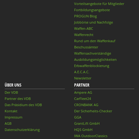
Vorteilsangebote für Mitglieder
Fortbildungsangebote
PROGUN Blog
Jobbörse und Nachfolge
Waffen-ABC
Waffenrecht
Rund um den Waffenkauf
Beschussämter
Waffensachverständige
Ausbildungsmöglichkeiten
Erbwaffenblockierung
A.E.C.A.C.
Newsletter
ÜBER UNS
PARTNER
Der VDB
Ampere AG
Partner des VDB
CarFleet24
Das Präsidium des VDB
CRONBANK AG
Kontakt
Der Sicherheits-Checker
Impressum
GGA
AGB
GrantLift GmbH
Datenschutzerklärung
HQS GmbH
IWA OutdoorClassics