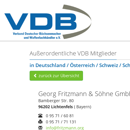
Außerordentliche VDB Mitglieder
in Deutschland / Österreich / Schweiz / S
zurück zur Übersicht
Georg Fritzmann & Söhne Gm
Bamberger Str. 80
96202 Lichtenfels
( Bayern)
0 95 71 / 60 81
0 95 71 / 71 131
info@fritzmann.org