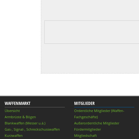
WAFFENMARKT
MITGLIEDER
Übersicht
Ordentliche Mitglieder (Waffen-
Armbrüste & Bögen
Fachgeschäfte)
Blankwaffen (Messer u.ä.)
Außerordentliche Mitglieder
Gas-, Signal-, Schreckschusswaffen
Fördermitglieder
Kurzwaffen
Mitgliedschaft