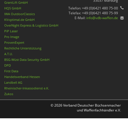
35037 Marburg
GrantLift GmbH
Telefon: +49 (0)6421 480 75-00
HQS GmbH
Telefax: +49 (0)6421 480 75-99
IWA OutdoorClassics
E-Mail:
info@vdb-waffen.de
KVoptimal.de GmbH
OverNight Express & Logistics GmbH
PiP Laser
Pro Image
ProvenExpert
Rechtliche Unterstützung
A.T.U.
BSG-Wüst Data Security GmbH
DPD
First Data
Handelsverband Hessen
Landbell AG
Rheinischer-Inkassodienst e.K.
Zukos
© 2026 Verband Deutscher Büchsenmacher
und Waffenfachhändler e.V.