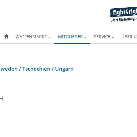
WAFFENMARKT
MITGLIEDER
SERVICE
ÜBER 
chweden / Tschechien / Ungarn
bH