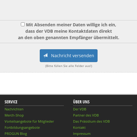
Mit Absenden meiner Daten willige ich ein,
dass der VDB meine Kontaktdaten direkt
an den oben genannten Empfänger übermittelt.
Nachricht versenden
(Bitte füllen Sie alle Felder aus!)
SERVICE
ÜBER UNS
Nachrichten
Der VDB
Merch-Shop
Partner des VDB
Vorteilsangebote für Mitglieder
Das Präsidium des VDB
Fortbildungsangebote
Kontakt
PROGUN Blog
Impressum