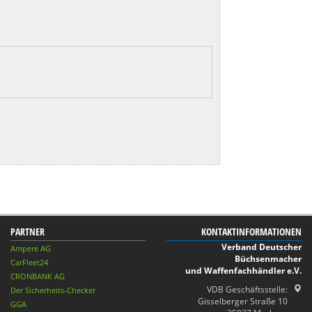
PARTNER
KONTAKTINFORMATIONEN
Verband Deutscher
Ampere AG
Büchsenmacher
CarFleet24
und Waffenfachhändler e.V.
CRONBANK AG
VDB Geschäftsstelle:
Der Sicherheits-Checker
Gisselberger Straße 10
GGA