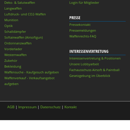
Deko- & Salutwaffen
Login für Mitglieder
Langwaffen
Luftdruck- und CO2-Waffen
PRESSE
Munition
Pressekontakt
Optik
Pressemeldungen
Schalldämpfer
Waffenrechts-FAQ
Softairwaffen (Airsoftgun)
Ordonnanzwaffen
Vorderlader
INTERESSENVERTRETUNG
Westernwaffen
Interessenvertretung & Positionen
Zubehör
Unsere Lobbyarbeit
Bekleidung
Fachausschuss Airsoft & Paintball
Waffensuche - Kaufgesuch aufgeben
Gesetzgebung im Überblick
Waffenverkauf - Verkaufsangebot
aufgeben
AGB
|
Impressum
|
Datenschutz
|
Kontakt