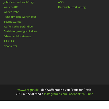
Jobbörse und Nachfolge
AGB
Waffen-ABC
Datenschutzerklärung
Waffenrecht
Rund um den Waffenkauf
Beschussämter
Waffensachverständige
Ausbildungsmöglichkeiten
Erbwaffenblockierung
A.E.C.A.C.
Newsletter
www.progun.de
- der Waffenmarkt von Profis für Profis
VDB @ Social-Media
Instagram
X.com
Facebook
YouTube