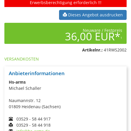
Erwerbsberechtigung erforderlich !!!
Dieses Angebot ausdrucken
Neuware / Festpreis
36,00 EUR*
1
Artikelnr.:
41RWS2002
VERSANDKOSTEN
Anbieterinformationen
Hs-arms
Michael Schaller
Naumannstr. 12
01809 Heidenau (Sachsen)
03529 - 58 44 917
03529 - 58 44 918