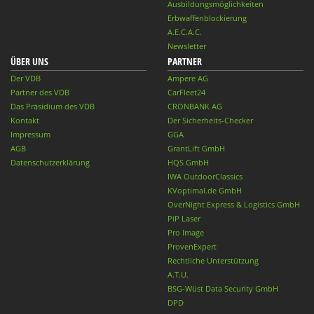
Ausbildungsmöglichkeiten
Erbwaffenblockierung
A.E.C.A.C.
Newsletter
ÜBER UNS
PARTNER
Der VDB
Ampere AG
Partner des VDB
CarFleet24
Das Präsidium des VDB
CRONBANK AG
Kontakt
Der Sicherheits-Checker
Impressum
GGA
AGB
GrantLift GmbH
Datenschutzerklärung
HQS GmbH
IWA OutdoorClassics
KVoptimal.de GmbH
OverNight Express & Logistics GmbH
PiP Laser
Pro Image
ProvenExpert
Rechtliche Unterstützung
A.T.U.
BSG-Wüst Data Security GmbH
DPD