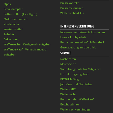
Pressekontakt
Optik
Pressemeldungen
Schalldämpfer
Waffenrechts-FAQ
Softairwaffen (Airsoftgun)
Ordonnanzwaffen
Vorderlader
INTERESSENVERTRETUNG
Westernwaffen
Interessenvertretung & Positionen
Zubehör
Unsere Lobbyarbeit
Bekleidung
Fachausschuss Airsoft & Paintball
Waffensuche - Kaufgesuch aufgeben
Gesetzgebung im Überblick
Waffenverkauf - Verkaufsangebot
SERVICE
aufgeben
Nachrichten
Merch-Shop
Vorteilsangebote für Mitglieder
Fortbildungsangebote
PROGUN Blog
Jobbörse und Nachfolge
Waffen-ABC
Waffenrecht
Rund um den Waffenkauf
Beschussämter
Waffensachverständige