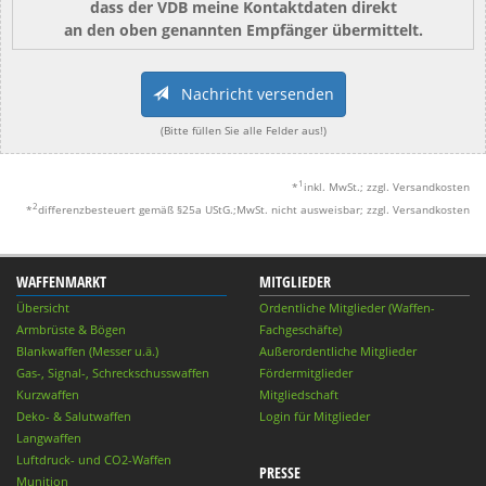
dass der VDB meine Kontaktdaten direkt
an den oben genannten Empfänger übermittelt.
Nachricht versenden
(Bitte füllen Sie alle Felder aus!)
1
*
inkl. MwSt.; zzgl. Versandkosten
2
*
differenzbesteuert gemäß §25a UStG.;MwSt. nicht ausweisbar; zzgl. Versandkosten
WAFFENMARKT
MITGLIEDER
Übersicht
Ordentliche Mitglieder (Waffen-
Armbrüste & Bögen
Fachgeschäfte)
Blankwaffen (Messer u.ä.)
Außerordentliche Mitglieder
Gas-, Signal-, Schreckschusswaffen
Fördermitglieder
Kurzwaffen
Mitgliedschaft
Deko- & Salutwaffen
Login für Mitglieder
Langwaffen
Luftdruck- und CO2-Waffen
PRESSE
Munition