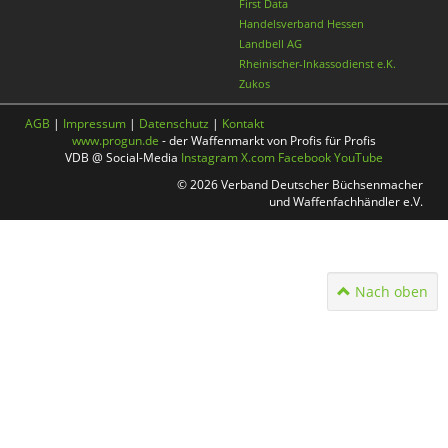
First Data
Handelsverband Hessen
Landbell AG
Rheinischer-Inkassodienst e.K.
Zukos
AGB
|
Impressum
|
Datenschutz
|
Kontakt
www.progun.de
- der Waffenmarkt von Profis für Profis
VDB @ Social-Media
Instagram
X.com
Facebook
YouTube
© 2026 Verband Deutscher Büchsenmacher
und Waffenfachhändler e.V.
Nach oben