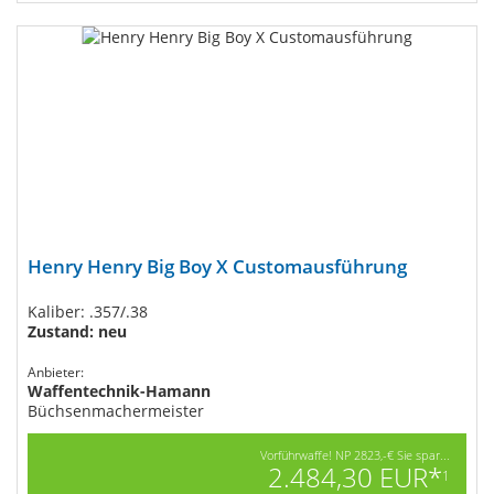
Henry Henry Big Boy X Customausführung
Kaliber: .357/.38
Zustand: neu
Anbieter:
Waffentechnik-Hamann
Büchsenmachermeister
Vorführwaffe! NP 2823,-€ Sie spar...
2.484,30 EUR*
1