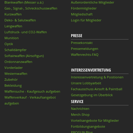
Blankwaffen (Messer u.ä.)
Außerordentliche Mitglieder
Gas-, Signal-, Schreckschusswaffen
Fördermitglieder
Kurzwaffen
Mitgliedschaft
Deko- & Salutwaffen
Login für Mitglieder
Langwaffen
Luftdruck- und CO2-Waffen
PRESSE
Munition
Pressekontakt
Optik
Pressemeldungen
Schalldämpfer
Waffenrechts-FAQ
Softairwaffen (Airsoftgun)
Ordonnanzwaffen
Vorderlader
INTERESSENVERTRETUNG
Westernwaffen
Interessenvertretung & Positionen
Zubehör
Unsere Lobbyarbeit
Bekleidung
Fachausschuss Airsoft & Paintball
Waffensuche - Kaufgesuch aufgeben
Gesetzgebung im Überblick
Waffenverkauf - Verkaufsangebot
SERVICE
aufgeben
Nachrichten
Merch-Shop
Vorteilsangebote für Mitglieder
Fortbildungsangebote
PROGUN Blog