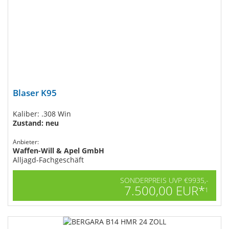
Blaser K95
Kaliber: .308 Win
Zustand: neu
Anbieter:
Waffen-Will & Apel GmbH
Alljagd-Fachgeschäft
SONDERPREIS UVP €9935,-
7.500,00 EUR*
1