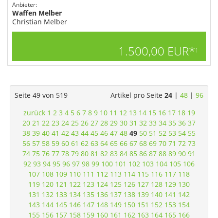
Anbieter:
Waffen Melber
Christian Melber
1.500,00 EUR*
1
Seite 49 von 519
Artikel pro Seite
24
|
48
|
96
zurück
1
2
3
4
5
6
7
8
9
10
11
12
13
14
15
16
17
18
19
20
21
22
23
24
25
26
27
28
29
30
31
32
33
34
35
36
37
38
39
40
41
42
43
44
45
46
47
48
49
50
51
52
53
54
55
56
57
58
59
60
61
62
63
64
65
66
67
68
69
70
71
72
73
74
75
76
77
78
79
80
81
82
83
84
85
86
87
88
89
90
91
92
93
94
95
96
97
98
99
100
101
102
103
104
105
106
107
108
109
110
111
112
113
114
115
116
117
118
119
120
121
122
123
124
125
126
127
128
129
130
131
132
133
134
135
136
137
138
139
140
141
142
143
144
145
146
147
148
149
150
151
152
153
154
155
156
157
158
159
160
161
162
163
164
165
166