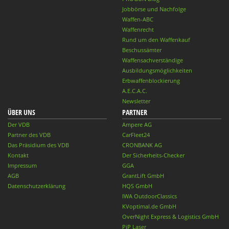
Jobbörse und Nachfolge
Waffen-ABC
Waffenrecht
Rund um den Waffenkauf
Beschussämter
Waffensachverständige
Ausbildungsmöglichkeiten
Erbwaffenblockierung
A.E.C.A.C.
Newsletter
ÜBER UNS
PARTNER
Der VDB
Ampere AG
Partner des VDB
CarFleet24
Das Präsidium des VDB
CRONBANK AG
Kontakt
Der Sicherheits-Checker
Impressum
GGA
AGB
GrantLift GmbH
Datenschutzerklärung
HQS GmbH
IWA OutdoorClassics
KVoptimal.de GmbH
OverNight Express & Logistics GmbH
PiP Laser