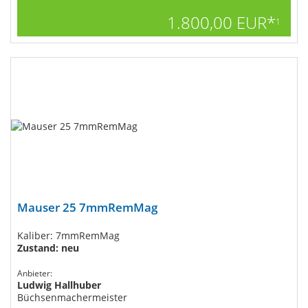
1.800,00 EUR*
1
Mauser 25 7mmRemMag
Kaliber: 7mmRemMag
Zustand: neu
Anbieter:
Ludwig Hallhuber
Büchsenmachermeister