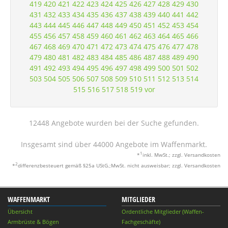
419
420
421
422
423
424
425
426
427
428
429
430
431
432
433
434
435
436
437
438
439
440
441
442
443
444
445
446
447
448
449
450
451
452
453
454
455
456
457
458
459
460
461
462
463
464
465
466
467
468
469
470
471
472
473
474
475
476
477
478
479
480
481
482
483
484
485
486
487
488
489
490
491
492
493
494
495
496
497
498
499
500
501
502
503
504
505
506
507
508
509
510
511
512
513
514
515
516
517
518
519
vor
12448 Angebote wurden bei der Suche gefunden.
Insgesamt sind über 44000 Angebote im Waffenmarkt.
1
*
inkl. MwSt.; zzgl. Versandkosten
2
*
differenzbesteuert gemäß §25a UStG.;MwSt. nicht ausweisbar; zzgl. Versandkosten
WAFFENMARKT
MITGLIEDER
Übersicht
Ordentliche Mitglieder (Waffen-
Armbrüste & Bögen
Fachgeschäfte)